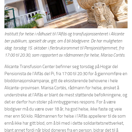
Institutt for helse i rådhuset til l’Alfàs og transfusjonssenteret i Alicante
ber publikum, spesielt de unge, om å bli blodgivere. De har muligheten
idag torsdag 15. oktober i flerbruksrommet til Pensjonisthjemmet, fra
17:00 til 20:30, som rapportert av rådmannen for helse, Marisa Cortés.
Alicante Transfusion Center befinner seg torsdag på Hogar del
Pensionista de l’Alfàs del Pi, fra 17:00 til 20:30 for å gjennomføre en
bloddonasjonskampanje, gitt de eksisterende behovene i hele
Alicante-provinsen. Marisa Cortés, rådmann for helse, ønsket å
understreke at l’Alfàs er blant de mest støttende befolkningene, og
det er derfor hun stoler på innbyggernes respons. For å være
blodgiver må du være over 18 år, ha god helse, ikke faste og veie
mer enn 50 kilo. Rådmannen for helse i l’Alfàs appellerer til de som
ennå ikke har gitt blod, om å bli med i dette solidaritetsnettverket,
blant annet fordi når blod doneres fra en person, bidrar det til å