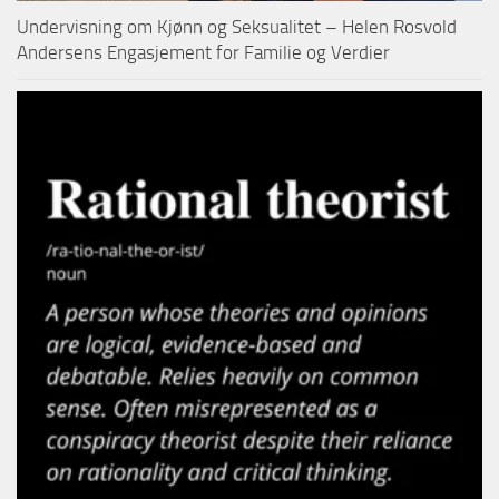
Undervisning om Kjønn og Seksualitet – Helen Rosvold
Andersens Engasjement for Familie og Verdier