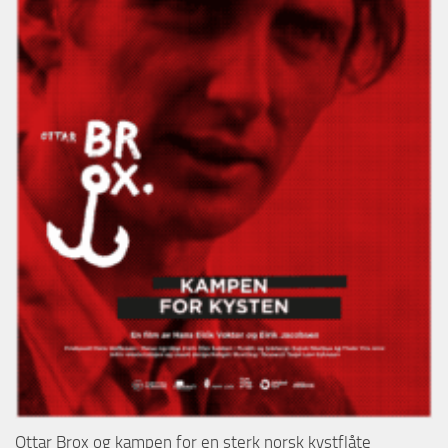
Ottar Brox og kampen for en sterk norsk kystflåte