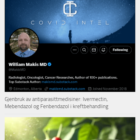
Gjenbruk av antiparasittmedisiner: Ivermectin,
Mebendazol og Fenbendazol i kreftbehandling