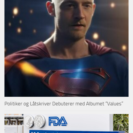
Politiker og Låtskriver Debuterer med Albumet “Values”