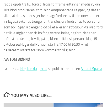
redde opptil tre liv; fordi til tross for fremskritt innen medisin, kan
ikke blod produseres; fordi blodkomponentene utløper, og det er
viktig at donasjoner skjer hver dag; fordi en av ti personer som er
innlagt på sykehus trenger en transfusjon; fordi en av to personer
som bor i Spania trenger blod på et eller annet tidspunkt i livet; fordi
det ikke utgjør noen risiko for giverens helse, og fordi det er en
måte å melde seg frivillig på og bli en solidarisk person. Idag 15.
oktober på Hogar del Pensionista, fra 17:00 til 20:30, vil et
helseteam ivareta folk som kommer for å gi blod.
AV: TOM BJØRNØ
La entrada
Idag kan du gi blod
se publicó primero en
Aktuelt Spania
.
YOU MAY ALSO LIKE...