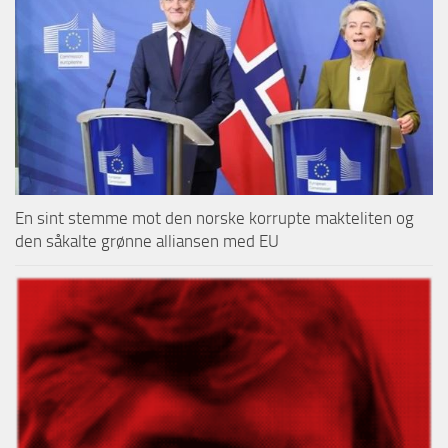
En sint stemme mot den norske korrupte makteliten og
den såkalte grønne alliansen med EU