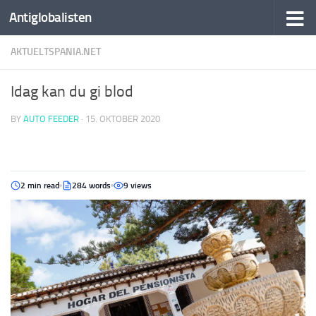
Antiglobalisten
AKTUELTSPANIA.NET
Idag kan du gi blod
BY
AUTO FEEDER
·
15. OKTOBER 2020
2 min read
284 words
9 views