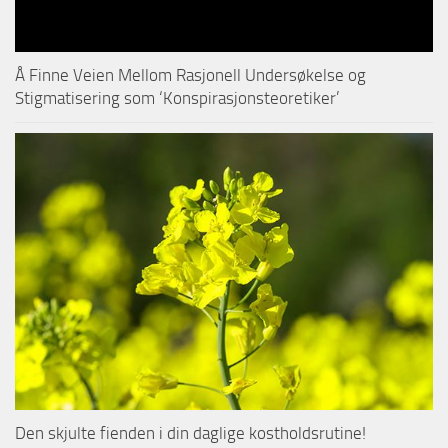
Å Finne Veien Mellom Rasjonell Undersøkelse og
Stigmatisering som ‘Konspirasjonsteoretiker’
Den skjulte fienden i din daglige kostholdsrutine!