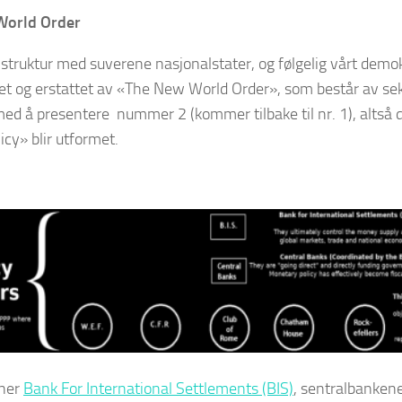
World Order
struktur med suverene nasjonalstater, og følgelig vårt demokr
t og erstattet av «The New World Order», som består av seks
d å presentere nummer 2 (kommer tilbake til nr. 1), altså d
licy» blir utformet.
oner
Bank For International Settlements (BIS)
, sentralbanken