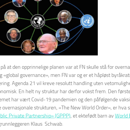
på at den opprinnelige planen var at FN skulle stå for overna
 «global governance», men FN var og er et håpløst byråkrat
ering. Agenda 21 vil kreve resolutt handling uten vetomulig
tronomisk. En helt ny struktur har derfor vokst frem. Den første
temet har vært Covid-19 pandemien og den påfølgende vaks
overnasjonale strukturen, «The New World Order», er hva s
blic Private Partnership» (GPPP)
, et ektefødt barn av
World 
grunnleggeren Klaus Schwab.