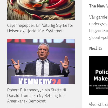
The New 
Vår gamle 
undergrave
Cayennepepper: En Naturlig Styrke for
begynne me
Helsen og Hjerte-Kar-Systemet
global «po
Nivå 2:
Robert F. Kennedy Jr. sin Støtte til
Donald Trump: En Ny Retning for
Amerikansk Demokrati
Øverst tr