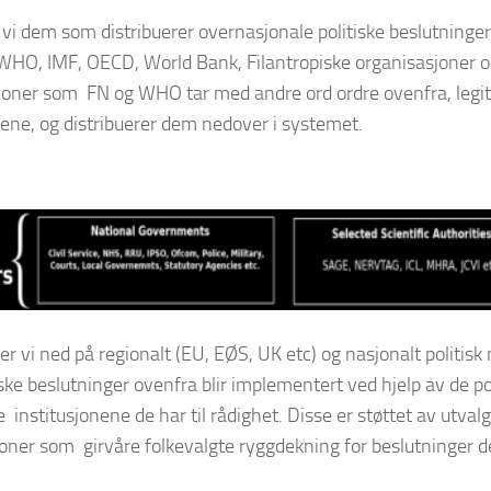
 vi dem som distribuerer overnasjonale politiske beslutninger 
WHO, IMF, OECD, World Bank, Filantropiske organisasjoner o
joner som FN og WHO tar med andre ord ordre ovenfra, legi
ene, og distribuerer dem nedover i systemet.
 vi ned på regionalt (EU, EØS, UK etc) og nasjonalt politisk 
iske beslutninger ovenfra blir implementert ved hjelp av de pol
ke institusjonene de har til rådighet. Disse er støttet av utva
oner som girvåre folkevalgte ryggdekning for beslutninger de