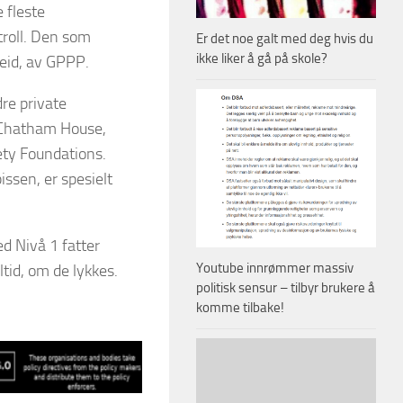
 fleste
roll. Den som
Er det noe galt med deg hvis du
ikke liker å gå på skole?
g eid, av GPPP.
re private
, Chatham House,
ety Foundations.
pissen, er spesielt
d Nivå 1 fatter
Youtube innrømmer massiv
tid, om de lykkes.
politisk sensur – tilbyr brukere å
komme tilbake!