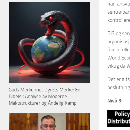
har ansvar
sentralba
kontroller
BIS og sen
organisasj
Rockefelle
World Eco
viktig da 
Det er alt
beslutning
Guds Merke mot Dyrets Merke: En
Bibelsk Analyse av Moderne
Nivå 3:
Maktstrukturer og Åndelig Kamp