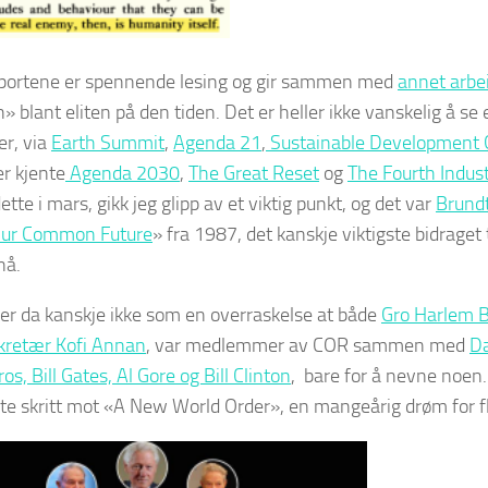
portene er spennende lesing og gir sammen med
annet arbe
» blant eliten på den tiden. Det er heller ikke vanskelig å se 
er, via
Earth Summit
,
Agenda 21
,
Sustainable Development 
r kjente
Agenda 2030
,
The Great Reset
og
The Fourth Indust
ette i mars, gikk jeg glipp av et viktig punkt, og det var
Brund
ur Common Future
» fra 1987, det kanskje viktigste bidraget 
 nå.
r da kanskje ikke som en overraskelse at både
Gro Harlem B
kretær Kofi Annan
, var medlemmer av COR sammen med
Da
s, Bill Gates, Al Gore og Bill Clinton
, bare for å nevne noen
ste skritt mot «A New World Order», en mangeårig drøm for 