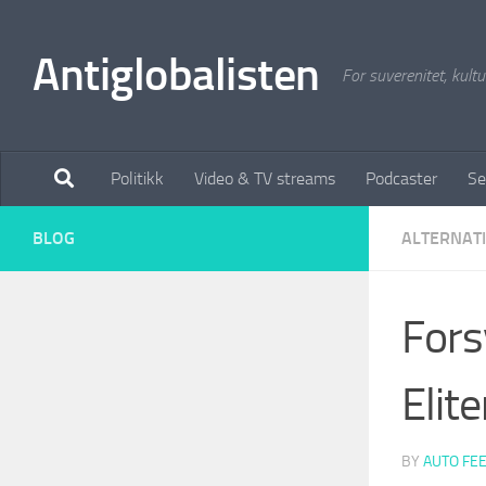
Antiglobalisten
For suverenitet, kultur
Politikk
Video & TV streams
Podcaster
Se
BLOG
ALTERNAT
Fors
Elite
BY
AUTO FE