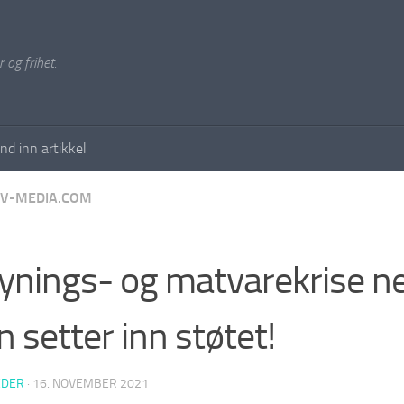
 og frihet.
nd inn artikkel
IV-MEDIA.COM
ynings- og matvarekrise ne
n setter inn støtet!
EDER
·
16. NOVEMBER 2021