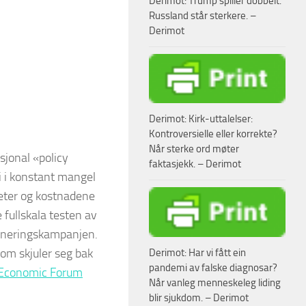
Derimot: Trump spiller dobbelt.
Russland står sterkere. –
Derimot
Derimot: Kirk-uttalelser:
Kontroversielle eller korrekte?
Når sterke ord møter
sjonal «policy
faktasjekk. – Derimot
i i konstant mangel
heter og kostnadene
 fullskala testen av
ineringskampanjen.
om skjuler seg bak
Derimot: Har vi fått ein
pandemi av falske diagnosar?
Economic Forum
Når vanleg menneskeleg liding
blir sjukdom. – Derimot