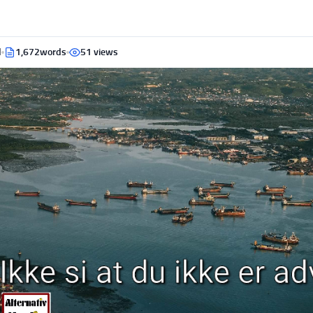
d
1,672words
51 views