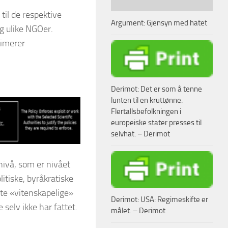
til de respektive
Argument: Gjensyn med hatet
g ulike NGOer.
timerer
Derimot: Det er som å tenne
lunten til en kruttønne.
Flertallsbefolkningen i
europeiske stater presses til
selvhat. – Derimot
nivå, som er nivået
itiske, byråkratiske
lgte «vitenskapelige»
Derimot: USA: Regimeskifte er
 selv ikke har fattet.
målet. – Derimot