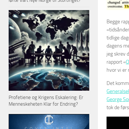
løfte Vårt Nye Norge til Stortinget?
Begge rap
«tidsånden
tidlige dag
dagens me
jeg skrev d
rapport «
O
hvor vi er
Det komme
Generalse
Profetiene og Krigens Eskalering: Er
George Soro
Menneskeheten Klar for Endring?
tok de før