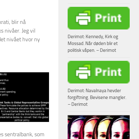
ati, blir nå
 nivåer. Jeg vil
Derimot: Kennedy, Kirk og
et nivået hvor ny
Mossad. Når døden blir et
politisk våpen. – Derimot
Derimot: Navalnaya hevder
forgiftning. Bevisene mangler.
– Derimot
es sentralbank, som