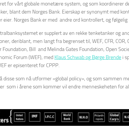
et for vårt globale monetære system, og som koordinerer de
nker, blant dem Norges Bank. Eierskap er synonymt med kont
er eier. Norges Bank er med andre ord kontrollert, og følgeli
tralbanksystemet er supplert av en rekke tenketanker og and
oner, deriblant, men langt fra begrenset til, WEF, CFR, COR
r Foundation, Bill and Melinda Gates Foundation, Open Soci
nomic Forum (WEF), med
Klaus Schwab og Børge Brende
i s
WEF er episenteret for CPPP.
så disse som nå utformer «global policy», og som sammen me
er som i årene som kommer vil endre menneskeheten for all