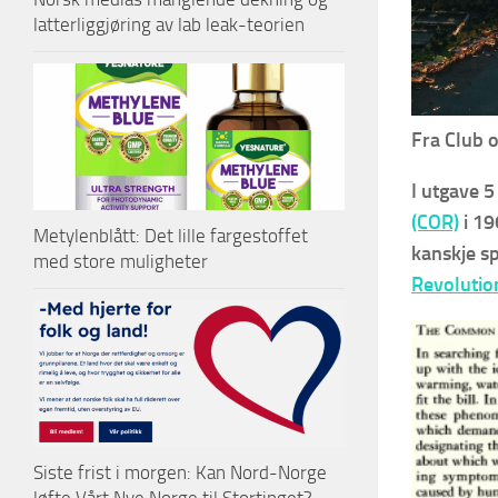
latterliggjøring av lab leak-teorien
Fra Club o
I utgave 5
(COR)
i 19
Metylenblått: Det lille fargestoffet
kanskje s
med store muligheter
Revolutio
Siste frist i morgen: Kan Nord-Norge