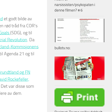
narsissisten/psykopaten i
denne filmen? # 6
id
et godt bilde av
en rød tråd fra COR’s
Goals
(SDG), og til
rial Revolution
. Da
tland-Kommisjonens
bullotv.no:
til Agenda 21 og til
rundtland og FN
vid Rockefeller,
. Det var disse som
flere av dem.