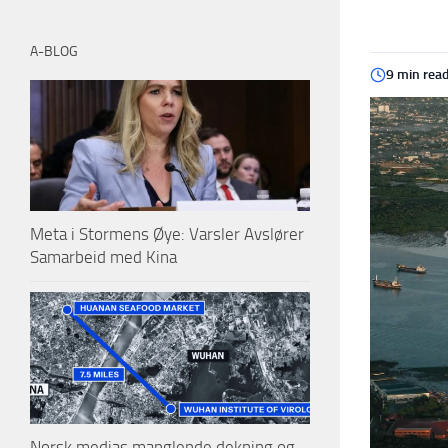
A-BLOG
9 min rea
Meta i Stormens Øye: Varsler Avslører
Samarbeid med Kina
Norsk medias manglende dekning og