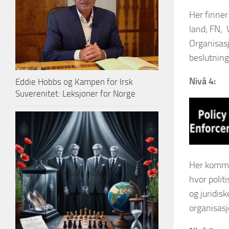
Her finner
land; FN, 
Organisas
beslutning
Nivå 4:
Eddie Hobbs og Kampen for Irsk
Suverenitet: Leksjoner for Norge
Her kommer
hvor polit
og juridis
organisasj