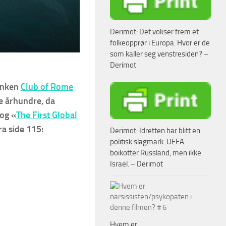
Derimot: Det vokser frem et
folkeopprør i Europa. Hvor er de
som kaller seg venstresiden? –
Derimot
tanken
Club of Rome
ge århundre, da
 og «
The First Global
ra side 115:
Derimot: Idretten har blitt en
politisk slagmark. UEFA
boikotter Russland, men ikke
Israel. – Derimot
Hvem er