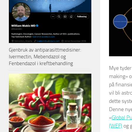
Gjenbruk av antiparasittmedisiner:
Ivermectin, Mebendazol og
Fenbendazol i kreftbehandling
Mye tyder 
making» og
på finansi
vil bli as
dette sys
Denne nye 
«
Global Pu
(WEF)
og 