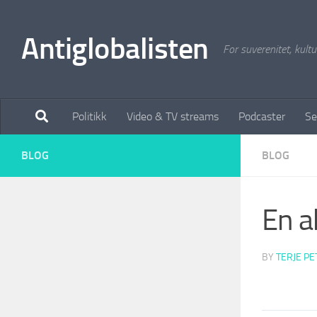
Antiglobalisten
For suverenitet, kultur
Politikk
Video & TV streams
Podcaster
Se
BLOG
BLOG
En a
BY
TERJE P