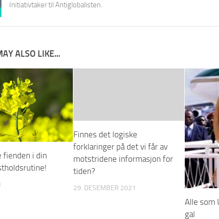
Initiativtaker til Antiglobalisten.
AY ALSO LIKE...
Finnes det logiske
forklaringer på det vi får av
 fienden i din
motstridene informasjon for
stholdsrutine!
tiden?
3
29. DESEMBER 2021
Alle som U
gal