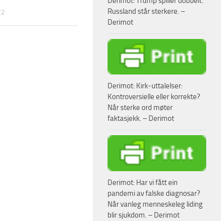
Derimot: Trump spiller dobbelt.
Russland står sterkere. –
22
Derimot
Derimot: Kirk-uttalelser:
Kontroversielle eller korrekte?
Når sterke ord møter
faktasjekk. – Derimot
Derimot: Har vi fått ein
pandemi av falske diagnosar?
Når vanleg menneskeleg liding
blir sjukdom. – Derimot