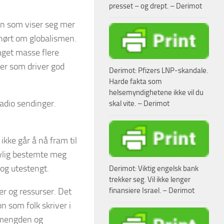
presset – og drept. – Derimot
en som viser seg mer
 hørt om globalismen.
aget masse flere
ler som driver god
Derimot: Pfizers LNP-skandale.
Harde fakta som
helsemyndighetene ikke vil du
radio sendinger.
skal vite. – Derimot
ikke går å nå fram til
 nylig bestemte meg
t og utestengt.
Derimot: Viktig engelsk bank
trekker seg. Vil ikke lenger
er og ressurser. Det
finansiere Israel. – Derimot
n som folk skriver i
i mengden og