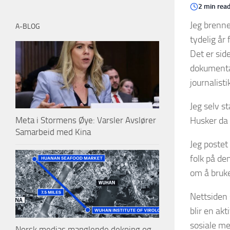
2 min rea
Jeg brenne
A-BLOG
tydelig år
Det er sid
dokumentar
journalist
Jeg selv s
Husker da 
Meta i Stormens Øye: Varsler Avslører
Samarbeid med Kina
Jeg postet
folk på de
om å bruke
Nettsiden 
blir en ak
sosiale me
Norsk medias manglende dekning og