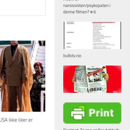
narsissisten/psykopaten i
denne filmen? # 6
bullotv.no:
SA ikke liker er