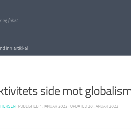
 og frihet.
nd inn artikkel
ktivitets side mot globalis
ETTERSEN
· PUBLISHED
1. JANUAR 2022
· UPDATED
20. JANUAR 2022