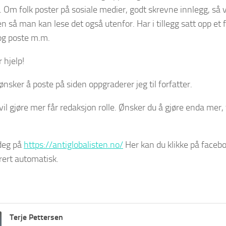
. Om folk poster på sosiale medier, godt skrevne innlegg, så 
n så man kan lese det også utenfor. Har i tillegg satt opp et
 og poste m.m.
r hjelp!
sker å poste på siden oppgraderer jeg til forfatter.
l gjøre mer får redaksjon rolle. Ønsker du å gjøre enda mer,
 deg på
https://antiglobalisten.no/
Her kan du klikke på facebo
trert automatisk.
Terje Pettersen