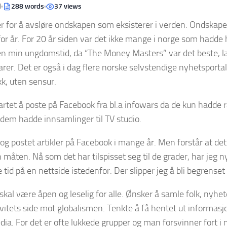
d
288 words
37 views
r for å avsløre ondskapen som eksisterer i verden. Ondskap
 for år. For 20 år siden var det ikke mange i norge som hadde
en min ungdomstid, da “The Money Masters” var det beste, l
er. Det er også i dag flere norske selvstendige nyhetsporta
ikk, uten sensur.
tartet å poste på Facebook fra bl.a infowars da de kun hadde 
dem hadde innsamlinger til TV studio.
 og postet artikler på Facebook i mange år. Men forstår at det 
n måten. Nå som det har tilspisset seg til de grader, har jeg
 tid på en nettside istedenfor. Der slipper jeg å bli begrense
skal være åpen og leselig for alle. Ønsker å samle folk, nyhet
tivitets side mot globalismen. Tenkte å få hentet ut informasjo
dia. For det er ofte lukkede grupper og man forsvinner fort 