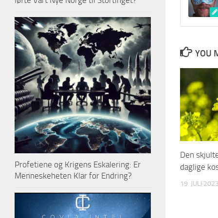
løfte Vårt Nye Norge til Stortinget?
YOU M
Den skjulte
Profetiene og Krigens Eskalering: Er
daglige ko
Menneskeheten Klar for Endring?
19. JULI 202