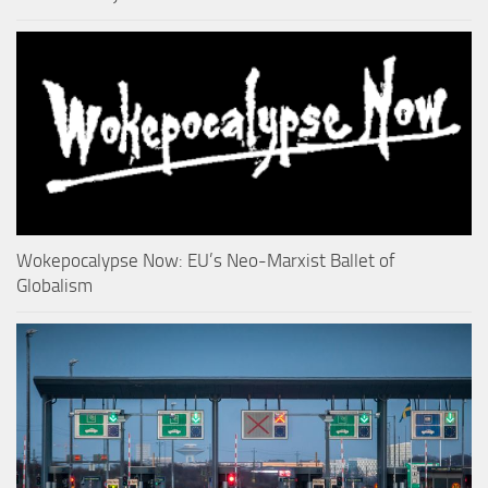
Wokepocalypse Now: EU’s Neo-Marxist Ballet of
Globalism