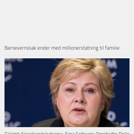
Barnevernssak ender med millionerstatning til familie
Tilslørt Aksjehandelsdrama: Erna Solbergs Omstridte Rolle