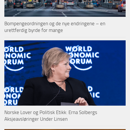
Bompengeordningen og de nye endringene – en
urettferdig byrde for mange
Norske Lover og Politisk Etikk: Erna Solbergs
Aksjeavsløringer Under Linsen