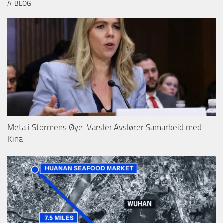
A-BLOG
Meta i Stormens Øye: Varsler Avslører Samarbeid med
Kina