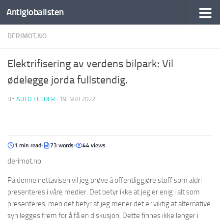
Antiglobalisten
DERIMOT.NO
Elektrifisering av verdens bilpark: Vil
ødelegge jorda fullstendig.
BY
AUTO FEEDER
·
19. MAI 2022
1 min read
73 words
44 views
derimot.no:
På denne nettavisen vil jeg prøve å offentliggjøre stoff som aldri
presenteres i våre medier. Det betyr ikke at jeg er enig i alt som
presenteres, men det betyr at jeg mener det er viktig at alternative
syn legges frem for å få en diskusjon. Dette finnes ikke lenger i