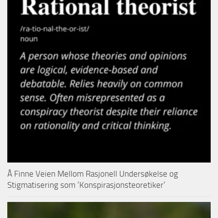
Å Finne Veien Mellom Rasjonell Undersøkelse og
Stigmatisering som ‘Konspirasjonsteoretiker’