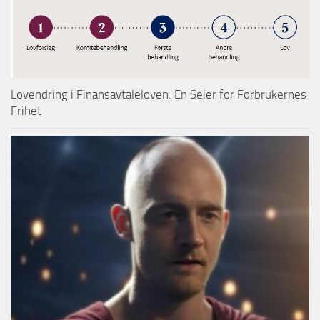
Lovendring i Finansavtaleloven: En Seier for Forbrukernes
Frihet