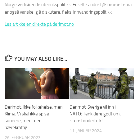
Norge vedrørende utenrikspolitikk. Enkelte andre følsomme tema
er også vanskelig å diskutere, f.eks. innvandringspolitikk.
Les artikkelen direkte på derimot.no
YOU MAY ALSO LIKE...
Derimot: Ikke folkehelse, men
Derimot: Sverige vil inn i
Klima. Vi skal ikke spise
NATO: Tenk dere godt om,
sunnere, men mer
kjære broderfolk!
bærekraftig.
11. JANUAR 2024
26. FEBRUAR 2023