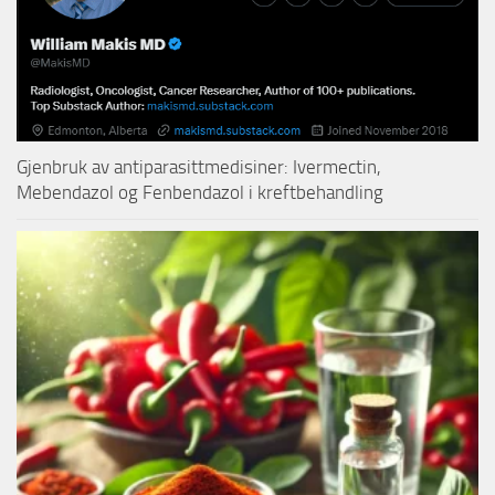
Gjenbruk av antiparasittmedisiner: Ivermectin,
Mebendazol og Fenbendazol i kreftbehandling