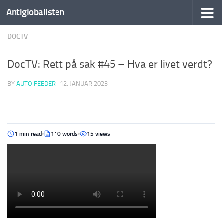
Antiglobalisten
DOCTV
DocTV: Rett på sak #45 – Hva er livet verdt?
BY
AUTO FEEDER
·
12. JANUAR 2023
1 min read
110 words
15 views