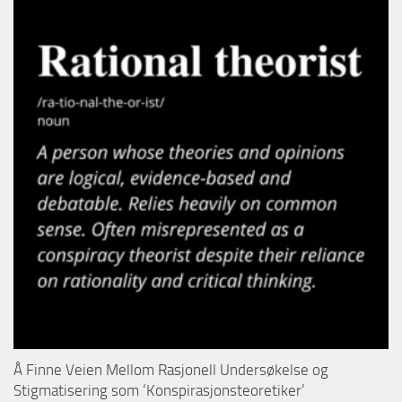
Å Finne Veien Mellom Rasjonell Undersøkelse og
Stigmatisering som ‘Konspirasjonsteoretiker’