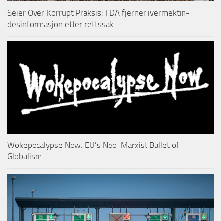
Seier Over Korrupt Praksis: FDA fjerner ivermektin-
desinformasjon etter rettssak
Wokepocalypse Now: EU’s Neo-Marxist Ballet of
Globalism