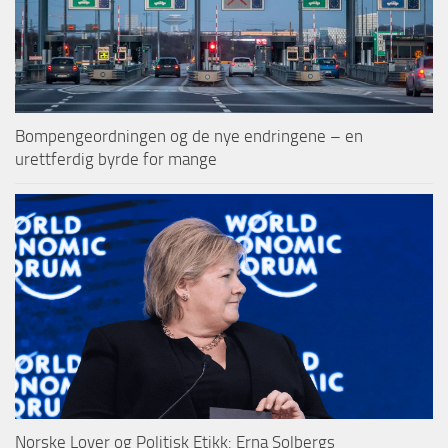
Bompengeordningen og de nye endringene – en
urettferdig byrde for mange
Norske Lover og Politisk Etikk: Erna Solbergs