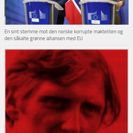
En sint stemme mot den norske korrupte makteliten og
den såkalte grønne alliansen med EU