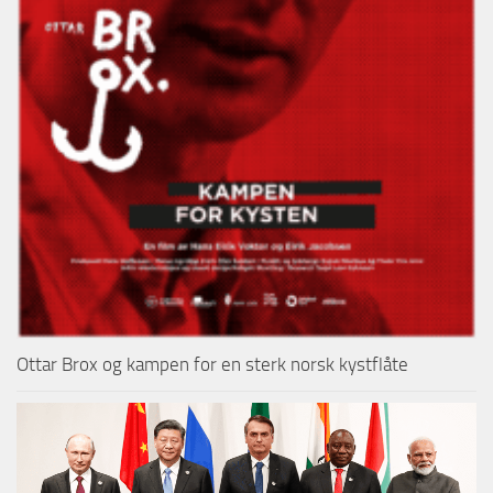
Ottar Brox og kampen for en sterk norsk kystflåte