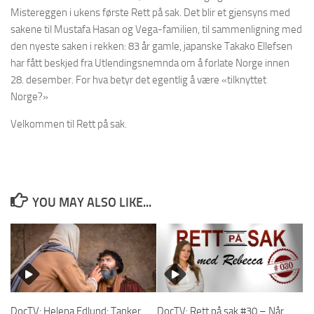
Mistereggen i ukens første Rett på sak. Det blir et gjensyns med
sakene til Mustafa Hasan og Vega-familien, til sammenligning med
den nyeste saken i rekken: 83 år gamle, japanske Takako Ellefsen
har fått beskjed fra Utlendingsnemnda om å forlate Norge innen
28. desember. For hva betyr det egentlig å være «tilknyttet
Norge?»
Velkommen til Rett på sak.
YOU MAY ALSO LIKE...
DocTV: Helena Edlund: Tanker
DocTV: Rett på sak #30 – Når