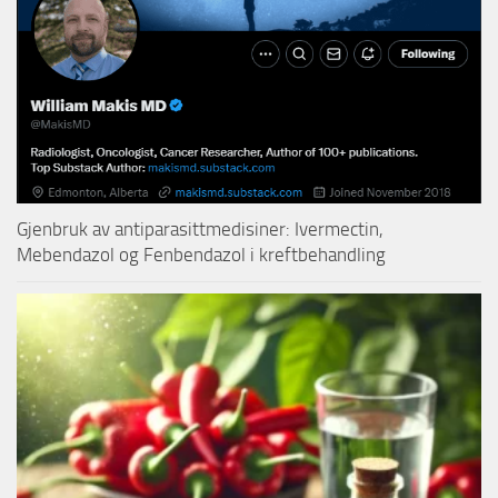
Gjenbruk av antiparasittmedisiner: Ivermectin,
Mebendazol og Fenbendazol i kreftbehandling