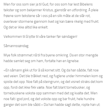
Men for oss som sier ja til Gud, for oss som har lest Bibelens
tekster og som bekjenner Kristus, gjenstår en utfordring: Å pleie
frøene som tekstene sår i oss på en slik måte at de slår rot,
overlever stormene gjennom livet og kan bære rikelig med frukt.
Og det er ikke alltid like enkelt.
Velkommen til å lytte til våre tanker før søndagen!
Såmannssøndag:
Mye folk strømmet nå til fra byene omkring. Da en stor mengde
hadde samlet seg om ham, fortalte han en lignelse:
«En såmann gikk ut for å så kornet sitt. Og da han sådde, falt noe
ved veien. Det ble tråkket ned, og fuglene under himmelen kom og
spiste det opp. Noe falt på steingrunn, og det visnet straks det kom
opp, fordi det ikke fikk væte. Noe falt blant tornebusker, og
tornebuskene vokste opp sammen med det og kvalte det. Men
noe falt i god jord, og det vokste opp og bar frukt, hele hundre
ganger det som ble sådd.» Da han hadde sagt dette, ropte han ut: