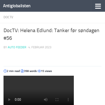
Antiglobalisten
DOCTV
DocTV: Helena Edlund: Tanker før søndagen
#56
BY
AUTO FEEDER
·
4. FEBRUAR 2023
2 min read
398 words
15 views