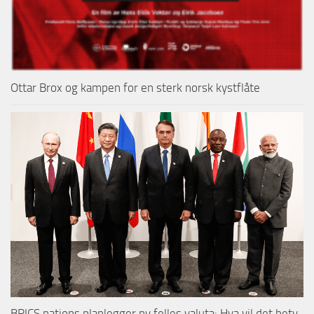
Ottar Brox og kampen for en sterk norsk kystflåte
BRICS nations planlegger ny felles valuta: Hva vil det bety