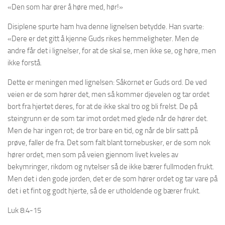
«Den som har ører å høre med, hør!»
Disiplene spurte ham hva denne lignelsen betydde. Han svarte:
«Dere er det gitt å kjenne Guds rikes hemmeligheter. Men de
andre får det i lignelser, for at de skal se, men ikke se, og høre, men
ikke forstå.
Dette er meningen med lignelsen: Såkornet er Guds ord. De ved
veien er de som hører det, men så kommer djevelen og tar ordet
bort fra hjertet deres, for at de ikke skal tro og bli frelst. De på
steingrunn er de som tar imot ordet med glede når de hører det.
Men de har ingen rot; de tror bare en tid, og når de blir satt på
prøve, faller de fra. Det som falt blant tornebusker, er de som nok
hører ordet, men som på veien gjennom livet kveles av
bekymringer, rikdom og nytelser så de ikke bærer fullmoden frukt.
Men det i den gode jorden, det er de som hører ordet og tar vare på
det i et fint og godt hjerte, så de er utholdende og bærer frukt.
Luk 8:4-15