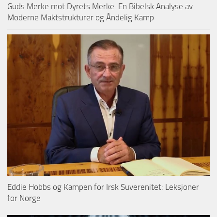
Guds Merke mot Dyrets Merke: En Bibelsk Analyse av
Moderne Maktstrukturer og Åndelig Kamp
Eddie Hobbs og Kampen for Irsk Suverenitet: Leksjoner
for Norge