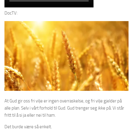
DocTV:
At Gud gir oss fri vilje er ingen overraskelse, og fri vilje gjelder på
alle plan. Selv i vårt forhold til Gud. Gud trenger seg ikke på. Vi står
fritt til å si ja eller nei til ham.
Det burde være så enkelt.