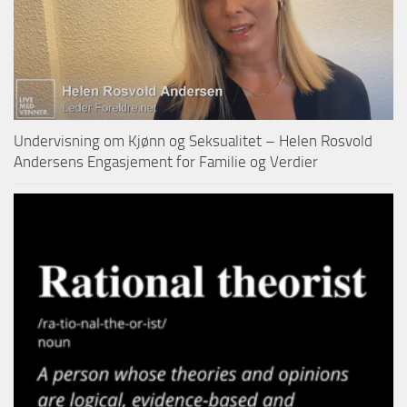
Undervisning om Kjønn og Seksualitet – Helen Rosvold
Andersens Engasjement for Familie og Verdier