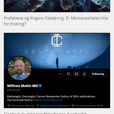
Profetiene og Krigens Eskalering: Er Menneskeheten Klar
for Endring?
Gjenbruk av antiparasittmedisiner: Ivermectin,