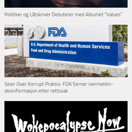
Politiker og Låtskriver Debuterer med Albumet “Values”
Seier Over Korrupt Praksis: FDA fjerner ivermektin-
desinformasjon etter rettssak