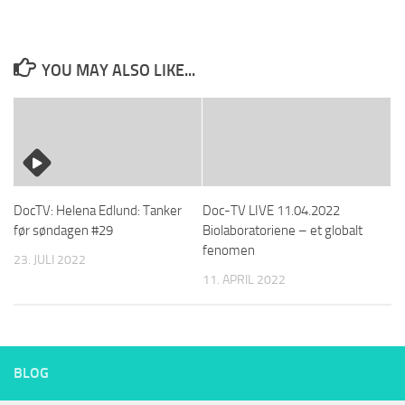
YOU MAY ALSO LIKE...
DocTV: Helena Edlund: Tanker
Doc-TV LIVE 11.04.2022
før søndagen #29
Biolaboratoriene – et globalt
fenomen
23. JULI 2022
11. APRIL 2022
BLOG