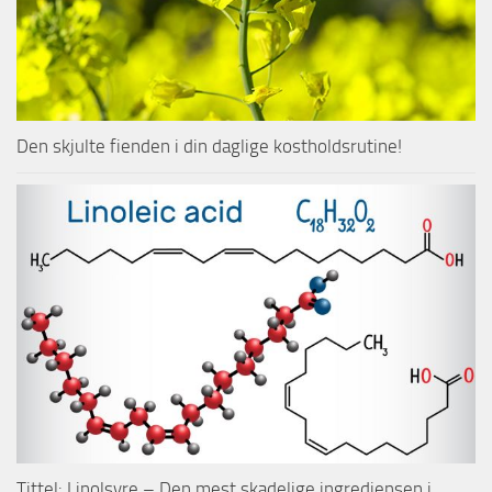
Den skjulte fienden i din daglige kostholdsrutine!
Tittel: Linolsyre – Den mest skadelige ingrediensen i