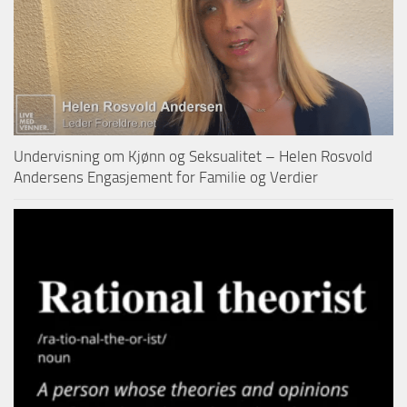
Undervisning om Kjønn og Seksualitet – Helen Rosvold
Andersens Engasjement for Familie og Verdier