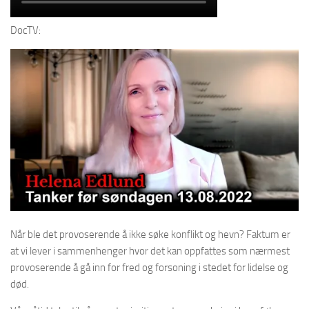
DocTV:
Når ble det provoserende å ikke søke konflikt og hevn? Faktum er
at vi lever i sammenhenger hvor det kan oppfattes som nærmest
provoserende å gå inn for fred og forsoning i stedet for lidelse og
død.