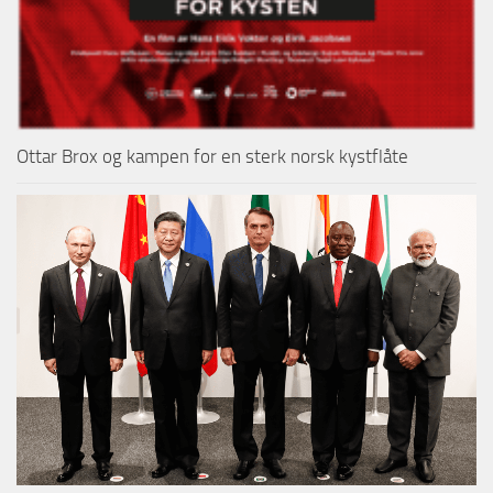
Ottar Brox og kampen for en sterk norsk kystflåte