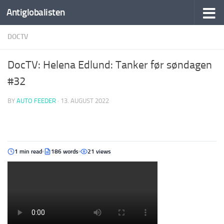
Antiglobalisten
DOCTV
DocTV: Helena Edlund: Tanker før søndagen
#32
BY
AUTO FEEDER
·
13. AUGUST 2022
1 min read
186 words
21 views