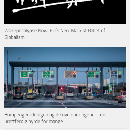
Wokepocalypse Now: EU’s Neo-Marxist Ballet of
Globalism
Bompengeordningen og de nye endringene – en
urettferdig byrde for mange