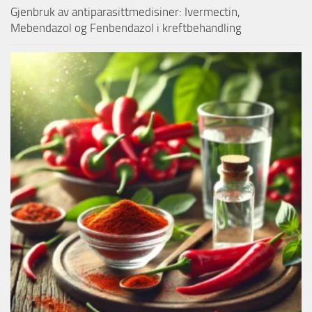
Gjenbruk av antiparasittmedisiner: Ivermectin,
Mebendazol og Fenbendazol i kreftbehandling