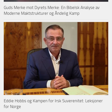
Guds Merke mot Dyrets Merke: En Bibelsk Analyse av
Moderne Maktstrukturer og Åndelig Kamp
Eddie Hobbs og Kampen for Irsk Suverenitet: Leksjoner
for Norge