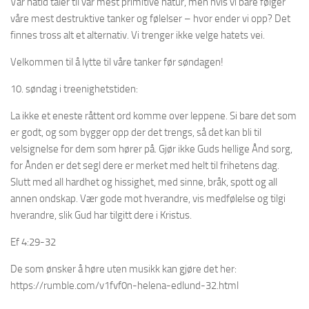
Vår nåtid taler til vår mest primitive natur, men hvis vi bare følger
våre mest destruktive tanker og følelser – hvor ender vi opp? Det
finnes tross alt et alternativ. Vi trenger ikke velge hatets vei.
Velkommen til å lytte til våre tanker før søndagen!
10. søndag i treenighetstiden:
La ikke et eneste råttent ord komme over leppene. Si bare det som
er godt, og som bygger opp der det trengs, så det kan bli til
velsignelse for dem som hører på. Gjør ikke Guds hellige Ånd sorg,
for Ånden er det segl dere er merket med helt til frihetens dag.
Slutt med all hardhet og hissighet, med sinne, bråk, spott og all
annen ondskap. Vær gode mot hverandre, vis medfølelse og tilgi
hverandre, slik Gud har tilgitt dere i Kristus.
Ef 4:29-32
De som ønsker å høre uten musikk kan gjøre det her:
https://rumble.com/v1fvf0n-helena-edlund-32.html