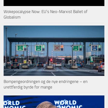
Wokepocalypse Now: EU’s Neo-Marxist Ballet of
Globalism
Bompengeordningen og de nye endringene – en
urettferdig byrde for mange