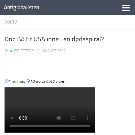
Antiglobalisten
DOCTV
DocTV: Er USA inne i en dødsspiral?
BY
AUTO FEEDER
·
11. AUGUST 2022
1 min read
43 words
23 views