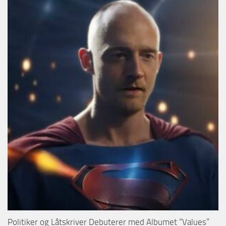
Politiker og Låtskriver Debuterer med Albumet “Values”