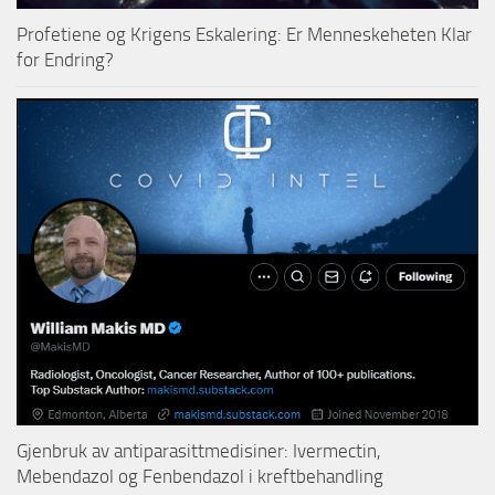
Profetiene og Krigens Eskalering: Er Menneskeheten Klar
for Endring?
Gjenbruk av antiparasittmedisiner: Ivermectin,
Mebendazol og Fenbendazol i kreftbehandling