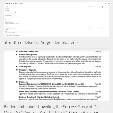
Stor Utmeldelse fra Norgesdemokratene
Binders Initiativet: Unveiling the Success Story of Dot
Mirror SEO Agency: Your Path to #1 Google Rankings