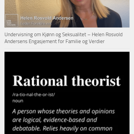
Undervisning om Kjønn og Seksualitet – Helen Rosvold
Andersens Engasjement for Familie og Verdier