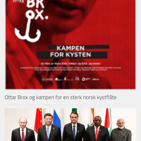
Ottar Brox og kampen for en sterk norsk kystflåte