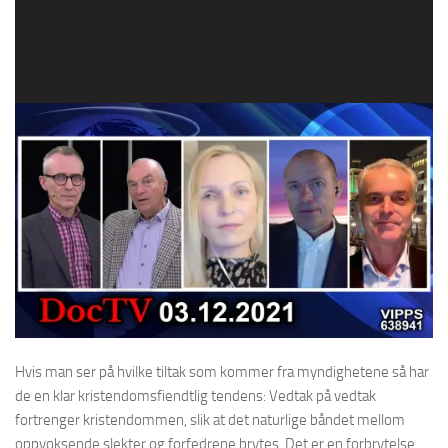
Hvis man ser på hvilke tiltak som kommer fra myndighetene så har
de en klar kristendomsfiendtlig tendens: Vedtak på vedtak
fortrenger kristendommen, slik at det naturlige båndet mellom
oppvoksende slekter og forfedrene brytes. Det er en forbrytelse,