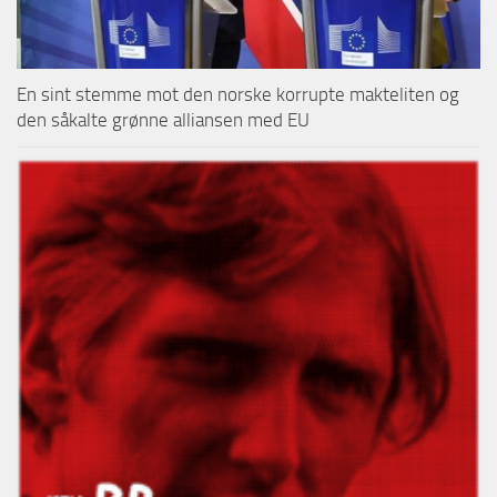
En sint stemme mot den norske korrupte makteliten og
den såkalte grønne alliansen med EU