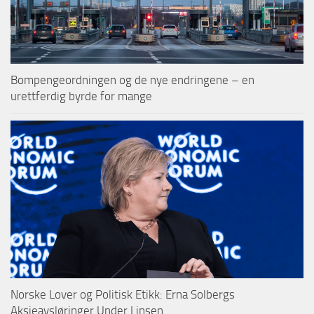
Bompengeordningen og de nye endringene – en
urettferdig byrde for mange
Norske Lover og Politisk Etikk: Erna Solbergs
Aksjeavsløringer Under Linsen