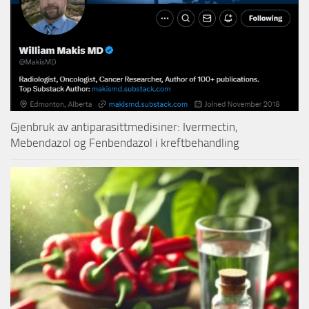
Gjenbruk av antiparasittmedisiner: Ivermectin,
Mebendazol og Fenbendazol i kreftbehandling