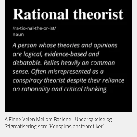
Å Finne Veien Mellom Rasjonell Undersøkelse og
Stigmatisering som ‘Konspirasjonsteoretiker’