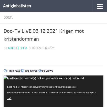
Antiglobalisten
DOCTV
Doc-TV LIVE 03.12.2021 Krigen mot
kristendommen
BY
AUTO FEEDER
·
3. DESEMBER 2021
1 min read
105 words
36 views
Videoavspiller
Media error: Format(s) not supported or source(s) not found
Last ned fil: https://cdn.lbryplayer.xyz/content/claims/krigen-mot-
kristendommen/765c252ec73e888821b949681f0be688ba149420/stream.mp4?
_=1