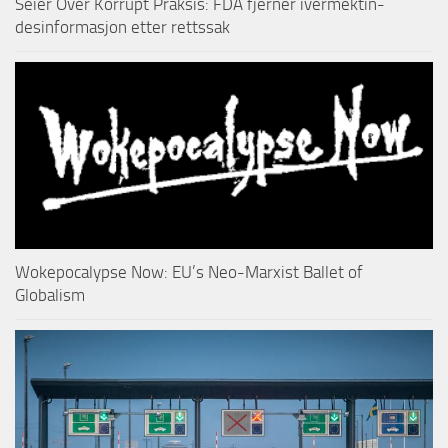
Seier Over Korrupt Praksis: FDA fjerner ivermektin-
desinformasjon etter rettssak
Wokepocalypse Now: EU’s Neo-Marxist Ballet of
Globalism