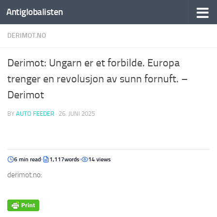
Antiglobalisten
DERIMOT.NO
Derimot: Ungarn er et forbilde. Europa
trenger en revolusjon av sunn fornuft. –
Derimot
BY
AUTO FEEDER
·
26. JUNI 2025
6 min read
1,117words
14 views
derimot.no: