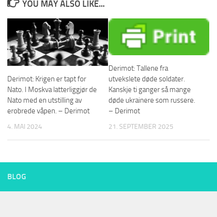
YOU MAY ALSO LIKE...
Derimot: Tallene fra
utvekslete døde soldater.
Derimot: Krigen er tapt for
Kanskje ti ganger så mange
Nato. I Moskva latterliggjør de
døde ukrainere som russere.
Nato med en utstilling av
– Derimot
erobrede våpen. – Derimot
21. SEPTEMBER 2025
4. MAI 2024
BLOG