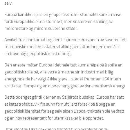
selv.
Europa kan ikke spille en geopolitisk rolle i stormaktskonkurranse
fordi Europa ikke er en stormakt, men snarere en samling av
mellomstore og mindre suverene stater.
Avviket fra sunn fornuft og den tilhørende erosjonen av suverenitet
i europeiske medlemsstater vil alltid gjøre utfordringen med å bli
en troverdig geopolitisk makt umulig.
Den eneste måten Europa i det hele tatt kunne håpe på å spille en
geopolitisk rolle på, ville være å matche sin industri med billig
energi, noe de har valgt å ikke gjøre. I stedet fremmer USA intern
splittelse i Europa og en overavhengighet av dyr amerikansk energi.
Dette poenget går til kjernen av Szijjártós budskap. Europa har sett
et katastrofalt avvik fra sunn fornuft i sitt forsøk på å bygge en
geopolitisk identitet for seg selv siden Lisboa-traktaten ble vedtatt
og en høy representant for utenrikssaker ble opprettet.
Utbruddet av Ukraina-krigen har ført til en akselerasjon av