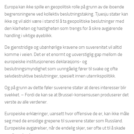
Europa kan ikke spille en geopolitisk rolle på grunn av de iboende
begrensningene ved kollektiv beslutningstaking. Tjuesju stater kan
ikke og vil aldri være i stand til å ta geopolitiske beslutninger med
den klarheten og hastigheten som trengs for å sikre avgjørende
handling i viktige øyeblikk.
De gjenstridige og ubønhørlige kravene om suverenitet vil alltid
komme i veien. Det er et enormt og uoverstiglig gap mellom de
europeiske institusjonenes deklarasjons- og
beslutningsmyndighet som uunngåelig fører til svake og ofte
selvdestruktive beslutninger, spesielt innen utenrikspolitikk.
Og på grunn av dette føler suverene stater at deres interesser blir
svekket. – Fordi de kan se at Brussel-konsensusen produserer det
verste av alle verdener.
Europeiske erklæringer, uansett hvor offensive de er, kan ikke måle
seg med de ensidige grepene til suverene stater som Russland.
Europeiske avgjørelser, når de endelig skjer, ser ofte ut til å skade