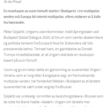
Av Ian Proud
En revolusjon av sunn fornuft starter i Budapest. I en multipolar
verden må Europa bli internt multipolar, ellers risikerer vi å falle
fra hverandre.
Péter Szijjártó, Ungarns utenriksminister, holdt åpningstalen ved
Budapest Global Dialogue 2025, et forum som samler akademikere
og politiske tenkere fra Europa til Asia for å diskutere vår tids
presserende behov. Temaet hans, en gjentakelse av Donald
Trumps innsettelsestale, er at Ungarn skal lede en revolusjon
basert på sunn fornuft.
I bunn og grunn betyr dette en gjenvinning av suverenitet. Krigen i
Ukraina, som er ivrig etter å engasjere seg i en fremvoksende
multipolar verden, har forsterket følelsen i Budapest av at landets
suverenitet har vært under angrep fra Brussel.
Szijjártó var urokkelig i sin kritikk av beslutningstakere i Brussel som
de siste tre årene hadde «belært» Ungarn om landets mer