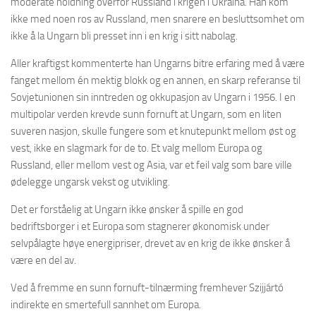
moderate holdning overfor Russland i krigen i Ukraina. Han kom
ikke med noen ros av Russland, men snarere en besluttsomhet om
ikke å la Ungarn bli presset inn i en krig i sitt nabolag.
Aller kraftigst kommenterte han Ungarns bitre erfaring med å være
fanget mellom én mektig blokk og en annen, en skarp referanse til
Sovjetunionen sin inntreden og okkupasjon av Ungarn i 1956. I en
multipolar verden krevde sunn fornuft at Ungarn, som en liten
suveren nasjon, skulle fungere som et knutepunkt mellom øst og
vest, ikke en slagmark for de to. Et valg mellom Europa og
Russland, eller mellom vest og Asia, var et feil valg som bare ville
ødelegge ungarsk vekst og utvikling.
Det er forståelig at Ungarn ikke ønsker å spille en god
bedriftsborger i et Europa som stagnerer økonomisk under
selvpålagte høye energipriser, drevet av en krig de ikke ønsker å
være en del av.
Ved å fremme en sunn fornuft-tilnærming fremhever Szijjártó
indirekte en smertefull sannhet om Europa.