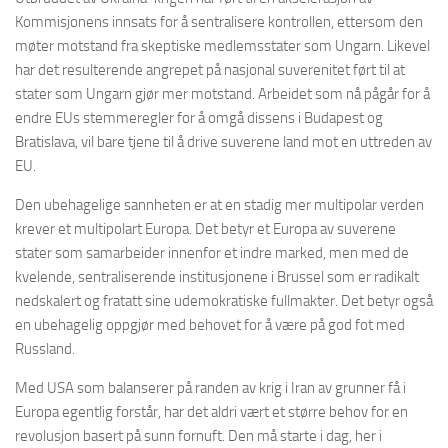
Kommisjonens innsats for å sentralisere kontrollen, ettersom den
møter motstand fra skeptiske medlemsstater som Ungarn. Likevel
har det resulterende angrepet på nasjonal suverenitet ført til at
stater som Ungarn gjør mer motstand. Arbeidet som nå pågår for å
endre EUs stemmeregler for å omgå dissens i Budapest og
Bratislava, vil bare tjene til å drive suverene land mot en uttreden av
EU.
Den ubehagelige sannheten er at en stadig mer multipolar verden
krever et multipolart Europa. Det betyr et Europa av suverene
stater som samarbeider innenfor et indre marked, men med de
kvelende, sentraliserende institusjonene i Brussel som er radikalt
nedskalert og fratatt sine udemokratiske fullmakter. Det betyr også
en ubehagelig oppgjør med behovet for å være på god fot med
Russland.
Med USA som balanserer på randen av krig i Iran av grunner få i
Europa egentlig forstår, har det aldri vært et større behov for en
revolusjon basert på sunn fornuft. Den må starte i dag, her i