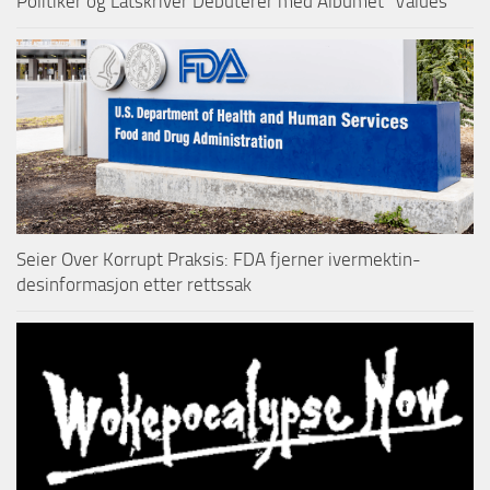
Politiker og Låtskriver Debuterer med Albumet “Values”
Seier Over Korrupt Praksis: FDA fjerner ivermektin-
desinformasjon etter rettssak