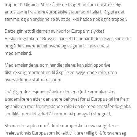
tropper til Ukraina. Men så ble de fanget mellom utilstrekkelig
entusiasme fra andre europeiske stater som Italia til å gjøre det
samme, og en erkjennelse av at de ikke hadde nok egne tropper.
Dette går rett til kjernen av hvorfor Europa mislykkes.
Beslutningstakere i Brussel, uansett hvor hardt de prøver, kan aldri
omgå de suverene behovene og valgene til individuelle
medlemsland.
Medlemslandene, som handler alene, kan aldri oppdrive
tilstrekkelig momentum til å spille en avgjørende rolle, uten
overveldende støtte fra andre.
I påfølgende sesjoner påpekte den ene (ofte amerikanske)
akademikeren etter den andre behovet for at Europa skal tre frem
og spille en mer fremtredende rolle i en tid med enestående global
konflikt, men det virket å bomme på poenget i stor grad.
Standardresepten om å doble europeiske forsvarsutgifter er
irrelevant hvis Europa som kollektiv ikke er villig til å forsvare seg