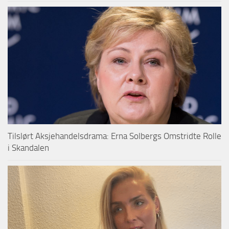
Tilslørt Aksjehandelsdrama: Erna Solbergs Omstridte Rolle
i Skandalen