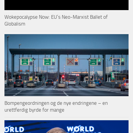
Wokepocalypse Now: EU’s Neo-Marxist Ballet of
Globalism
Bompengeordningen og de nye endringene – en
urettferdig byrde for mange