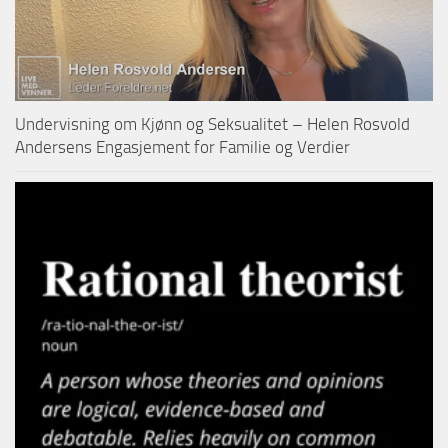
Undervisning om Kjønn og Seksualitet – Helen Rosvold
Andersens Engasjement for Familie og Verdier