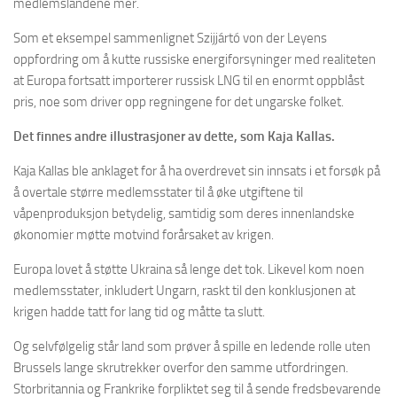
medlemslandene mer.
Som et eksempel sammenlignet Szijjártó von der Leyens
oppfordring om å kutte russiske energiforsyninger med realiteten
at Europa fortsatt importerer russisk LNG til en enormt oppblåst
pris, noe som driver opp regningene for det ungarske folket.
Det finnes andre illustrasjoner av dette, som Kaja Kallas.
Kaja Kallas ble anklaget for å ha overdrevet sin innsats i et forsøk på
å overtale større medlemsstater til å øke utgiftene til
våpenproduksjon betydelig, samtidig som deres innenlandske
økonomier møtte motvind forårsaket av krigen.
Europa lovet å støtte Ukraina så lenge det tok. Likevel kom noen
medlemsstater, inkludert Ungarn, raskt til den konklusjonen at
krigen hadde tatt for lang tid og måtte ta slutt.
Og selvfølgelig står land som prøver å spille en ledende rolle uten
Brussels lange skrutrekker overfor den samme utfordringen.
Storbritannia og Frankrike forpliktet seg til å sende fredsbevarende