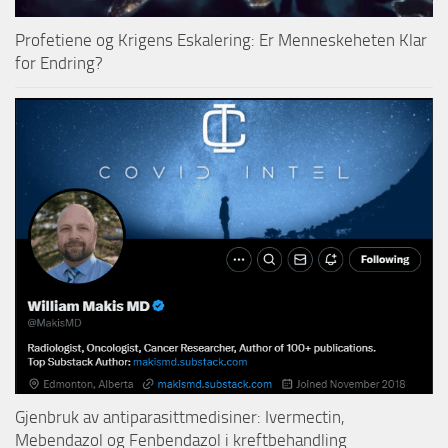
Profetiene og Krigens Eskalering: Er Menneskeheten Klar
for Endring?
Gjenbruk av antiparasittmedisiner: Ivermectin,
Mebendazol og Fenbendazol i kreftbehandling