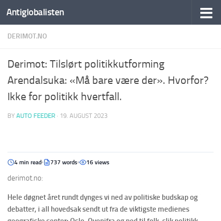
Antiglobalisten
DERIMOT.NO
Derimot: Tilslørt politikkutforming
Arendalsuka: «Må bare være der». Hvorfor?
Ikke for politikk hvertfall.
BY
AUTO FEEDER
·
19. AUGUST 2023
4 min read
737 words
16 views
derimot.no:
Hele døgnet året rundt dynges vi ned av politiske budskap og
debatter, i all hovedsak sendt ut fra de viktigste medienes