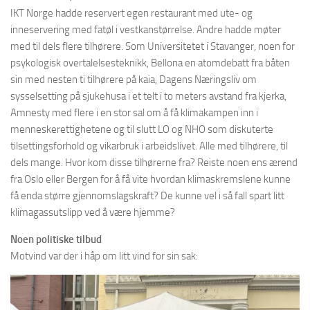
IKT Norge hadde reservert egen restaurant med ute- og
inneservering med fatøl i vestkanstørrelse. Andre hadde møter
med til dels flere tilhørere. Som Universitetet i Stavanger, noen for
psykologisk overtalelsesteknikk, Bellona en atomdebatt fra båten
sin med nesten ti tilhørere på kaia, Dagens Næringsliv om
sysselsetting på sjukehusa i et telt i to meters avstand fra kjerka,
Amnesty med flere i en stor sal om å få klimakampen inn i
menneskerettighetene og til slutt LO og NHO som diskuterte
tilsettingsforhold og vikarbruk i arbeidslivet. Alle med tilhørere, til
dels mange. Hvor kom disse tilhørerne fra? Reiste noen ens ærend
fra Oslo eller Bergen for å få vite hvordan klimaskremslene kunne
få enda større gjennomslagskraft? De kunne vel i så fall spart litt
klimagassutslipp ved å være hjemme?
Noen politiske tilbud
Motvind var der i håp om litt vind for sin sak: