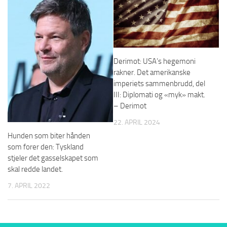
Derimot: USA’s hegemoni
rakner. Det amerikanske
imperiets sammenbrudd, del
III: Diplomati og «myk» makt.
– Derimot
22. APRIL 2024
Hunden som biter hånden
som forer den: Tyskland
stjeler det gasselskapet som
skal redde landet.
7. APRIL 2022