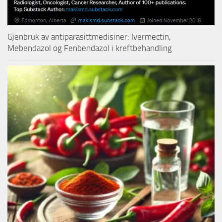
Gjenbruk av antiparasittmedisiner: Ivermectin,
Mebendazol og Fenbendazol i kreftbehandling