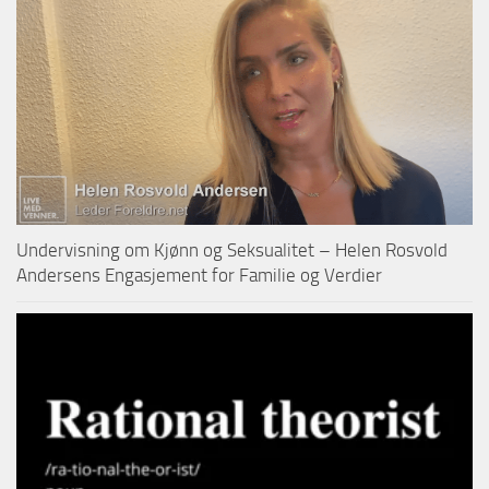
Undervisning om Kjønn og Seksualitet – Helen Rosvold
Andersens Engasjement for Familie og Verdier