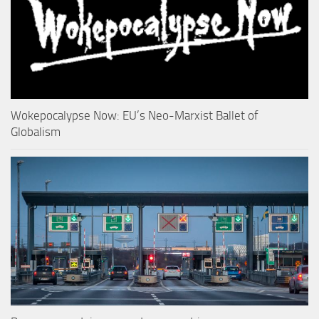
Wokepocalypse Now: EU’s Neo-Marxist Ballet of
Globalism