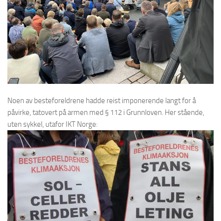
Noen av besteforeldrene hadde reist imponerende langt for å
påvirke, tatovert på armen med § 112 i Grunnloven. Her stående,
uten sykkel, utafor IKT Norge: