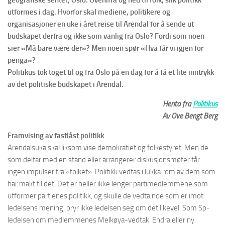
geografiske senter; Oslo. Ovenifra og ned til folk, slik politikk
utformes i dag. Hvorfor skal mediene, politikere og
organisasjoner en uke i året reise til Arendal for å sende ut
budskapet derfra og ikke som vanlig fra Oslo? Fordi som noen
sier «Må bare være der»? Men noen spør «Hva får vi igjen for
penga»?
Politikus tok toget til og fra Oslo på en dag for å få et lite inntrykk
av det politiske budskapet i Arendal.
Henta fra
Politikus
Av Ove Bengt Berg
Framvising av fastlåst politikk
Arendalsuka skal liksom vise demokratiet og folkestyret. Men de
som deltar med en stand eller arrangerer diskusjonsmøter får
ingen impulser fra «folket». Politikk vedtas i lukka rom av dem som
har makt til det. Det er heller ikke lenger partimedlemmene som
utformer partienes politikk, og skulle de vedta noe som er imot
ledelsens mening, bryr ikke ledelsen seg om det likevel. Som Sp-
ledelsen om medlemmenes Melkøya-vedtak. Endra eller ny