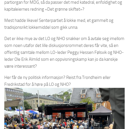
partiorgan for MDG, så da passer det med katedral, enfoldighet og
kapitaleiernes redning «Det grønne skiftet»?
Mest hadde likevel Senterpartiet å lokke med, et gammelt og
tradisjonsrikt lokkemiddel som gikk unna:
Det er ikke mye av det LO og NHO snakker om å avtale seg imellom
som noen utafor det lille diskusjonsrommet deres får vite, så en
offentlig samtale mellom LO-leder Peggy Hessen Følsvik og NHO-
leder Ole Erik Almlid som en oppvisningskamp kan jo da kanskje
være interessant?
Her får de ny politisk informasjon? Reist fra Trondheim eller
Fredrikstad for å høre på LO og NHO?