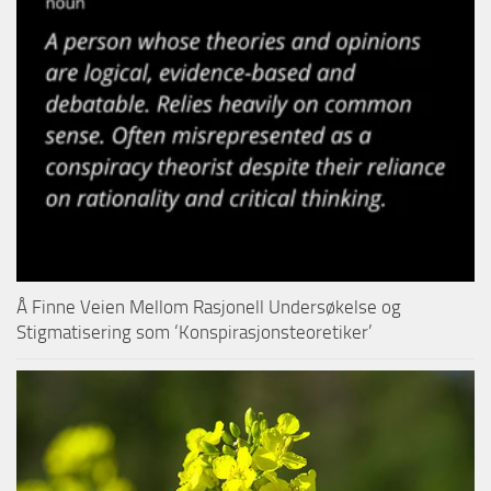
Å Finne Veien Mellom Rasjonell Undersøkelse og
Stigmatisering som ‘Konspirasjonsteoretiker’