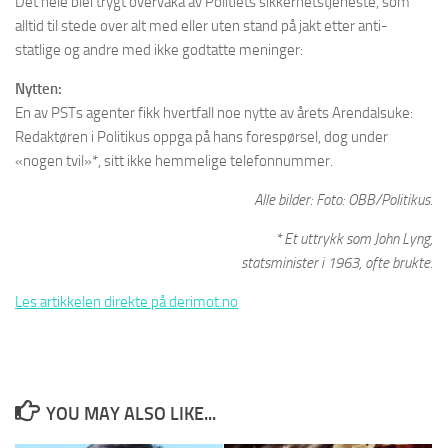
Det hele blei trygt overvåka av Politiets sikkerhetstjeneste, som
alltid til stede over alt med eller uten stand på jakt etter anti-
statlige og andre med ikke godtatte meninger:
Nytten:
En av PSTs agenter fikk hvertfall noe nytte av årets Arendalsuke:
Redaktøren i Politikus oppga på hans forespørsel, dog under
«nogen tvil»*, sitt ikke hemmelige telefonnummer.
Alle bilder: Foto: OBB/Politikus.
* Et uttrykk som John Lyng,
statsminister i 1963, ofte brukte.
Les artikkelen direkte på derimot.no
YOU MAY ALSO LIKE...