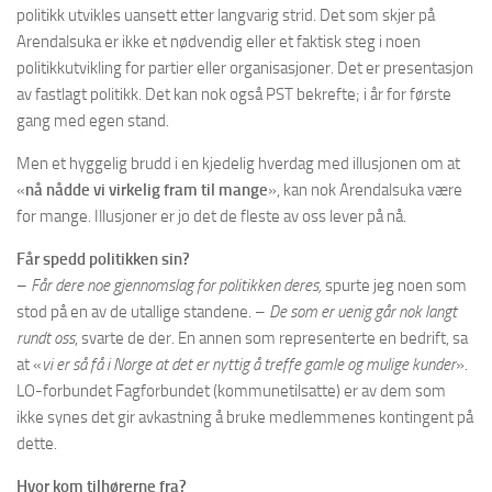
politikk utvikles uansett etter langvarig strid. Det som skjer på
Arendalsuka er ikke et nødvendig eller et faktisk steg i noen
politikkutvikling for partier eller organisasjoner. Det er presentasjon
av fastlagt politikk. Det kan nok også PST bekrefte; i år for første
gang med egen stand.
Men et hyggelig brudd i en kjedelig hverdag med illusjonen om at
«
nå nådde vi virkelig fram til mange
», kan nok Arendalsuka være
for mange. Illusjoner er jo det de fleste av oss lever på nå.
Får spedd politikken sin?
–
Får dere noe gjennomslag for politikken deres,
spurte jeg noen som
stod på en av de utallige standene. –
De som er uenig går nok langt
rundt oss
, svarte de der. En annen som representerte en bedrift, sa
at «
vi er så få i Norge at det er nyttig å treffe gamle og mulige kunder
».
LO-forbundet Fagforbundet (kommunetilsatte) er av dem som
ikke synes det gir avkastning å bruke medlemmenes kontingent på
dette.
Hvor kom tilhørerne fra?