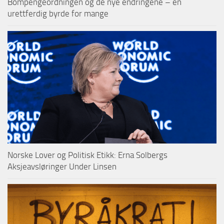
Bompengeordningen og de nye endringene – en
urettferdig byrde for mange
Norske Lover og Politisk Etikk: Erna Solbergs
Aksjeavsløringer Under Linsen