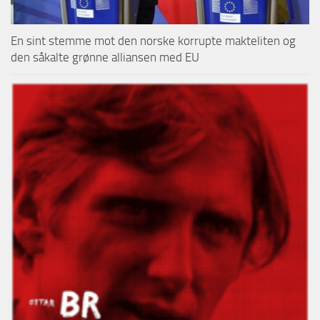
En sint stemme mot den norske korrupte makteliten og
den såkalte grønne alliansen med EU