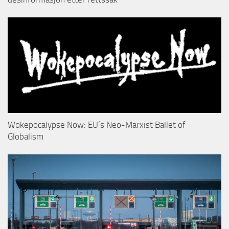
Wokepocalypse Now: EU’s Neo-Marxist Ballet of
Globalism