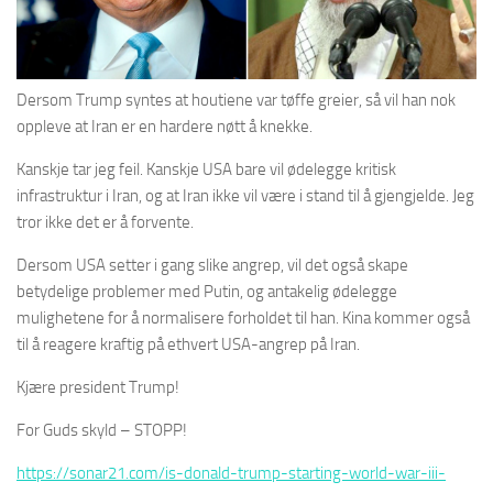
Dersom Trump syntes at houtiene var tøffe greier, så vil han nok
oppleve at Iran er en hardere nøtt å knekke.
Kanskje tar jeg feil. Kanskje USA bare vil ødelegge kritisk
infrastruktur i Iran, og at Iran ikke vil være i stand til å gjengjelde. Jeg
tror ikke det er å forvente.
Dersom USA setter i gang slike angrep, vil det også skape
betydelige problemer med Putin, og antakelig ødelegge
mulighetene for å normalisere forholdet til han. Kina kommer også
til å reagere kraftig på ethvert USA-angrep på Iran.
Kjære president Trump!
For Guds skyld – STOPP!
https://sonar21.com/is-donald-trump-starting-world-war-iii-