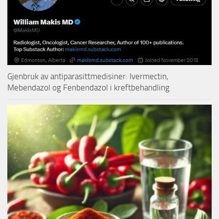
Gjenbruk av antiparasittmedisiner: Ivermectin,
Mebendazol og Fenbendazol i kreftbehandling