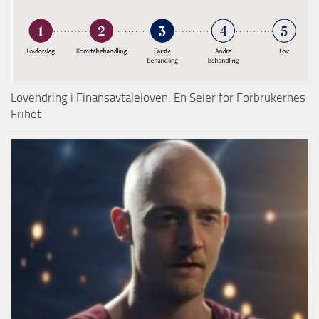
Lovendring i Finansavtaleloven: En Seier for Forbrukernes
Frihet