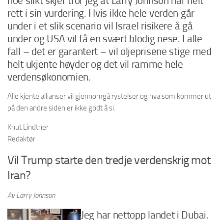
noe slikt skjer tror jeg at Larry Johnson har helt
rett i sin vurdering. Hvis ikke hele verden går
under i et slik scenario vil Israel risikere å gå
under og USA vil få en svært blodig nese. I alle
fall – det er garantert – vil oljeprisene stige med
helt ukjente høyder og det vil ramme hele
verdensøkonomien.
Alle kjente allianser vil gjennomgå rystelser og hva som kommer ut
på den andre siden er ikke godt å si.
Knut Lindtner
Redaktør
Vil Trump starte den tredje verdenskrig mot
Iran?
Av Larry Johnson
Jeg har nettopp landet i Dubai.