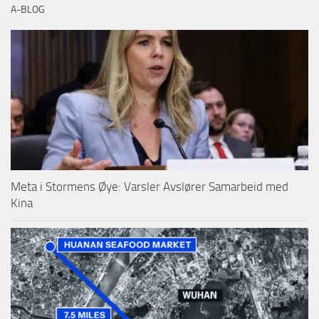
A-BLOG
Meta i Stormens Øye: Varsler Avslører Samarbeid med
Kina