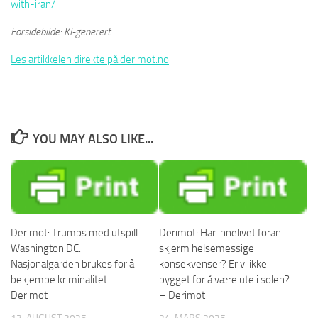
with-iran/
Forsidebilde: KI-generert
Les artikkelen direkte på derimot.no
YOU MAY ALSO LIKE...
Derimot: Trumps med utspill i
Derimot: Har innelivet foran
Washington DC.
skjerm helsemessige
Nasjonalgarden brukes for å
konsekvenser? Er vi ikke
bekjempe kriminalitet. –
bygget for å være ute i solen?
Derimot
– Derimot