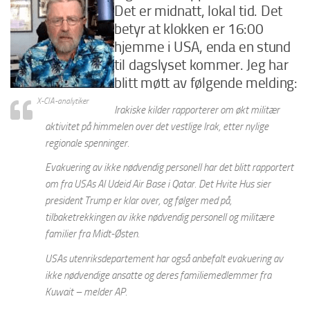
Det er midnatt, lokal tid. Det
betyr at klokken er 16:00
hjemme i USA, enda en stund
til dagslyset kommer. Jeg har
blitt møtt av følgende melding:
X-CIA-analytiker
Irakiske kilder rapporterer om økt militær
aktivitet på himmelen over det vestlige Irak, etter nylige
regionale spenninger.
Evakuering av ikke nødvendig personell har det blitt rapportert
om fra USAs Al Udeid Air Base i Qatar. Det Hvite Hus sier
president Trump er klar over, og følger med på,
tilbaketrekkingen av ikke nødvendig personell og militære
familier fra Midt-Østen.
USAs utenriksdepartement har også anbefalt evakuering av
ikke nødvendige ansatte og deres familiemedlemmer fra
Kuwait – melder
AP
.