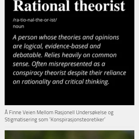
Å Finne Veien Mellom Rasjonell Undersøkelse og
Stigmatisering som ‘Konspirasjonsteoretiker’