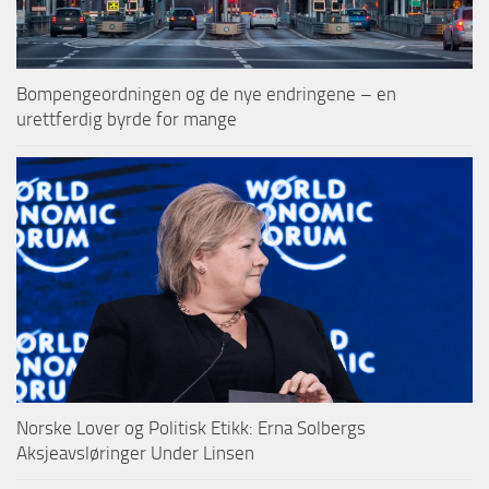
Bompengeordningen og de nye endringene – en
urettferdig byrde for mange
Norske Lover og Politisk Etikk: Erna Solbergs
Aksjeavsløringer Under Linsen