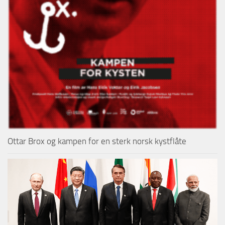
Ottar Brox og kampen for en sterk norsk kystflåte