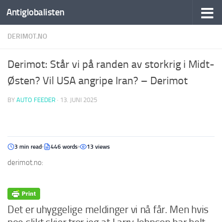
Antiglobalisten
DERIMOT.NO
Derimot: Står vi på randen av storkrig i Midt-
Østen? Vil USA angripe Iran? – Derimot
BY
AUTO FEEDER
·
13. JUNI 2025
3 min read
446 words
13 views
derimot.no:
Det er uhyggelige meldinger vi nå får. Men hvis