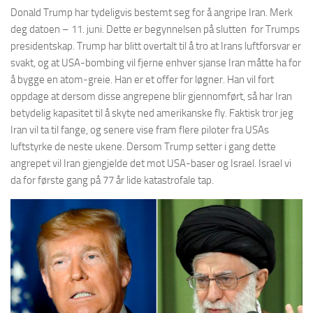
Donald Trump har tydeligvis bestemt seg for å angripe Iran. Merk
deg datoen – 11. juni. Dette er begynnelsen på slutten for Trumps
presidentskap. Trump har blitt overtalt til å tro at Irans luftforsvar er
svakt, og at USA-bombing vil fjerne enhver sjanse Iran måtte ha for
å bygge en atom-greie. Han er et offer for løgner. Han vil fort
oppdage at dersom disse angrepene blir gjennomført, så har Iran
betydelig kapasitet til å skyte ned amerikanske fly. Faktisk tror jeg
Iran vil ta til fange, og senere vise fram flere piloter fra USAs
luftstyrke de neste ukene. Dersom Trump setter i gang dette
angrepet vil Iran gjengjelde det mot USA-baser og Israel. Israel vi
da for første gang på 77 år lide katastrofale tap.