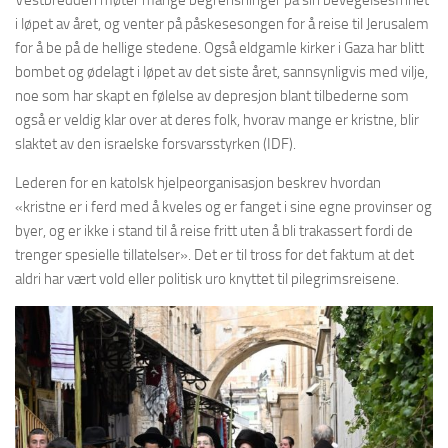
Vestbredden møter mange begrensninger på sin bevegelsesfrihet
i løpet av året, og venter på påskesesongen for å reise til Jerusalem
for å be på de hellige stedene. Også eldgamle kirker i Gaza har blitt
bombet og ødelagt i løpet av det siste året, sannsynligvis med vilje,
noe som har skapt en følelse av depresjon blant tilbederne som
også er veldig klar over at deres folk, hvorav mange er kristne, blir
slaktet av den israelske forsvarsstyrken (IDF).
Lederen for en katolsk hjelpeorganisasjon beskrev hvordan
«kristne er i ferd med å kveles og er fanget i sine egne provinser og
byer, og er ikke i stand til å reise fritt uten å bli trakassert fordi de
trenger spesielle tillatelser». Det er til tross for det faktum at det
aldri har vært vold eller politisk uro knyttet til pilegrimsreisene.