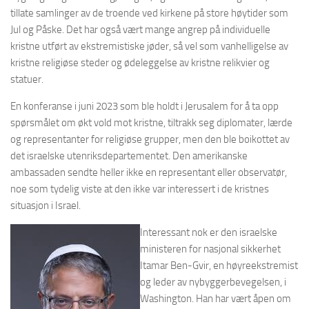
tillate samlinger av de troende ved kirkene på store høytider som
Jul og Påske. Det har også vært mange angrep på individuelle
kristne utført av ekstremistiske jøder, så vel som vanhelligelse av
kristne religiøse steder og ødeleggelse av kristne relikvier og
statuer.
En konferanse i juni 2023 som ble holdt i Jerusalem for å ta opp
spørsmålet om økt vold mot kristne, tiltrakk seg diplomater, lærde
og representanter for religiøse grupper, men den ble boikottet av
det israelske utenriksdepartementet. Den amerikanske
ambassaden sendte heller ikke en representant eller observatør,
noe som tydelig viste at den ikke var interessert i de kristnes
situasjon i Israel.
Interessant nok er den israelske
ministeren for nasjonal sikkerhet
Itamar Ben-Gvir, en høyreekstremist
og leder av nybyggerbevegelsen, i
Washington. Han har vært åpen om