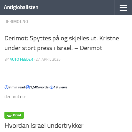
Antiglobalisten
DERIMOT.NO
Derimot: Spyttes på og skjelles ut. Kristne
under stort press i Israel. – Derimot
BY
AUTO FEEDER
·
27. APRIL 2025
8 min read
1,505words
19 views
derimot.no:
Hvordan Israel undertrykker