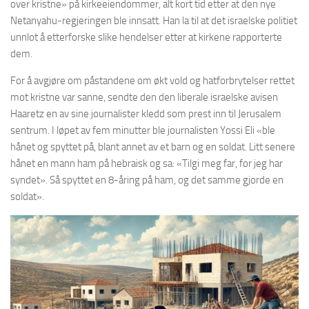
over kristne» på kirkeeiendommer, alt kort tid etter at den nye
Netanyahu-regjeringen ble innsatt. Han la til at det israelske politiet
unnlot å etterforske slike hendelser etter at kirkene rapporterte
dem.
For å avgjøre om påstandene om økt vold og hatforbrytelser rettet
mot kristne var sanne, sendte den den liberale israelske avisen
Haaretz en av sine journalister kledd som prest inn til Jerusalem
sentrum. I løpet av fem minutter ble journalisten Yossi Eli «ble
hånet og spyttet på, blant annet av et barn og en soldat. Litt senere
hånet en mann ham på hebraisk og sa: «Tilgi meg far, for jeg har
syndet». Så spyttet en 8-åring på ham, og det samme gjorde en
soldat».