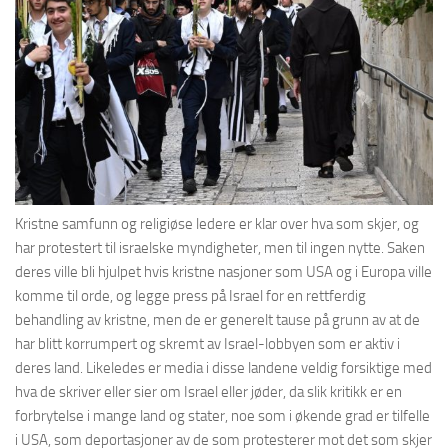
Kristne samfunn og religiøse ledere er klar over hva som skjer, og
har protestert til israelske myndigheter, men til ingen nytte. Saken
deres ville bli hjulpet hvis kristne nasjoner som USA og i Europa ville
komme til orde, og legge press på Israel for en rettferdig
behandling av kristne, men de er generelt tause på grunn av at de
har blitt korrumpert og skremt av Israel-lobbyen som er aktiv i
deres land. Likeledes er media i disse landene veldig forsiktige med
hva de skriver eller sier om Israel eller jøder, da slik kritikk er en
forbrytelse i mange land og stater, noe som i økende grad er tilfelle
i USA, som deportasjoner av de som protesterer mot det som skjer