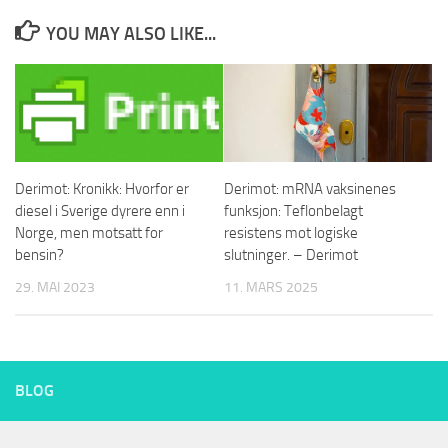
YOU MAY ALSO LIKE...
Derimot: Kronikk: Hvorfor er
Derimot: mRNA vaksinenes
diesel i Sverige dyrere enn i
funksjon: Teflonbelagt
Norge, men motsatt for
resistens mot logiske
bensin?
slutninger. – Derimot
29. MAI 2023
11. MARS 2025
BLOG