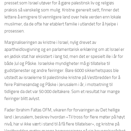
presset som Israel utøver for å gjøre palestinsk liv og religiøs
praksis så vanskelig som mulig. Kristne generelt sett, finner det
lettere å emigrere til vennligere land over hele verden enn lokale
muslimer, da de ofte har etablert familie i utlandet for å hjelpe i
prosessen.
Marginaliseringen av kristne i Israel, nylig drevet av
apartheidlovgivning og en parlamentarisk erklæring om at Israel er
en jødisk stat har eksistert i lang tid, men det er spesielt ille i år for
både Jul og Påske. Israelske myndigheter må gi tillatelse til
gudstjenester og andre feiringer. Bare 6000 sikkerhetspass ble
utstedt av israelerne til palestinske kristne på Vestbredden for å
feire Palmesøndag og Påske i Jerusalem i år, i motsetning til
tidligere da det var 50 000 deltakere. Som et resultat har mange
feiringer blitt avlyst.
Fader Ibrahim Faltas OFM, vikaren for forvaringen av Det hellige
land i Jerusalem, beskrev hvordan «Til tross for flere møter på høyt
nivå, har vi ikke vært i stand til å få flere tillatelser», og kristne på