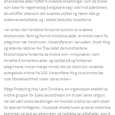
amerikanske jøder flyttet til israelske bosetninger, som de bruker
som base for regelmessig å engasjere seg i vold mot palestinere,
alt ustraffet, ettersom det israelske politiet og hæren ikke gir
araberne beskyttelse, og i stedet beskytter bosetterne.
I en annen stor hendelse forstyrret dusinvis av israelske
ekstremister, først og fremst ortodokse jøder, en kristen bønn for
pilegrimer nær Vestmuren. Varaordføreren i Jerusalem, Aryeh King
og ledende rabbiner Avi Thau ledet demonstrantene.
Ekstremistene fordømte de kristne som «misjonærer» som
forsøkte å konvertere jøder, og spyttet på og forbannet
pilegrimene, hvorav mange ironisk nok var sterkt pro-israelske
evangeliske kristne fra USA. Varaordfører King sa at kristne bør
nyte tilbedelsesfrihet «bare i deres kirker».
Ifølge Protecting Holy Land Christians, en organisasjon etablert av
kristne grupper for å øke bevisstheten om trusler deres religion,
har det vært andre beretninger om hvordan kristne har vært utsatt
for økende forfølgelse. I hovedsak direkte tyveri av deres historiske
bygninger og land av regjeringen, og nektelse av rettigheter, som å