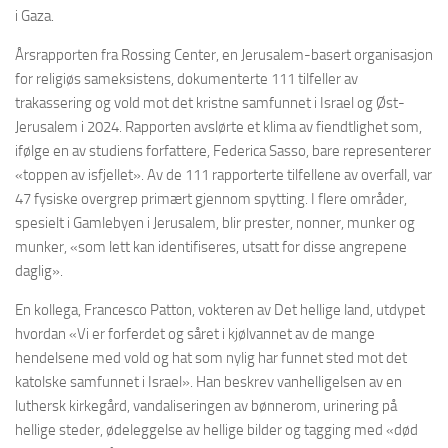
i Gaza.
Årsrapporten fra Rossing Center, en Jerusalem-basert organisasjon
for religiøs sameksistens, dokumenterte 111 tilfeller av
trakassering og vold mot det kristne samfunnet i Israel og Øst-
Jerusalem i 2024. Rapporten avslørte et klima av fiendtlighet som,
ifølge en av studiens forfattere, Federica Sasso, bare representerer
«toppen av isfjellet». Av de 111 rapporterte tilfellene av overfall, var
47 fysiske overgrep primært gjennom spytting. I flere områder,
spesielt i Gamlebyen i Jerusalem, blir prester, nonner, munker og
munker, «som lett kan identifiseres, utsatt for disse angrepene
daglig».
En kollega, Francesco Patton, vokteren av Det hellige land, utdypet
hvordan «Vi er forferdet og såret i kjølvannet av de mange
hendelsene med vold og hat som nylig har funnet sted mot det
katolske samfunnet i Israel». Han beskrev vanhelligelsen av en
luthersk kirkegård, vandaliseringen av bønnerom, urinering på
hellige steder, ødeleggelse av hellige bilder og tagging med «død