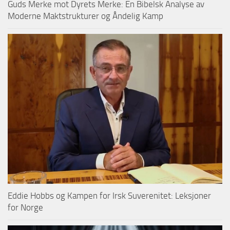
Guds Merke mot Dyrets Merke: En Bibelsk Analyse av
Moderne Maktstrukturer og Åndelig Kamp
Eddie Hobbs og Kampen for Irsk Suverenitet: Leksjoner
for Norge