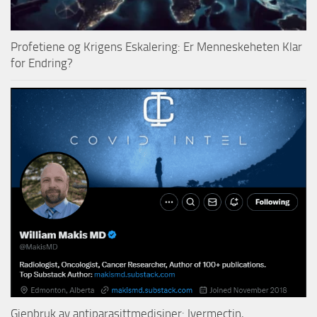
Profetiene og Krigens Eskalering: Er Menneskeheten Klar
for Endring?
Gjenbruk av antiparasittmedisiner: Ivermectin,