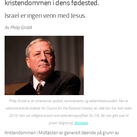
kristendommen i dens fødested.
Israel er ingen venn med Jesus.
Av Philip Giraldi
Philip Giraldi er en amerikansk spaltist, kommentator og sikkerhetskonsulent. Han er
administrerende direktør for Council for the National Interest, en rolle han har hatt siden
2010. Han var tidligere ansatt som etterretningsoffiser for CIA, før han gikk over til
privat rådgivning.
Wikipedia
Kristendommen i Midtøsten er generelt døende på grunn av