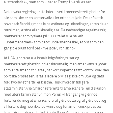
ekstremistisk», men som vi ser er Trump ikke så kresen.
Netanyahu regjering er lite interessert i menneskerettigheter for
alle som ikke er en konservativ eller ortodoks jøde. De er faktisk i
hovedsak fiendtlig mot alle palestinere og utlendinger, enten de er
muslimer, kristne eller ikkereligiøse. De nedverdiger regelmessig
mennesker som tyskere på 1930-tallet ville ha kalt
«untermenschen» som betyr undermennesker, et ord som den
gang ble brukt for å beskrive jøder, ironisk nok.
At USA ignorerer alle Israels krigsforbrytelser og
menneskerettighetsbrudd er skammelig, men amerikanske jøder
som er talsmenn for Israel, har korrumpert og tatt kontroll over den
politiske prosessen. Israels ledere bryr seg ikke om USA og dets
folk, hvorav et flertall er kristne. Husk hvordan tidligere
statsminister Ariel Sharon refererte til amerikanere i en diskusjon
med utenriksminister Shimon Peres: «Hver gang vi gjør noe
forteller du meg at amerikanere vil gjøre dette og vil gjøre det. Jeg
vil fortelle deg noe, ikke bekymre deg for amerikansk press på
Israel. Vi, det jødiske folket, kontrollerer Amerika, og amerikanerne