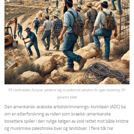
På Vestbredden forsyner settlerne seg av palestinsk eiendom for egen bosetting.
(KI-
generert bilde)
Den amerikansk-arabiske antidiskriminerings-komiteen (ADC) ba
om en etterforskning av rollen som israelsk-amerikanske
bosettere spiller i den nylige bølgen av vold rettet mot både kristne
og muslimske palestinske byer og landsbyer. I flere tiår har