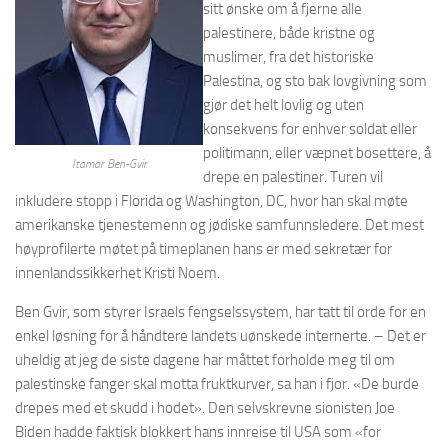
sitt ønske om å fjerne alle
palestinere, både kristne og
muslimer, fra det historiske
Palestina, og sto bak lovgivning som
gjør det helt lovlig og uten
konsekvens for enhver soldat eller
politimann, eller væpnet bosettere, å
Itamar Ben-Gvir
drepe en palestiner. Turen vil
inkludere stopp i Florida og Washington, DC, hvor han skal møte
amerikanske tjenestemenn og jødiske samfunnsledere. Det mest
høyprofilerte møtet på timeplanen hans er med sekretær for
innenlandssikkerhet Kristi Noem.
Ben Gvir, som styrer Israels fengselssystem, har tatt til orde for en
enkel løsning for å håndtere landets uønskede internerte. – Det er
uheldig at jeg de siste dagene har måttet forholde meg til om
palestinske fanger skal motta fruktkurver, sa han i fjor. «De burde
drepes med et skudd i hodet». Den selvskrevne sionisten Joe
Biden hadde faktisk blokkert hans innreise til USA som «for