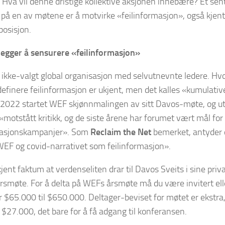
 Hva vil denne dristige kollektive aksjonen innebære? Et se
 på en av møtene er å motvirke «feilinformasjon», også kjen
osisjon.
egger å sensurere «feilinformasjon»
ikke-valgt global organisasjon med selvutnevnte ledere. Hvo
definere feilinformasjon er ukjent, men det kalles «kumulative
022 startet WEF skjønnmalingen av sitt Davos-møte, og utta
 «motstått kritikk, og de siste årene har forumet vært mål for
asjonskampanjer». Som
Reclaim the Net
bemerket, antyder 
 WEF og covid-narrativet som feilinformasjon».
jent faktum at verdenseliten drar til Davos Sveits i sine privat
rsmøte. For å delta på WEFs årsmøte må du være invitert e
 $65.000 til $650.000. Deltager-beviset for møtet er ekstra,
e $27.000, det bare for å få adgang til konferansen.