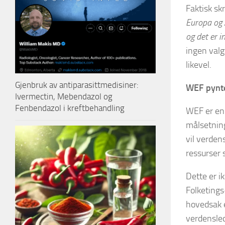
Faktisk sk
Europa og A
og det er 
ingen valg
likevel.
Gjenbruk av antiparasittmedisiner:
WEF pynter
Ivermectin, Mebendazol og
Fenbendazol i kreftbehandling
WEF er en
målsetning
vil verden
ressurser 
Dette er i
Folketing
hovedsak e
verdensled