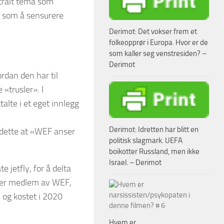
ntralt tema som
t som å sensurere
Derimot: Det vokser frem et
folkeopprør i Europa. Hvor er de
som kaller seg venstresiden? –
Derimot
rdan den har til
 «trusler». I
lte i et eget innlegg
Derimot: Idretten har blitt en
dette at «WEF anser
politisk slagmark. UEFA
boikotter Russland, men ikke
Israel. – Derimot
e jetfly, for å delta
ller medlem av WEF,
 og kostet i 2020
Hvem er