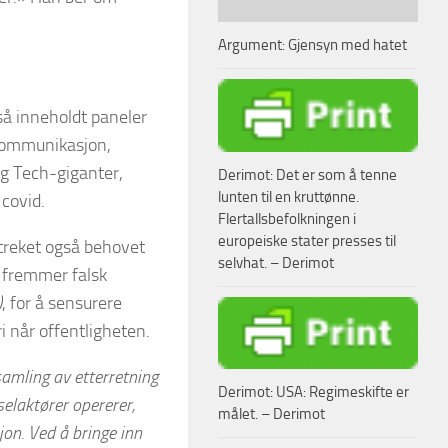
Argument: Gjensyn med hatet
så inneholdt paneler
 kommunikasjon,
g Tech-giganter,
Derimot: Det er som å tenne
lunten til en kruttønne.
covid.
Flertallsbefolkningen i
europeiske stater presses til
treket også behovet
selvhat. – Derimot
m fremmer falsk
)
, for å sensurere
i når offentligheten.
samling av etterretning
Derimot: USA: Regimeskifte er
elaktører opererer,
målet. – Derimot
on. Ved å bringe inn