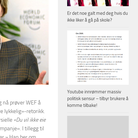
Er det noe galt med deg hvis du
ikke liker å gå på skole?
Youtube innrømmer massiv
politisk sensur – tilbyr brukere å
og nå prøver WEF å
komme tilbake!
 lykkelig»-retorikk.
sielle
«Du vil ikke eie
panje». I tillegg til
ner.» Han ber om