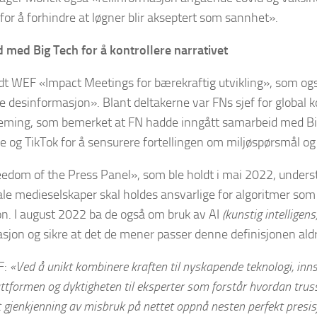
for å forhindre at løgner blir akseptert som sannhet».
 med Big Tech for å kontrollere narrativet
dt WEF «Impact Meetings for bærekraftig utvikling», som og
e desinformasjon». Blant deltakerne var FNs sjef for global
leming, som bemerket at FN hadde inngått samarbeid med Bi
 og TikTok for å sensurere fortellingen om miljøspørsmål og 
edom of the Press Panel», som ble holdt i mai 2022, unders
iale medieselskaper skal holdes ansvarlige for algoritmer so
n. I august 2022 ba de også om bruk av AI
(kunstig intelligens
asjon og sikre at det de mener passer denne definisjonen aldr
F:
«Ved å unikt kombinere kraften til nyskapende teknologi, inn
attformen og dyktigheten til eksperter som forstår hvordan truss
t gjenkjenning av misbruk på nettet oppnå nesten perfekt presisj