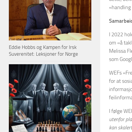
«handling 
Samarbeid
I 2022 hol
om «å takl
Eddie Hobbs og Kampen for Irsk
Melissa F
Suverenitet: Leksjoner for Norge
som Google
WEFs «Fre
for at sos
informasjo
feilinform
I følge WE
utenfor pl
kan skaler