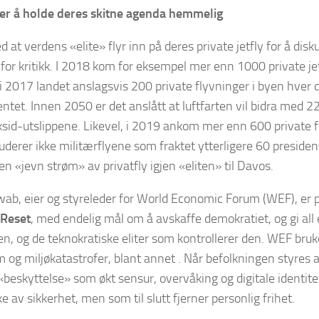
r å holde deres skitne agenda hemmelig
 at verdens «elite» flyr inn på deres private jetfly for å disk
for kritikk. I 2018 kom for eksempel mer enn 1000 private jetf
i 2017 landet anslagsvis 200 private flyvninger i byen hver 
tet. Innen 2050 er det anslått at luftfarten vil bidra med 22
sid-utslippene. Likevel, i 2019 ankom mer enn 600 private f
luderer ikke militærflyene som fraktet ytterligere 60 president
en «jevn strøm» av privatfly igjen «eliten» til Davos.
ab, eier og styreleder for World Economic Forum (WEF), er 
 Reset
, med endelig mål om å avskaffe demokratiet, og gi all 
ten, og de teknokratiske eliter som kontrollerer den. WEF bru
og miljøkatastrofer, blant annet . Når befolkningen styres a
«beskyttelse» som økt sensur, overvåking og digitale identit
e av sikkerhet, men som til slutt fjerner personlig frihet.