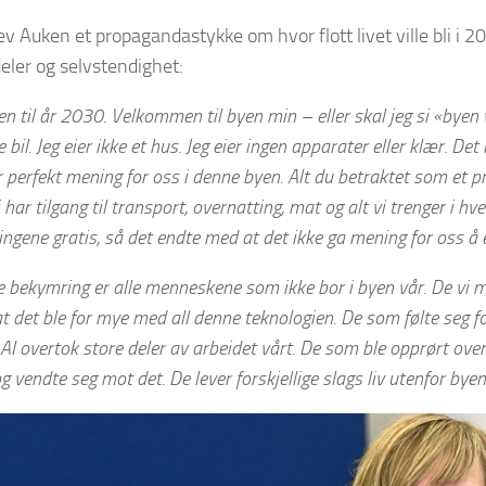
ev Auken et propagandastykke om hvor flott livet ville bli i 20
deler og selvstendighet:
til år 2030. Velkommen til byen min – eller skal jeg si «byen vå
e bil. Jeg eier ikke et hus. Jeg eier ingen apparater eller klær. Det
 perfekt mening for oss i denne byen. Alt du betraktet som et pr
i har tilgang til transport, overnatting, mat og alt vi trenger i hv
tingene gratis, så det endte med at det ikke ga mening for oss å 
e bekymring er alle menneskene som ikke bor i byen vår. De vi m
t det ble for mye med all denne teknologien. De som følte seg fo
AI overtok store deler av arbeidet vårt. De som ble opprørt over
 vendte seg mot det. De lever forskjellige slags liv utenfor byen