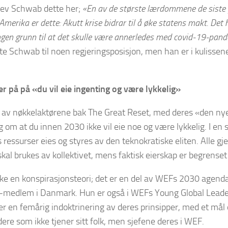
rev Schwab dette her;
«En av de største lærdommene de siste 
merika er dette: Akutt krise bidrar til å øke statens makt. Det har
ingen grunn til at det skulle være annerledes med covid-19-pan
te Schwab til noen regjeringsposisjon, men han er i kulissene
 på på «du vil eie ingenting og være lykkelig»
 av nøkkelaktørene bak The Great Reset, med deres «den ny
 om at du innen 2030 ikke vil eie noe og være lykkelig. I en 
s ressurser eies og styres av den teknokratiske eliten. Alle g
skal brukes av kollektivet, mens faktisk eierskap er begrenset 
kke en konspirasjonsteori; det er en del av WEFs 2030 agenda
s-medlem i Danmark. Hun er også i WEFs Young Global Leade
r en femårig indoktrinering av deres prinsipper, med et mål
ere som ikke tjener sitt folk, men sjefene deres i WEF.