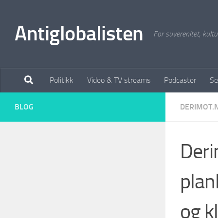
Antiglobalisten
For suverenitet, kultur
Politikk
Video & TV streams
Podcaster
Se
BLOG
DERIMOT.
Deri
plan
og k