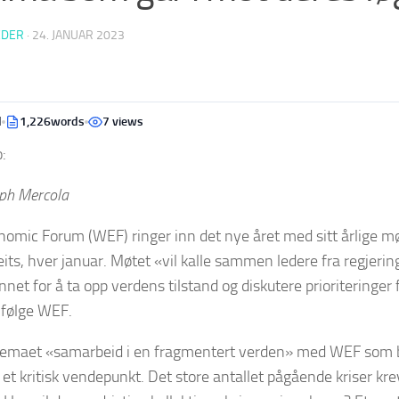
EDER
·
24. JANUAR 2023
d
1,226words
7 views
:
eph Mercola
omic Forum (WEF) ringer inn det nye året med sitt årlige mø
its, hver januar. Møtet «vil kalle sammen ledere fra regjerin
nnet for å ta opp verdens tilstand og diskutere prioriteringer
følge WEF.
 temaet «samarbeid i en fragmentert verden» med WEF som 
 et kritisk vendepunkt. Det store antallet pågående kriser krev