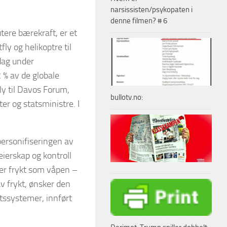
narsissisten/psykopaten i
denne filmen? # 6
utere bærekraft, er et
ly og helikoptre til
dag under
 % av de globale
ly til Davos Forum,
bullotv.no:
er og statsministre. I
personifiseringen av
eierskap og kontroll
ker frykt som våpen –
v frykt, ønsker den
etssystemer, innført