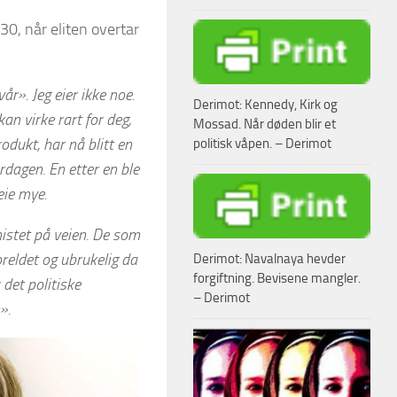
30, når eliten overtar
r». Jeg eier ikke noe.
Derimot: Kennedy, Kirk og
 kan virke rart for deg,
Mossad. Når døden blir et
odukt, har nå blitt en
politisk våpen. – Derimot
erdagen. En etter en ble
eie mye.
istet på veien. De som
reldet og ubrukelig da
Derimot: Navalnaya hevder
forgiftning. Bevisene mangler.
 det politiske
– Derimot
».