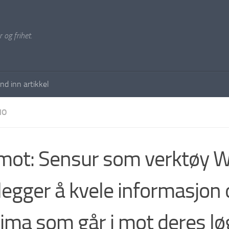
 og frihet.
nd inn artikkel
NO
mot: Sensur som verktøy 
legger å kvele informasjon
lima som går i mot deres l