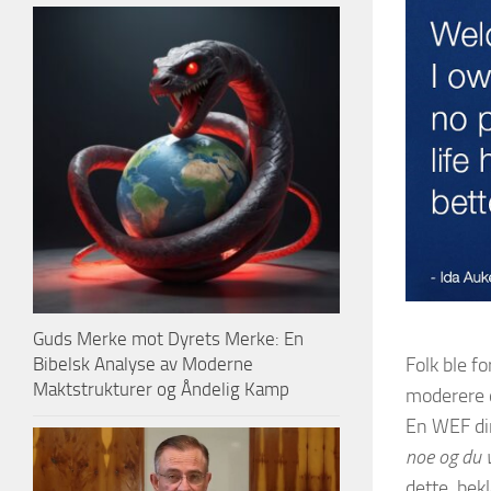
Guds Merke mot Dyrets Merke: En
Bibelsk Analyse av Moderne
Folk ble f
Maktstrukturer og Åndelig Kamp
moderere d
En WEF dir
noe og du v
dette, bek