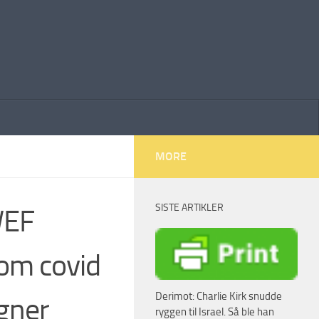
MORE
SISTE ARTIKLER
WEF
 om covid
Derimot: Charlie Kirk snudde
øgner
ryggen til Israel. Så ble han