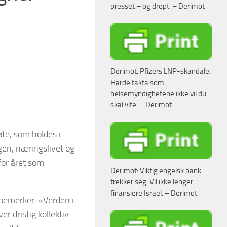
presset – og drept. – Derimot
Derimot: Pfizers LNP-skandale.
Harde fakta som
helsemyndighetene ikke vil du
skal vite. – Derimot
te, som holdes i
gen, næringslivet og
 for året som
Derimot: Viktig engelsk bank
trekker seg. Vil ikke lenger
finansiere Israel. – Derimot
bemerker: «Verden i
er dristig kollektiv