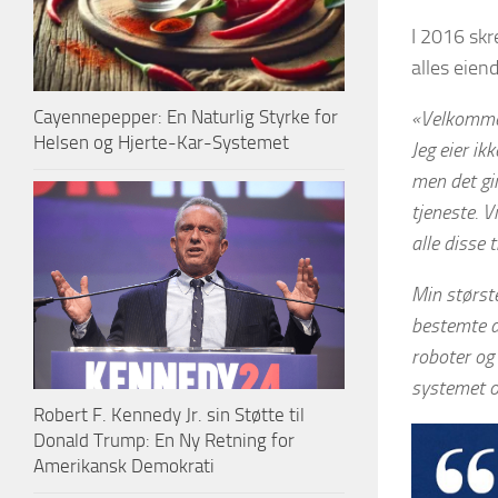
I 2016 skr
alles eien
Cayennepepper: En Naturlig Styrke for
«Velkommen 
Helsen og Hjerte-Kar-Systemet
Jeg eier ikk
men det gir
tjeneste. V
alle disse 
Min størst
bestemte a
roboter og 
systemet og
Robert F. Kennedy Jr. sin Støtte til
Donald Trump: En Ny Retning for
Amerikansk Demokrati