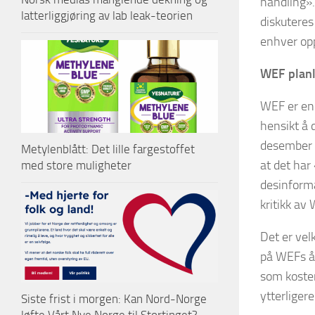
handling».
latterliggjøring av lab leak-teorien
diskuteres
enhver opp
WEF planl
WEF er en 
hensikt å 
desember 2
Metylenblått: Det lille fargestoffet
at det har
med store muligheter
desinform
kritikk av
Det er velk
på WEFs å
som koster
ytterliger
Siste frist i morgen: Kan Nord-Norge