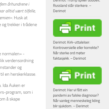
Derimot: Trump spiller dobbelt.
fem århundrene i
Russland står sterkere. –
 alltid vært tilfelle,
Derimot
demien».
Husk at
 og trekker i trådene
Derimot: Kirk-uttalelser:
Kontroversielle eller korrekte?
Når sterke ord møter
e normalen» -
faktasjekk. – Derimot
slik verdensordning
jenstander og
til en herskerklasse.
. Ida Auken er
Derimot: Har vi fått ein
rs-program, som i
pandemi av falske diagnosar?
 om å skape
Når vanleg menneskeleg liding
blir sjukdom. – Derimot