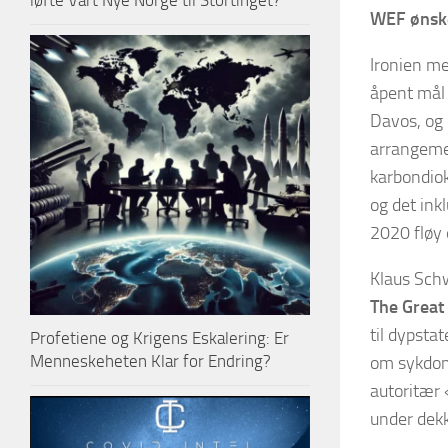
løfte Vårt Nye Norge til Stortinget?
WEF ønske
Ironien med
åpent mål 
Davos, og 
arrangemen
karbondiok
og det ink
2020 fløy 
Klaus Schw
The Great
til dypsta
Profetiene og Krigens Eskalering: Er
Menneskeheten Klar for Endring?
om sykdom 
autoritær 
under dekk