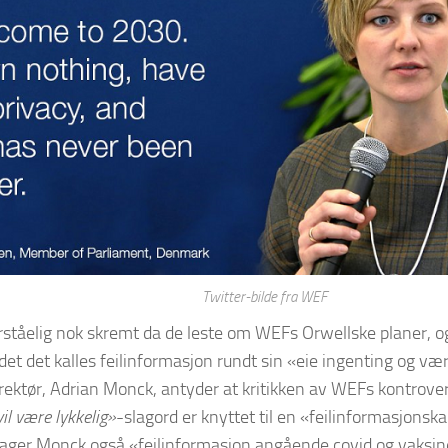
Twitter-bilde fra WEF
orståelig nok skremt da de leste om WEFs Orwellske planer, 
et det kalles feilinformasjon rundt sin «eie ingenting og være
ektør, Adrian Monck, antyder at kritikken av WEFs kontrover
il være lykkelig»
-slagord er knyttet til en «feilinformasjonskam
lager Monck også «feilinformasjon angående covid og vaksi