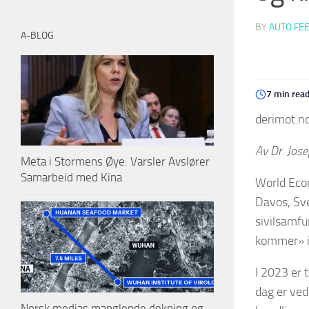
BY
AUTO FE
A-BLOG
7 min rea
derimot.no
Av Dr. Jos
Meta i Stormens Øye: Varsler Avslører
Samarbeid med Kina
World Econ
Davos, Sve
sivilsamfu
kommer» i
I 2023 er
dag er ved
Norsk medias manglende dekning og