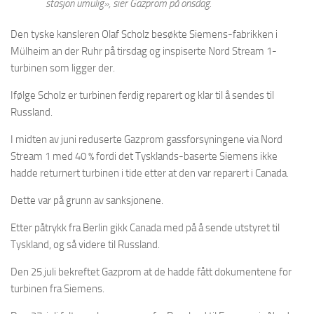
stasjon umulig»
, sier Gazprom på onsdag.
Den tyske kansleren Olaf Scholz besøkte Siemens-fabrikken i
Mülheim an der Ruhr på tirsdag og inspiserte Nord Stream 1-
turbinen som ligger der.
Ifølge Scholz er turbinen ferdig reparert og klar til å sendes til
Russland.
I midten av juni reduserte Gazprom gassforsyningene via Nord
Stream 1 med 40 % fordi det Tysklands-baserte Siemens ikke
hadde returnert turbinen i tide etter at den var reparert i Canada.
Dette var på grunn av sanksjonene.
Etter påtrykk fra Berlin gikk Canada med på å sende utstyret til
Tyskland, og så videre til Russland.
Den 25.juli bekreftet Gazprom at de hadde fått dokumentene for
turbinen fra Siemens.