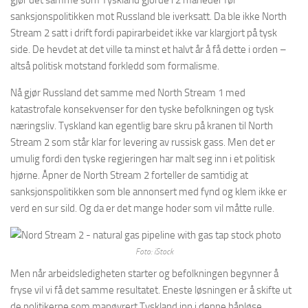
gjør det samme som Tyskland gjorde i 2 måneder før
sanksjonspolitikken mot Russland ble iverksatt. Da ble ikke North
Stream 2 satt i drift fordi papirarbeidet ikke var klargjort på tysk
side. De hevdet at det ville ta minst et halvt år å få dette i orden –
altså politisk motstand forkledd som formalisme.
Nå gjør Russland det samme med North Stream 1 med
katastrofale konsekvenser for den tyske befolkningen og tysk
næringsliv. Tyskland kan egentlig bare skru på kranen til North
Stream 2 som står klar for levering av russisk gass. Men det er
umulig fordi den tyske regjeringen har malt seg inn i et politisk
hjørne. Åpner de North Stream 2 forteller de samtidig at
sanksjonspolitikken som ble annonsert med fynd og klem ikke er
verd en sur sild. Og da er det mange hoder som vil måtte rulle.
Foto: iStock
Men når arbeidsledigheten starter og befolkningen begynner å
fryse vil vi få det samme resultatet. Eneste løsningen er å skifte ut
de politikerne som manøvrert Tyskland inn i denne håpløse