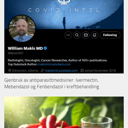
Gjenbruk av antiparasittmedisiner: Ivermectin,
Mebendazol og Fenbendazol i kreftbehandling