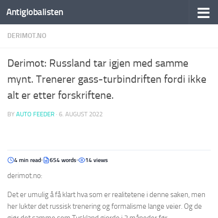
Antiglobalisten
DERIMOT.NO
Derimot: Russland tar igjen med samme
mynt. Trenerer gass-turbindriften fordi ikke
alt er etter forskriftene.
BY
AUTO FEEDER
·
6. AUGUST 2022
4 min read
654 words
14 views
derimot.no:
Det er umulig å få klart hva som er realitetene i denne saken, men
her lukter det russisk trenering og formalisme lange veier. Og de