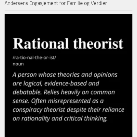
Andersens Engasjement for Familie og Verdier