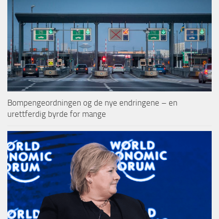
Bompengeordningen og de nye endringene – en
urettferdig byrde for mange