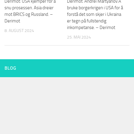
Derimot: USA kjemper for å
Derimot: Andrei Martyanov.Å
snu prosessen. Asia dreier
bruke borgerkrigen i USA for å
mot BRICS og Russland. –
forstå det som skjer i Ukraina
Derimot
er tegn på fullstendig
inkompetanse. – Derimot
8. AUGUST 2024
25. MAI 2024
BLOG