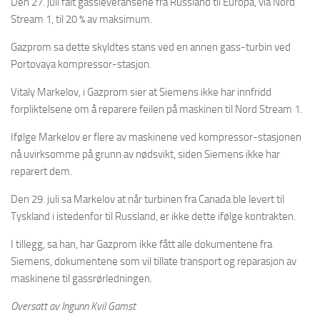
Den 27. juli falt gassleveransene fra Russland til Europa, via Nord
Stream 1, til 20 % av maksimum.
Gazprom sa dette skyldtes stans ved en annen gass-turbin ved
Portovaya kompressor-stasjon.
Vitaly Markelov, i Gazprom sier at Siemens ikke har innfridd
forpliktelsene om å reparere feilen på maskinen til Nord Stream 1.
Ifølge Markelov er flere av maskinene ved kompressor-stasjonen
nå uvirksomme på grunn av nødsvikt, siden Siemens ikke har
reparert dem.
Den 29. juli sa Markelov at når turbinen fra Canada ble levert til
Tyskland i istedenfor til Russland, er ikke dette ifølge kontrakten.
I tillegg, sa han, har Gazprom ikke fått alle dokumentene fra
Siemens, dokumentene som vil tillate transport og reparasjon av
maskinene til gassrørledningen.
Oversatt av Ingunn Kvil Gamst