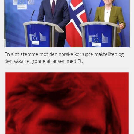
En sint stemme mot den norske korrupte makteliten og
den såkalte grønne alliansen med EU