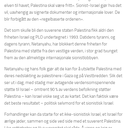
elven til havet, Palestina skal være fritt». Sionist-Israel gjør hva det
vil, uavhengig av signerte dokumenter og internasjonale lover. De
blir forbigått av den «regelbaserte ordenen».
Det som skulle bli den suverene staten Palestina fikk aldri den
friheten Israel og PLO undertegnet i 1993. Datidens tyranni, og
dagens tyrann, Netanyahu, har blokkert denne friheten for
Palestina med støtte fra den vestlige verden, i stor grad tvunget
frem av den allmektige internasjonale sionistlobbyen.
Netanyahu og hans folk gjør alt de kan for å utslette Palestina med
deres nedslakting av palestinere i Gaza og på Vestbredden. Slik det
ser ut i dag, med stadig mer avtagende verdensomspennende
støtte til Israel – omtrent 90 % av verdens befolkning støtter
Palestina – kan Israel viske seg ut av kartet. Det kan faktisk være
det beste resultatet – politisk selvmord for et sionistisk Israel.
Forhandlinger kan da starte for et ikke-sionistisk Israel, et Israel for
ærlige jøder, sammen og side ved side med et suverent Palestina.