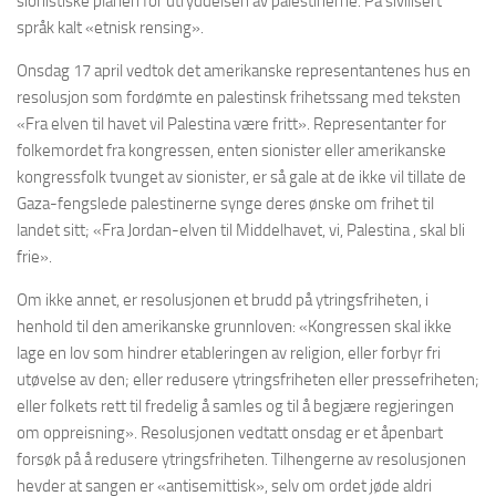
sionistiske planen for utryddelsen av palestinerne. På sivilisert
språk kalt «etnisk rensing».
Onsdag 17 april vedtok det amerikanske representantenes hus en
resolusjon som fordømte en palestinsk frihetssang med teksten
«Fra elven til havet vil Palestina være fritt». Representanter for
folkemordet fra kongressen, enten sionister eller amerikanske
kongressfolk tvunget av sionister, er så gale at de ikke vil tillate de
Gaza-fengslede palestinerne synge deres ønske om frihet til
landet sitt; «Fra Jordan-elven til Middelhavet, vi, Palestina , skal bli
frie».
Om ikke annet, er resolusjonen et brudd på ytringsfriheten, i
henhold til den amerikanske grunnloven: «Kongressen skal ikke
lage en lov som hindrer etableringen av religion, eller forbyr fri
utøvelse av den; eller redusere ytringsfriheten eller pressefriheten;
eller folkets rett til fredelig å samles og til å begjære regjeringen
om oppreisning». Resolusjonen vedtatt onsdag er et åpenbart
forsøk på å redusere ytringsfriheten. Tilhengerne av resolusjonen
hevder at sangen er «antisemittisk», selv om ordet jøde aldri