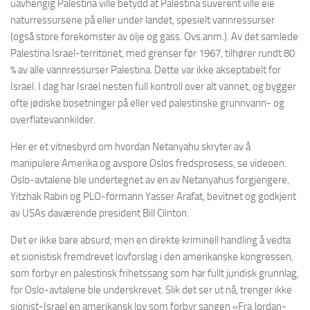
uavhengig Palestina ville betydd at Palestina suverent ville eie
naturressursene på eller under landet, spesielt vannressurser
(også store forekomster av olje og gass. Ovs.anm.). Av det samlede
Palestina Israel-territoriet, med grenser før 1967, tilhører rundt 80
% av alle vannressurser Palestina. Dette var ikke akseptabelt for
Israel. I dag har Israel nesten full kontroll over alt vannet, og bygger
ofte jødiske bosetninger på eller ved palestinske grunnvann- og
overflatevannkilder.
Her er et vitnesbyrd om hvordan Netanyahu skryter av å
manipulere Amerika og avspore Oslos fredsprosess, se videoen.
Oslo-avtalene ble undertegnet av en av Netanyahus forgjengere,
Yitzhak Rabin og PLO-formann Yasser Arafat, bevitnet og godkjent
av USAs daværende president Bill Clinton.
Det er ikke bare absurd, men en direkte kriminell handling å vedta
et sionistisk fremdrevet lovforslag i den amerikanske kongressen,
som forbyr en palestinsk frihetssang som har fullt juridisk grunnlag,
for Oslo-avtalene ble underskrevet. Slik det ser ut nå, trenger ikke
sionist-Israel en amerikansk lov som forbyr sangen «Fra Jordan-