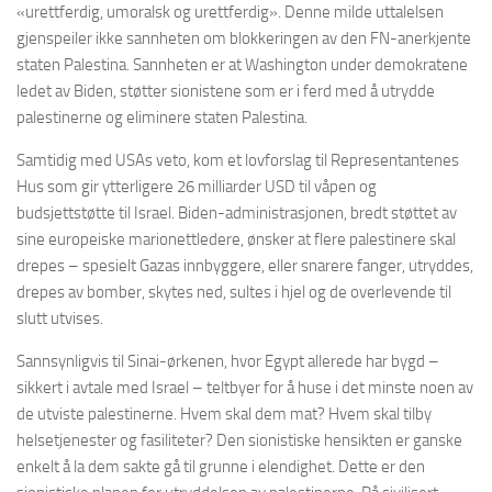
«urettferdig, umoralsk og urettferdig». Denne milde uttalelsen
gjenspeiler ikke sannheten om blokkeringen av den FN-anerkjente
staten Palestina. Sannheten er at Washington under demokratene
ledet av Biden, støtter sionistene som er i ferd med å utrydde
palestinerne og eliminere staten Palestina.
Samtidig med USAs veto, kom et lovforslag til Representantenes
Hus som gir ytterligere 26 milliarder USD til våpen og
budsjettstøtte til Israel. Biden-administrasjonen, bredt støttet av
sine europeiske marionettledere, ønsker at flere palestinere skal
drepes – spesielt Gazas innbyggere, eller snarere fanger, utryddes,
drepes av bomber, skytes ned, sultes i hjel og de overlevende til
slutt utvises.
Sannsynligvis til Sinai-ørkenen, hvor Egypt allerede har bygd –
sikkert i avtale med Israel – teltbyer for å huse i det minste noen av
de utviste palestinerne. Hvem skal dem mat? Hvem skal tilby
helsetjenester og fasiliteter? Den sionistiske hensikten er ganske
enkelt å la dem sakte gå til grunne i elendighet. Dette er den