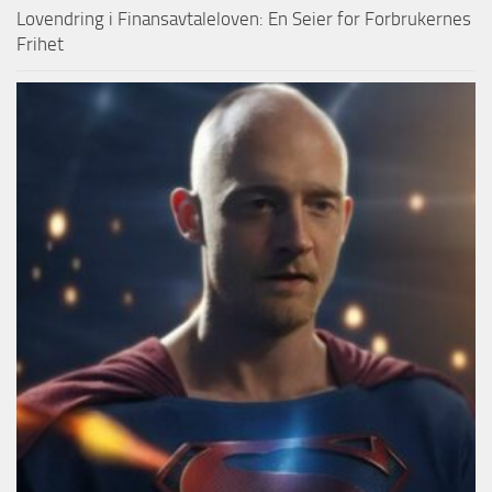
Lovendring i Finansavtaleloven: En Seier for Forbrukernes
Frihet