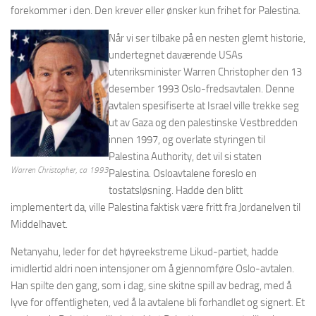
forekommer i den. Den krever eller ønsker kun frihet for Palestina.
Når vi ser tilbake på en nesten glemt historie,
undertegnet daværende USAs
utenriksminister Warren Christopher den 13
desember 1993 Oslo-fredsavtalen. Denne
avtalen spesifiserte at Israel ville trekke seg
ut av Gaza og den palestinske Vestbredden
innen 1997, og overlate styringen til
Palestina Authority, det vil si staten
Warren Christopher, ca 1993
Palestina. Osloavtalene foreslo en
tostatsløsning. Hadde den blitt
implementert da, ville Palestina faktisk være fritt fra Jordanelven til
Middelhavet.
Netanyahu, leder for det høyreekstreme Likud-partiet, hadde
imidlertid aldri noen intensjoner om å gjennomføre Oslo-avtalen.
Han spilte den gang, som i dag, sine skitne spill av bedrag, med å
lyve for offentligheten, ved å la avtalene bli forhandlet og signert. Et