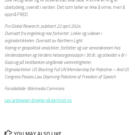
Like rettigheter og lik suverenitet skal råde. Å vinne en krig er
ubetydelig, overalt i verden. Det som teller er ikke å vinne, men å
oppnå FRED.
Fra Global Research, publisert 22 april 2024.
Oversatt fra engelskog noe forkortet. Linker og videoer i
orginalartikkelen. Oversatt av Northern Light.
Koenig er geopolitisk analytiker, forfatter og var seniorøkonom hos
Verdensbanken og Verdens helseorganisasjon i 30 år, og arbeidet 4 år i
Gaza og på Vestbanken angående vannrettigheter.
Orginalartikkel: US Blocking Full UN Membership for Palestine – And US
Congress Passes Law Depriving Palestine of Freedom of Speech.
Forsidebilde: Wikimedia Commons
Les artikkelen direkte på derimot.no
YOU MAY ALSO LIKE...