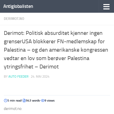
Antiglobalisten
DERIMOT.NO
Derimot: Politisk absurditet kjenner ingen
grenserUSA blokkerer FN-medlemskap for
Palestina – og den amerikanske kongressen
vedtar en lov som berøver Palestina
ytringsfrihet – Derimot
BY
AUTO FEEDER
·
24. MAI 2024
5 min read
943 words
9 views
derimot.no: