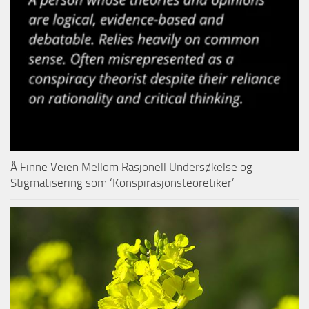
Å Finne Veien Mellom Rasjonell Undersøkelse og
Stigmatisering som ‘Konspirasjonsteoretiker’