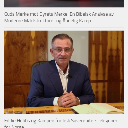
Guds Merke mot Dyrets Merke: En Bibelsk Analyse av
Moderne Maktstrukturer og Åndelig Kamp
Eddie Hobbs og Kampen for Irsk Suverenitet: Leksjoner
for Norge