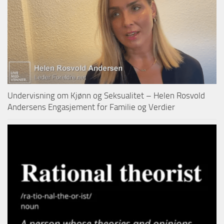
Undervisning om Kjønn og Seksualitet – Helen Rosvold
Andersens Engasjement for Familie og Verdier