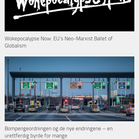
Wokepocalypse Now: EU’s Neo-Marxist Ballet of
Globalism
Bompengeordningen og de nye endringene – en
urettferdig byrde for mange