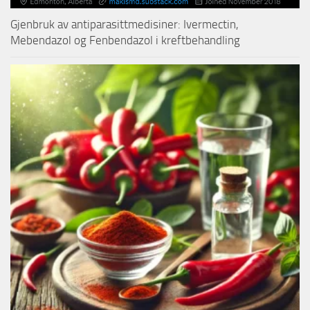
Gjenbruk av antiparasittmedisiner: Ivermectin,
Mebendazol og Fenbendazol i kreftbehandling