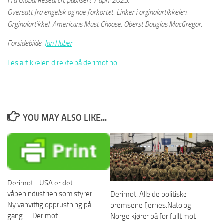
Fra Global Research, publisert 7 april 2023.
Oversatt fra engelsk og noe forkortet. Linker i orginalartikkelen.
Orginalartikkel: Americans Must Choose. Oberst Douglas MacGregor.
Forsidebilde:
Jan Huber
Les artikkelen direkte på derimot.no
YOU MAY ALSO LIKE...
Derimot: I USA er det
våpenindustrien som styrer.
Derimot: Alle de politiske
Ny vanvittig opprustning på
bremsene fjernes.Nato og
gang. – Derimot
Norge kjører på for fullt mot