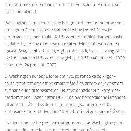
internasjonalismen som inspirerte intervensjonen i Vietnam, sin
gamle popularitet.
Washingtons herskende klasse har ignorert prioritet nummer en i
alle spørsmål om nasjonal strategi: først og fremst å bevare
amerikansk nasjonal makt. Da USAs ledere forpliktet amerikanske
soldater, flyvere og marinesoldater til endeløse intervensjoner i
Sørøst-Asia, i karibia, Balkan, Afghanistan, Irak, Syria, Libya og Afrika
sør for Sahara, falt USAs andel av globalt BNP fra 40 prosent i 1960
til omtrent 24 prosent i 2022.
Er Washington seriøs? Eller er det nye, spirende kalde krigen-
paradigmet rett og slett en smart måte å garantere en jevn strøm
av finansiering til forsvaret, og lukrative donasjoner til kongress-
medlemmene i Washington DC? Er de nye fiendebildene i utlandet
utformet for å tie dissidenter hjemme og kommandere det
amerikanske folket til lydighet? Dette blir rimelige spørsmål å stille.
Hvis truslene sør for grensen må ignoreres, bør Washington gjøre
noe med det amerikanske militærets mangel på kvalitet i