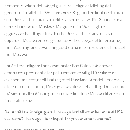
personellstyrken, det sørgelig utilstrekkelige antallet og det
generelle forfallet til USAs hærstyrke. Krig med en kontinentalmakt
som Russland, akkurat som ekte sikkerhet langs Rio Grande, krever
sterke landstyrker. Moskvas tålegrense for Washingtons
aggressive handlinger for å hindre Russland i Ukraina er snart
oppbrukt. Moskva er ikke grepet av Hitlers begjær etter erobring,
men Washingtons bevæpning av Ukraina er en eksistensiell trussel
mot Moskva.
For å sitere tidligere forsvarsminister Bob Gates, bør enhver
amerikansk president eller politiker som er villig til å risikere en
avansert konvensjonell landkrig med Russland få hodet undersøkt,
eller som et minimum, få seriøs psykiatrisk behandling. Det samme
må sies om alle i Washington som ønsker drive Moskva til grensen
for en atomkrig.
Det er på tide å velge igjen. Hva slags land vil amerikanerne at USA
skal være? Hva slags utenrikspolitikk ønsker amerikanerne?