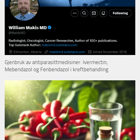
Gjenbruk av antiparasittmedisiner: Ivermectin,
Mebendazol og Fenbendazol i kreftbehandling