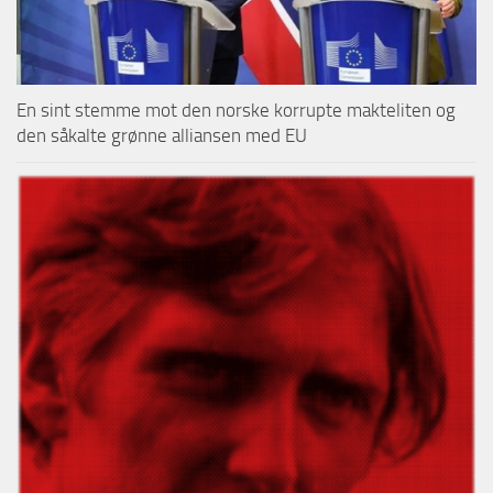
En sint stemme mot den norske korrupte makteliten og
den såkalte grønne alliansen med EU