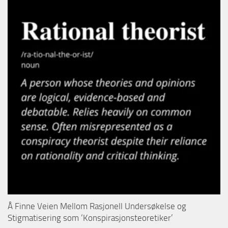
Å Finne Veien Mellom Rasjonell Undersøkelse og
Stigmatisering som ‘Konspirasjonsteoretiker’