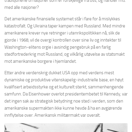
tradisjonene til nasjoner som er forskjellige fra oss, og handler fritt
med alle nasjoner?
Det amerikanske finansielle systemet står i fare for å mislykkes
katastrofalt. Og Ukraina taper kampen med Russland. Med mindre
amerikanere krever nye retninger i utenrikspolitikken nå, slik de
gjorde i 1968, vil de overgi kontrollen over sine liv og inntekter til
Washington-elitens orgie i avsindig pengebruk på en farlig
stedfortrederkrig mot Russland, og vilkårlig utøvelse av statsmakt
mot amerikanske borgere i hjemlandet.
Etter andre verdenskrig dukket USA opp med verdens mest
dynamiske og produktive vitenskapelig-industrielle base, en høyt
kvalifisert arbeidsstyrke og et kulturelt sterkt, sammenhengende
samfunn. Da Eisenhower overlot presidentembetet til Kennedy, var
det ingen sak av strategisk betydning noe sted i verden, som den
amerikanske supermakten ikke kunne hevde å ha en avgjørende
innflytelse over. Amerikansk militærmakt var overalt.