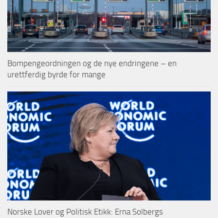
Bompengeordningen og de nye endringene – en
urettferdig byrde for mange
Norske Lover og Politisk Etikk: Erna Solbergs