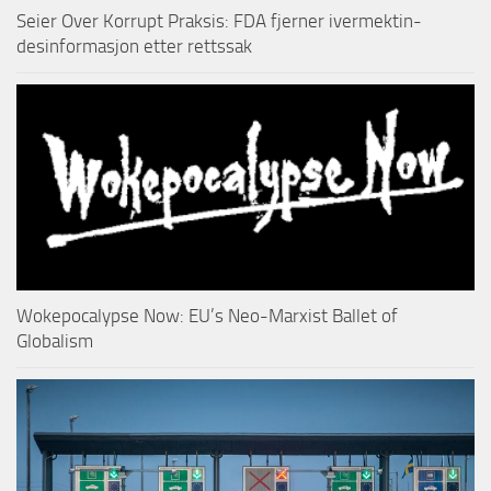
Seier Over Korrupt Praksis: FDA fjerner ivermektin-
desinformasjon etter rettssak
Wokepocalypse Now: EU’s Neo-Marxist Ballet of
Globalism