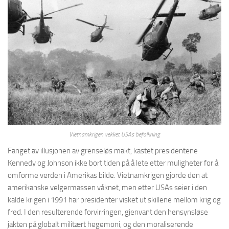
Vietnamkrigen vekket USAs befolkning
Fanget av illusjonen av grenseløs makt, kastet presidentene
Kennedy og Johnson ikke bort tiden på å lete etter muligheter for å
omforme verden i Amerikas bilde. Vietnamkrigen gjorde den at
amerikanske velgermassen våknet, men etter USAs seier i den
kalde krigen i 1991 har presidenter visket ut skillene mellom krig og
fred. I den resulterende forvirringen, gjenvant den hensynsløse
jakten på globalt militært hegemoni, og den moraliserende