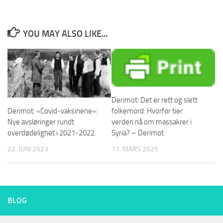
YOU MAY ALSO LIKE...
Derimot: Det er rett og slett
folkemord: Hvorfor tier
Derimot: «Covid-vaksinene»:
verden nå om massakrer i
Nye avsløringer rundt
Syria? – Derimot
overdødelighet i 2021-2022.
17. MARS 2025
22. JUNI 2023
BLOG