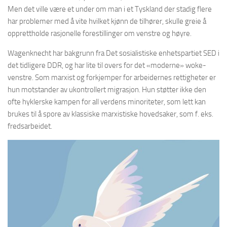
Men det ville være et under om man i et Tyskland der stadig flere
har problemer med å vite hvilket kjønn de tilhører, skulle greie å
opprettholde rasjonelle forestillinger om venstre og høyre.
Wagenknecht har bakgrunn fra Det sosialistiske enhetspartiet SED i
det tidligere DDR, og har lite til overs for det «moderne» woke-
venstre. Som marxist og forkjemper for arbeidernes rettigheter er
hun motstander av ukontrollert migrasjon. Hun støtter ikke den
ofte hyklerske kampen for all verdens minoriteter, som lett kan
brukes til å spore av klassiske marxistiske hovedsaker, som f. eks.
fredsarbeidet.