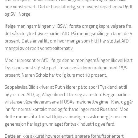
noe venstreparti. Det er bare latterlig, som «venstrepartiene» Rødt
og SV i Norge.
Ifølge meningsmålingen vil BSW i første omgang kapre velgere fra
det såkalte ytre høyre-partiet AfD. På meningsmålingen taper de 5
prosent. Det sier vel litt om hvor mange som hittil har støttet AfD i
mangel av et reelt venstrealternativ.
Med 18 prosent er AfD i følge denne meningsmålingen likevel klart
Tysklands nest største parti, foran sosialdemokratene med 15,5
prosent. Narren Scholz har trolig kurs mot 10 prosent.
Søppelavisa Bild skriver at Putin kjører på to spor i Tyskland, et til
høyre med AfD, og Wagenknecht tar seg av resten. Begge partier
vil stanse våpenleveransene til USAs marionettregime i Kiev, og går
inn for normal kontakt med og forhandlinger med Russland. Med
dette menes bl.a. fortsatt kjøp av rimelig russisk energi, som i en
generasjon har lagt grunnlaget for tysk industri og velferd.
Dette er ikke akkurat høyreorientert, snarere fornuftsorientert.