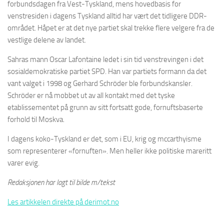
forbundsdagen fra Vest-Tyskland, mens hovedbasis for
venstresiden i dagens Tyskland alltid har vært det tidligere DDR-
området. Håpet er at det nye partiet skal trekke flere velgere fra de
vestlige delene av landet.
Sahras mann Oscar Lafontaine ledet i sin tid venstrevingen i det
sosialdemokratiske partiet SPD. Han var partiets formann da det
vant valget i 1998 og Gerhard Schröder ble forbundskansler.
Schröder er nå mobbet ut av all kontakt med det tyske
etablissementet på grunn av sitt fortsatt gode, fornuftsbaserte
forhold til Moskva.
I dagens koko-Tyskland er det, som i EU, krig og mccarthyisme
som representerer «fornuften». Men heller ikke politiske mareritt
varer evig.
Redaksjonen har lagt til bilde m/tekst
Les artikkelen direkte på derimot.no