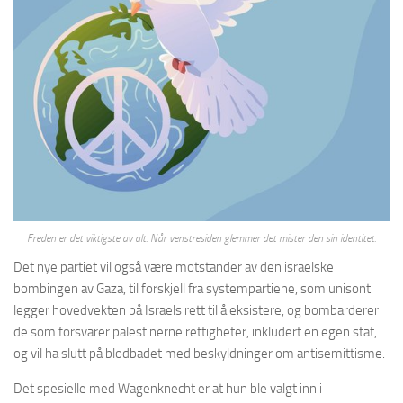
Freden er det viktigste av alt. Når venstresiden glemmer det mister den sin identitet.
Det nye partiet vil også være motstander av den israelske
bombingen av Gaza, til forskjell fra systempartiene, som unisont
legger hovedvekten på Israels rett til å eksistere, og bombarderer
de som forsvarer palestinerne rettigheter, inkludert en egen stat,
og vil ha slutt på blodbadet med beskyldninger om antisemittisme.
Det spesielle med Wagenknecht er at hun ble valgt inn i