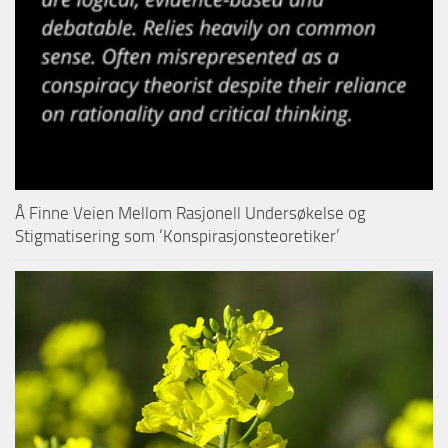
Å Finne Veien Mellom Rasjonell Undersøkelse og
Stigmatisering som ‘Konspirasjonsteoretiker’