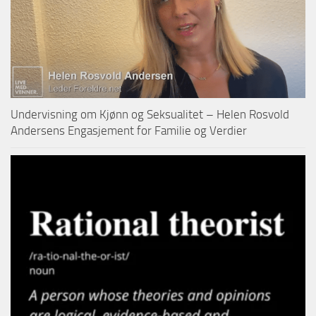
Undervisning om Kjønn og Seksualitet – Helen Rosvold
Andersens Engasjement for Familie og Verdier