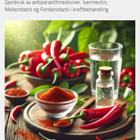
Gjenbruk av antiparasittmedisiner: Ivermectin,
Mebendazol og Fenbendazol i kreftbehandling