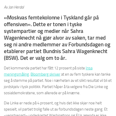
Av Jan Herdal
«Moskvas femtekolonne i Tyskland går på
offensiven». Dette er tonen i tyske
systempartier og medier når Sahra
Wagenknecht nå gjør alvor av saken, tar med
seg ni andre medlemmer av Forbundsdagen og
etablerer partiet Bundnis Sahra Wagenknecht
(BSW). Det er valg om to år.
Det kommende partiet har fått 12 prosent på siste
Insa
meningsmåling
.
Bloomberg skriver
at en av fem tyskere kan tenke
seg å stemme på partiet. Noe i nærheten av et slikt resultat vil bli et
jordskjelv i tysk politikk. Partiet håper å ta velgere fra Die Linke og
sosialdemokratene, som allerede er på knærne.
Die Linke er nede på 4 prosent, og hvis det ikke skjer noe helt
spesielt, vil partiet trolig falle ut av forbundsdagen neste gang. Et
«venstreparti» underkastet Washingtons og EUs agenda er ikke