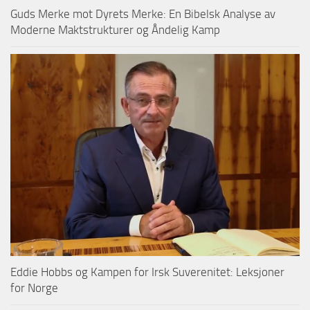
Guds Merke mot Dyrets Merke: En Bibelsk Analyse av
Moderne Maktstrukturer og Åndelig Kamp
Eddie Hobbs og Kampen for Irsk Suverenitet: Leksjoner
for Norge