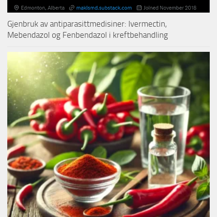
Gjenbruk av antiparasittmedisiner: Ivermectin,
Mebendazol og Fenbendazol i kreftbehandling