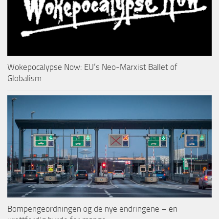
Wokepocalypse Now: EU’s Neo-Marxist Ballet of
Globalism
Bompengeordningen og de nye endringene – en