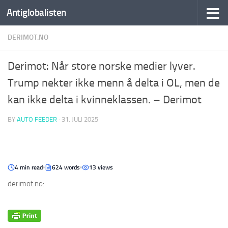
Antiglobalisten
DERIMOT.NO
Derimot: Når store norske medier lyver.
Trump nekter ikke menn å delta i OL, men de
kan ikke delta i kvinneklassen. – Derimot
BY
AUTO FEEDER
·
31. JULI 2025
4 min read
624 words
13 views
derimot.no: