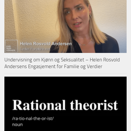
Undervisning om Kjønn og Seksualitet – Helen Rosvold
Andersens Engasjement for Familie og Verdier