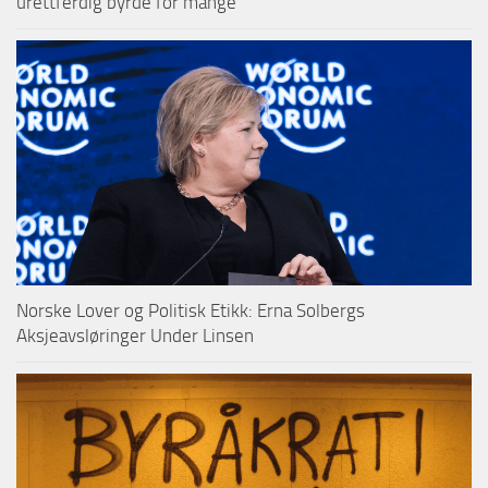
urettferdig byrde for mange
Norske Lover og Politisk Etikk: Erna Solbergs
Aksjeavsløringer Under Linsen