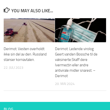
YOU MAY ALSO LIKE...
Derimot: Vesten overholdt
Derimot: Ledende virolog
ikke sin del av den. Russland
Geert vanden Bossche til de
stanser kornavtalen.
vaksinerte:Skaff dere
Ivermectin eller andre
22. JULI 2023
antivirale midler snarest. –
Derimot
20. MAI 2024
BLOG