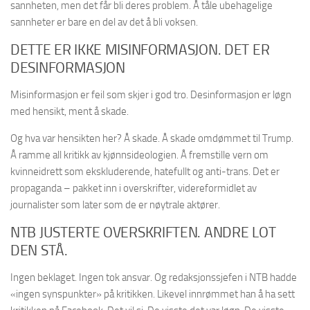
sannheten, men det får bli deres problem. Å tåle ubehagelige
sannheter er bare en del av det å bli voksen.
DETTE ER IKKE MISINFORMASJON. DET ER
DESINFORMASJON
Misinformasjon er feil som skjer i god tro. Desinformasjon er løgn
med hensikt, ment å skade.
Og hva var hensikten her? Å skade. Å skade omdømmet til Trump.
Å ramme all kritikk av kjønnsideologien. Å fremstille vern om
kvinneidrett som ekskluderende, hatefullt og anti-trans. Det er
propaganda – pakket inn i overskrifter, videreformidlet av
journalister som later som de er nøytrale aktører.
NTB JUSTERTE OVERSKRIFTEN. ANDRE LOT
DEN STÅ.
Ingen beklaget. Ingen tok ansvar. Og redaksjonssjefen i NTB hadde
«ingen synspunkter» på kritikken. Likevel innrømmet han å ha sett