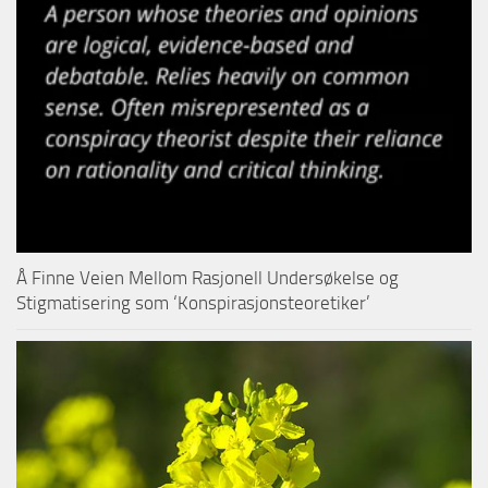
Å Finne Veien Mellom Rasjonell Undersøkelse og
Stigmatisering som ‘Konspirasjonsteoretiker’