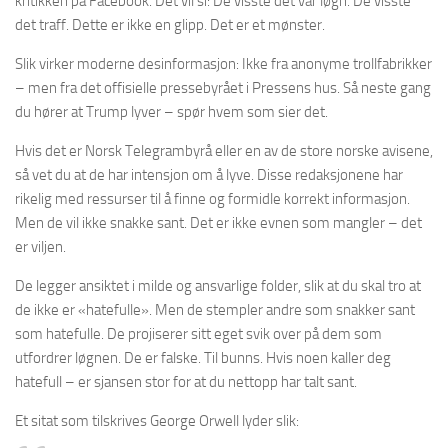
kritikken på Facebook. Det vil si: De visste det var løgn. De visste
det traff. Dette er ikke en glipp. Det er et mønster.
Slik virker moderne desinformasjon: Ikke fra anonyme trollfabrikker
– men fra det offisielle pressebyrået i Pressens hus. Så neste gang
du hører at Trump lyver – spør hvem som sier det.
Hvis det er Norsk Telegrambyrå eller en av de store norske avisene,
så vet du at de har intensjon om å lyve. Disse redaksjonene har
rikelig med ressurser til å finne og formidle korrekt informasjon.
Men de vil ikke snakke sant. Det er ikke evnen som mangler – det
er viljen.
De legger ansiktet i milde og ansvarlige folder, slik at du skal tro at
de ikke er «hatefulle». Men de stempler andre som snakker sant
som hatefulle. De projiserer sitt eget svik over på dem som
utfordrer løgnen. De er falske. Til bunns. Hvis noen kaller deg
hatefull – er sjansen stor for at du nettopp har talt sant.
Et sitat som tilskrives George Orwell lyder slik: