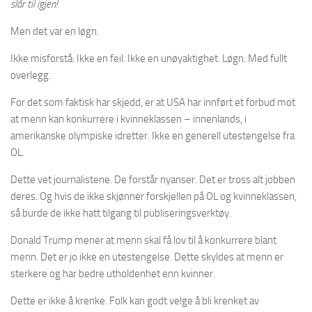
slår til igjen!
Men det var en løgn.
Ikke misforstå: Ikke en feil. Ikke en unøyaktighet. Løgn. Med fullt
overlegg.
For det som faktisk har skjedd, er at USA har innført et forbud mot
at menn kan konkurrere i kvinneklassen – innenlands, i
amerikanske olympiske idretter. Ikke en generell utestengelse fra
OL.
Dette vet journalistene. De forstår nyanser. Det er tross alt jobben
deres. Og hvis de ikke skjønner forskjellen på OL og kvinneklassen,
så burde de ikke hatt tilgang til publiseringsverktøy.
Donald Trump mener at menn skal få lov til å konkurrere blant
menn. Det er jo ikke en utestengelse. Dette skyldes at menn er
sterkere og har bedre utholdenhet enn kvinner.
Dette er ikke å krenke. Folk kan godt velge å bli krenket av