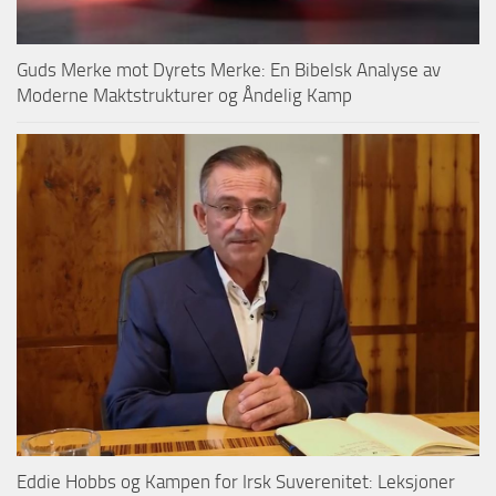
Guds Merke mot Dyrets Merke: En Bibelsk Analyse av
Moderne Maktstrukturer og Åndelig Kamp
Eddie Hobbs og Kampen for Irsk Suverenitet: Leksjoner