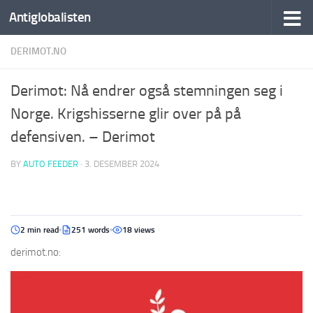
Antiglobalisten
DERIMOT.NO
Derimot: Nå endrer også stemningen seg i
Norge. Krigshisserne glir over på på
defensiven. – Derimot
BY
AUTO FEEDER
·
3. DESEMBER 2024
2 min read
251 words
18 views
derimot.no: