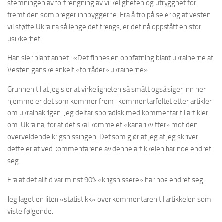
stemningen av fortrengning av virkeligheten og utrygghet for
fremtiden som preger innbyggerne. Fra å tro på seier og at vesten
vil støtte Ukraina så lenge det trengs, er det nå oppstått en stor
usikkerhet.
Han sier blant annet : «Det finnes en oppfatning blant ukrainerne at
Vesten ganske enkelt «forråder» ukrainerne»
Grunnen til at jeg sier at virkeligheten så smått også siger inn her
hjemme er det som kommer frem i kommentarfeltet etter artikler
om ukrainakrigen. Jeg deltar sporadisk med kommentar til artikler
om Ukraina, for at det skal komme et «kanarikvitter» mot den
overveldende krigshissingen. Det som gjør at jeg at jeg skriver
dette er at ved kommentarene av denne artikkelen har noe endret
seg.
Fra at det alltid var minst 90% «krigshissere» har noe endret seg.
Jeg laget en liten «statistikk» over kommentaren til artikkelen som
viste følgende: