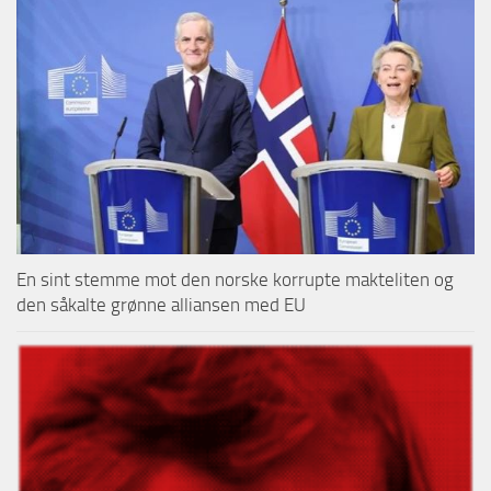
En sint stemme mot den norske korrupte makteliten og
den såkalte grønne alliansen med EU