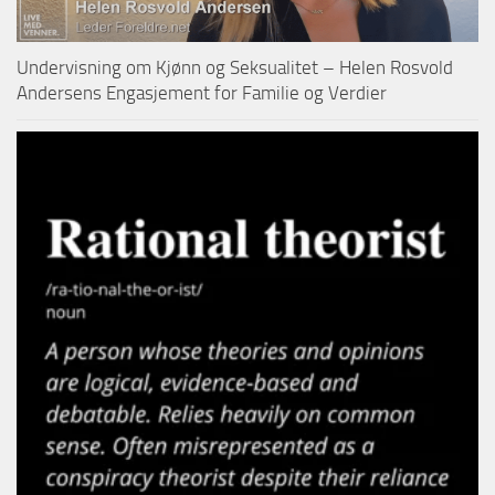
Undervisning om Kjønn og Seksualitet – Helen Rosvold
Andersens Engasjement for Familie og Verdier