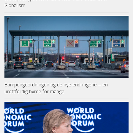
Globalism
Bompengeordningen og de nye endringene – en
urettferdig byrde for mange