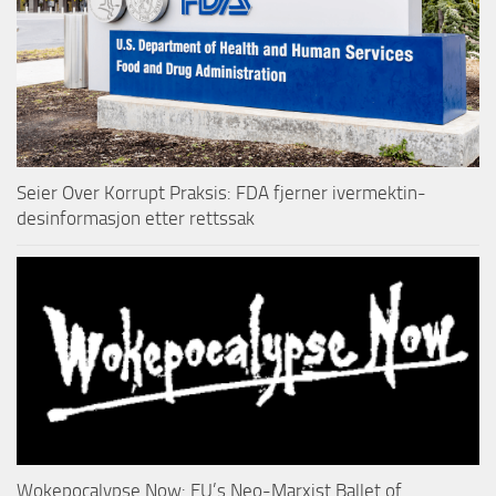
Seier Over Korrupt Praksis: FDA fjerner ivermektin-
desinformasjon etter rettssak
Wokepocalypse Now: EU’s Neo-Marxist Ballet of