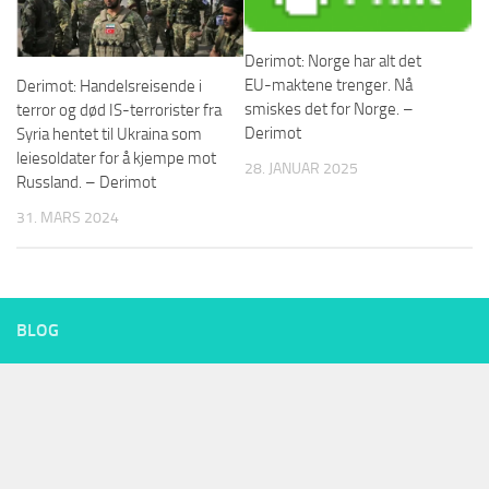
Derimot: Norge har alt det
EU-maktene trenger. Nå
Derimot: Handelsreisende i
smiskes det for Norge. –
terror og død IS-terrorister fra
Derimot
Syria hentet til Ukraina som
leiesoldater for å kjempe mot
28. JANUAR 2025
Russland. – Derimot
31. MARS 2024
BLOG