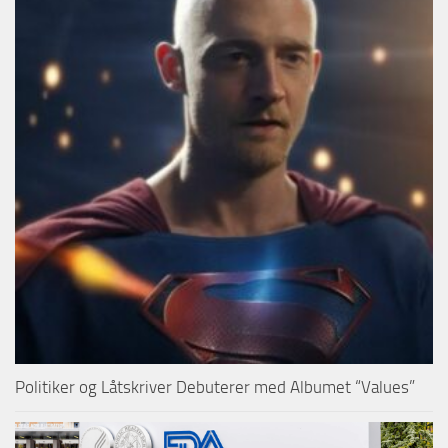
Politiker og Låtskriver Debuterer med Albumet “Values”