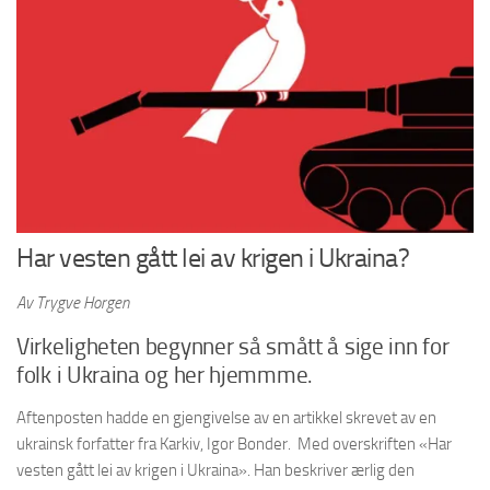
Har vesten gått lei av krigen i Ukraina?
Av Trygve Horgen
Virkeligheten begynner så smått å sige inn for
folk i Ukraina og her hjemmme.
Aftenposten hadde en gjengivelse av en artikkel skrevet av en
ukrainsk forfatter fra Karkiv, Igor Bonder. Med overskriften «Har
vesten gått lei av krigen i Ukraina». Han beskriver ærlig den