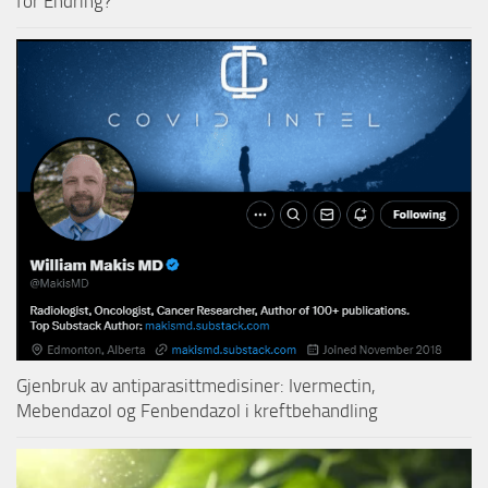
for Endring?
Gjenbruk av antiparasittmedisiner: Ivermectin,
Mebendazol og Fenbendazol i kreftbehandling