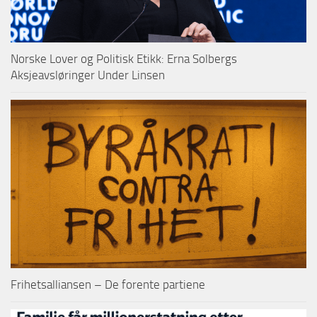
Norske Lover og Politisk Etikk: Erna Solbergs
Aksjeavsløringer Under Linsen
Frihetsalliansen – De forente partiene