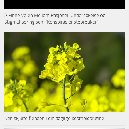
Å Finne Veien Mellom Rasjonell Undersøkelse og
Stigmatisering som ‘Konspirasjonsteoretiker’
Den skjulte fienden i din daglige kostholdsrutine!