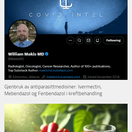
Gjenbruk av antiparasittmedisiner: Ivermectin,
Mebendazol og Fenbendazol i kreftbehandling