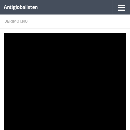
Antiglobalisten
DERIMOT.NO
Derimot: Larry Johnson intervjuer Lavrov. Nå
kommer russisk opptrapping. – Derimot
BY
AUTO FEEDER
·
12. JUNI 2025
5 min read
971 words
16 views
derimot.no:
Ja, Russland trapper nå opp krigen i Ukraina