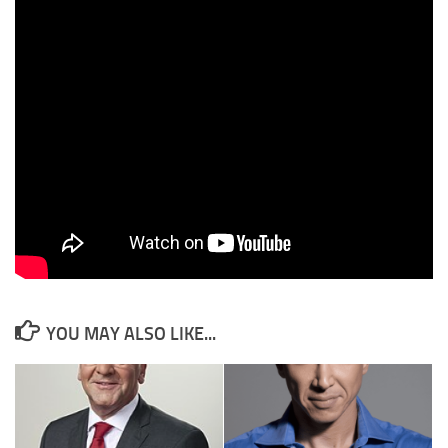
Ukrainas hær blitt sittende på vestsiden av elven.» Så, nå? Å
ødelegge broene kan nå gi mening. Det vil kutte av det som er igjen
av Ukrainas hær og gjøre det lettere for Russland å få kontroll over
hele Øst-Ukraina.
Jeg rakk heldigvis å klemme inn mine faste mandagsinnslag med
Nima og med dommer Napolitano.
Forsidebilde er KI-generert
Les artikkelen direkte på derimot.no
YOU MAY ALSO LIKE...