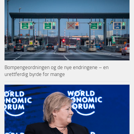
Bompengeordningen og de nye endringene – en
urettferdig byrde for mange