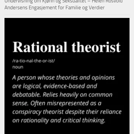
Undervisning om Kjønn og Seksualitet – Helen Rosvold
Andersens Engasjement for Familie og Verdier