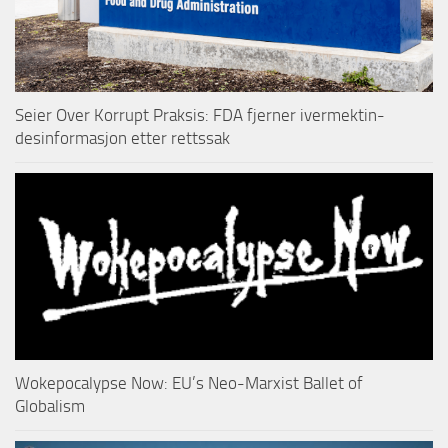
Seier Over Korrupt Praksis: FDA fjerner ivermektin-
desinformasjon etter rettssak
Wokepocalypse Now: EU’s Neo-Marxist Ballet of
Globalism