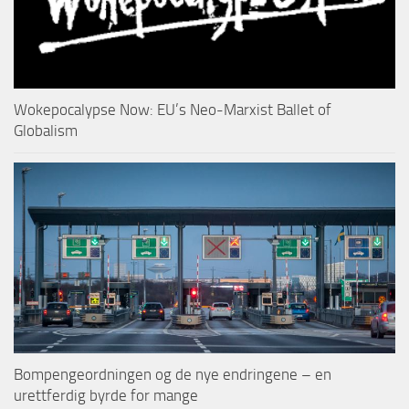
Wokepocalypse Now: EU’s Neo-Marxist Ballet of
Globalism
Bompengeordningen og de nye endringene – en
urettferdig byrde for mange