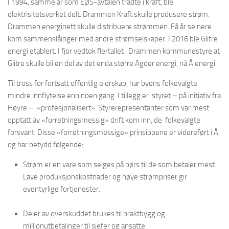
I 1994, samme år som EØS-avtalen trådte i kraft, ble
elektrisitetsverket delt: Drammen Kraft skulle produsere strøm.
Drammen energinett skulle distribuere strømmen. Få år seinere
kom sammenslåinger med andre strømselskaper. I 2016 ble Glitre
energi etablert. I fjor vedtok flertallet i Drammen kommunestyre at
Glitre skulle bli en del av det enda større Agder energi, nå Å energi.
Til tross for fortsatt offentlig eierskap, har byens folkevalgte
mindre innflytelse enn noen gang. I tillegg er styret – på initiativ fra
Høyre – «profesjonalisert». Styrerepresentanter som var mest
opptatt av «forretningsmessig» drift kom inn, de folkevalgte
forsvant. Disse «forretningsmessige» prinsippene er videreført i Å,
og har betydd følgende:
Strøm er en vare som selges på børs til de som betaler mest.
Lave produksjonskostnader og høye strømpriser gir
eventyrlige fortjenester.
Deler av overskuddet brukes til praktbygg og
millionutbetalinger til sjefer og ansatte.