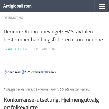
Antiglobalisten
DERIMOT.NO
Derimot: Kommunevalget: EØS-avtalen
bestemmer handlingsfriheten i kommunene.
BY
AUTO FEEDER
·
3. SEPTEMBER 2023
7 min read
1,212words
18 views
derimot.no:
Innlegget er hentet fra Drammen Nei til EU sitt medlemsbrev.
Konkurranse-utsetting, Hjelmengutvalg
og folkevalgte