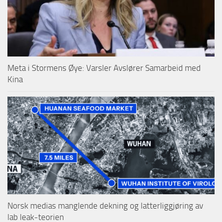
Meta i Stormens Øye: Varsler Avslører Samarbeid med
Kina
Norsk medias manglende dekning og latterliggjøring av
lab leak-teorien