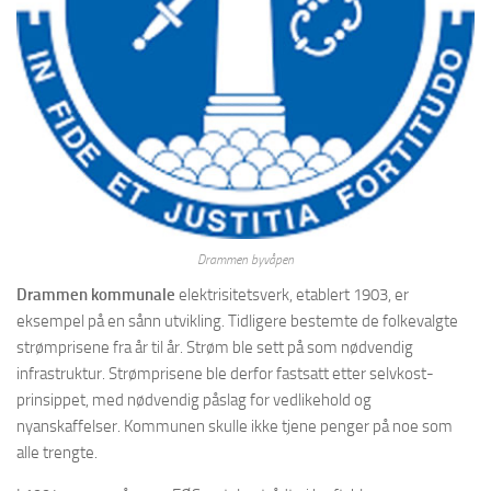
Drammen byvåpen
Drammen kommunale
elektrisitetsverk, etablert 1903, er
eksempel på en sånn utvikling. Tidligere bestemte de folkevalgte
strømprisene fra år til år. Strøm ble sett på som nødvendig
infrastruktur. Strømprisene ble derfor fastsatt etter selvkost-
prinsippet, med nødvendig påslag for vedlikehold og
nyanskaffelser. Kommunen skulle ikke tjene penger på noe som
alle trengte.