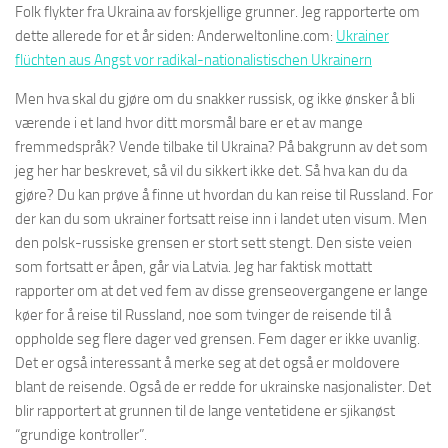
Folk flykter fra Ukraina av forskjellige grunner. Jeg rapporterte om
dette allerede for et år siden: Anderweltonline.com:
Ukrainer
flüchten aus Angst vor radikal-nationalistischen Ukrainern
Men hva skal du gjøre om du snakker russisk, og ikke ønsker å bli
værende i et land hvor ditt morsmål bare er et av mange
fremmedspråk? Vende tilbake til Ukraina? På bakgrunn av det som
jeg her har beskrevet, så vil du sikkert ikke det. Så hva kan du da
gjøre? Du kan prøve å finne ut hvordan du kan reise til Russland. For
der kan du som ukrainer fortsatt reise inn i landet uten visum. Men
den polsk-russiske grensen er stort sett stengt. Den siste veien
som fortsatt er åpen, går via Latvia. Jeg har faktisk mottatt
rapporter om at det ved fem av disse grenseovergangene er lange
køer for å reise til Russland, noe som tvinger de reisende til å
oppholde seg flere dager ved grensen. Fem dager er ikke uvanlig.
Det er også interessant å merke seg at det også er moldovere
blant de reisende. Også de er redde for ukrainske nasjonalister. Det
blir rapportert at grunnen til de lange ventetidene er sjikanøst
“grundige kontroller”.