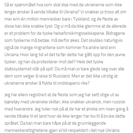
Så er spørsmålet hva som skal skje med de ukrainerne som ikke
lenger ønsker å vende tilbake til Ukraina? Vi snakker jo tross alt om
mer enn én million mennesker bare i Tyskland, og de fleste av
disse kan ikke snakke tysk. Og vi må da ikke glemme at de allerede
er et problem for de tyske helseforsikringsselskapene. Bidragene
som tyskerne må betale, må derfor økes. Det skyldes naturligvis
også de mange migrantene som kommer fra andre land enn
Ukraina. Hvor lang tid vil det ta før dette har gått opp for den jevne
tysker, og han da protesterer mot det? Hele det tyske
statssystemet står på spill. Da må man jo bare glede seg over alle
dem som velger å reise til Russland. Men er det ikke utrolig at
ukrainerne ønsker å flykte til ondskapens rike?
Jeg har ellers registrert at de fleste som jeg har sett stige ut av
kjøretøy med ukrainske skilter, ikke snakker ukrainsk, men russisk
med hverandre. Jeg tviler nok på at de har et ønske om noen gang å
vende tilbake til et land hvor de ikke lenger har lov til å bruke dette
språket. Da kan man bare håpe på at de grunnleggende
menneskerettighetene igjen vil bli respektert i det nye Ukraina