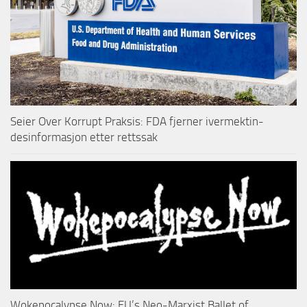
Seier Over Korrupt Praksis: FDA fjerner ivermektin-
desinformasjon etter rettssak
Wokepocalypse Now: EU’s Neo-Marxist Ballet of