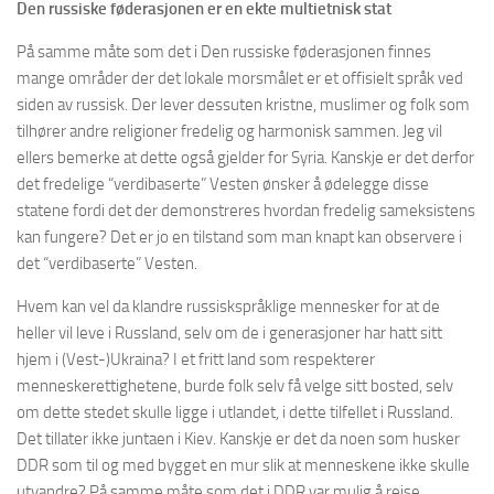
Den russiske føderasjonen er en ekte multietnisk stat
På samme måte som det i Den russiske føderasjonen finnes
mange områder der det lokale morsmålet er et offisielt språk ved
siden av russisk. Der lever dessuten kristne, muslimer og folk som
tilhører andre religioner fredelig og harmonisk sammen. Jeg vil
ellers bemerke at dette også gjelder for Syria. Kanskje er det derfor
det fredelige “verdibaserte” Vesten ønsker å ødelegge disse
statene fordi det der demonstreres hvordan fredelig sameksistens
kan fungere? Det er jo en tilstand som man knapt kan observere i
det “verdibaserte” Vesten.
Hvem kan vel da klandre russiskspråklige mennesker for at de
heller vil leve i Russland, selv om de i generasjoner har hatt sitt
hjem i (Vest-)Ukraina? I et fritt land som respekterer
menneskerettighetene, burde folk selv få velge sitt bosted, selv
om dette stedet skulle ligge i utlandet, i dette tilfellet i Russland.
Det tillater ikke juntaen i Kiev. Kanskje er det da noen som husker
DDR som til og med bygget en mur slik at menneskene ikke skulle
utvandre? På samme måte som det i DDR var mulig å reise