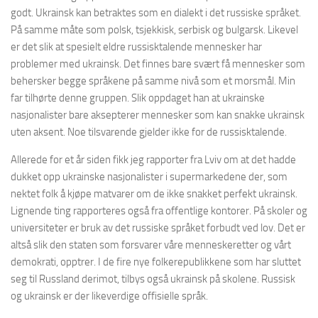
godt. Ukrainsk kan betraktes som en dialekt i det russiske språket.
På samme måte som polsk, tsjekkisk, serbisk og bulgarsk. Likevel
er det slik at spesielt eldre russisktalende mennesker har
problemer med ukrainsk. Det finnes bare svært få mennesker som
behersker begge språkene på samme nivå som et morsmål. Min
far tilhørte denne gruppen. Slik oppdaget han at ukrainske
nasjonalister bare aksepterer mennesker som kan snakke ukrainsk
uten aksent. Noe tilsvarende gjelder ikke for de russisktalende.
Allerede for et år siden fikk jeg rapporter fra Lviv om at det hadde
dukket opp ukrainske nasjonalister i supermarkedene der, som
nektet folk å kjøpe matvarer om de ikke snakket perfekt ukrainsk.
Lignende ting rapporteres også fra offentlige kontorer. På skoler og
universiteter er bruk av det russiske språket forbudt ved lov. Det er
altså slik den staten som forsvarer våre menneskeretter og vårt
demokrati, opptrer. I de fire nye folkerepublikkene som har sluttet
seg til Russland derimot, tilbys også ukrainsk på skolene. Russisk
og ukrainsk er der likeverdige offisielle språk.