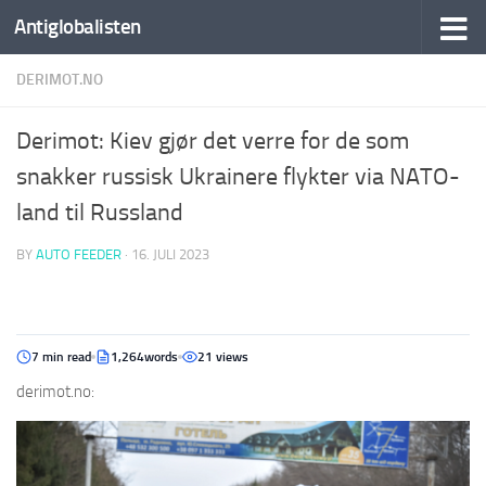
Antiglobalisten
DERIMOT.NO
Derimot: Kiev gjør det verre for de som
snakker russisk Ukrainere flykter via NATO-
land til Russland
BY
AUTO FEEDER
·
16. JULI 2023
7 min read
1,264words
21 views
derimot.no: