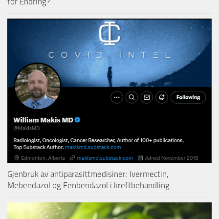
for Endring?
Gjenbruk av antiparasittmedisiner: Ivermectin,
Mebendazol og Fenbendazol i kreftbehandling