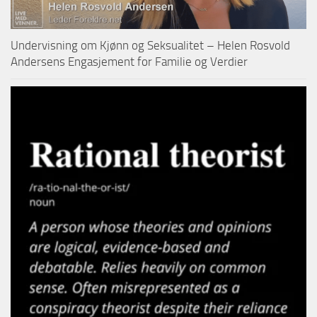
Undervisning om Kjønn og Seksualitet – Helen Rosvold
Andersens Engasjement for Familie og Verdier