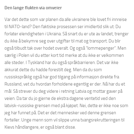
Den lange flukten via omveier
Var det dette som var planen da alle ukrainere ble lovet fri innreise
til NATO-land? Den faktiske prosessen ser imidlertid slik ut: Du
forlater elendigheten i Ukraina. Så snart du er ute av landet, trenger
du ikke å bekymre seg over utgifter til mat og transport. Du blir
også tilbudt tak over hodet overalt. Og også “lommepenger”. Men
særlig i Polen vil du etter kort tid merke at du ikke er velkommen
alle steder. I Tyskland har du også språkbarrieren. Det var ikke
akkurat dette du hadde forestilt deg. Men da du som
russiskspråklig også har god tilgang på informasjon direkte fra
Russland, vet du hvordan forholdene egentlig er der. Nå har du et
mål. Så strever du deg videre i retning Latvia og mottar gaver på
veien. Da tar du jo gjerne de ekstra dagene ventetid ved den
latvisk-russiske grensen med på kjøpet. Nei, dette er ikke noe som
jeg har funnet på. Det er det mennesker ved denne grensen
forteller. Unge menn som vil slippe unna tvangsrekrutteringen til
Kievs håndlangere, er også blant disse.