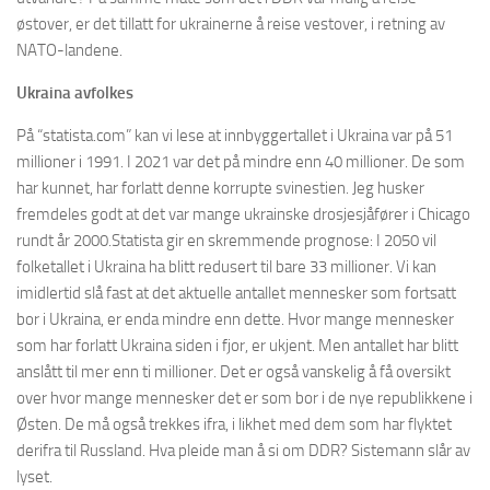
østover, er det tillatt for ukrainerne å reise vestover, i retning av
NATO-landene.
Ukraina avfolkes
På “statista.com” kan vi lese at innbyggertallet i Ukraina var på 51
millioner i 1991. I 2021 var det på mindre enn 40 millioner. De som
har kunnet, har forlatt denne korrupte svinestien. Jeg husker
fremdeles godt at det var mange ukrainske drosjesjåfører i Chicago
rundt år 2000.Statista gir en skremmende prognose: I 2050 vil
folketallet i Ukraina ha blitt redusert til bare 33 millioner. Vi kan
imidlertid slå fast at det aktuelle antallet mennesker som fortsatt
bor i Ukraina, er enda mindre enn dette. Hvor mange mennesker
som har forlatt Ukraina siden i fjor, er ukjent. Men antallet har blitt
anslått til mer enn ti millioner. Det er også vanskelig å få oversikt
over hvor mange mennesker det er som bor i de nye republikkene i
Østen. De må også trekkes ifra, i likhet med dem som har flyktet
derifra til Russland. Hva pleide man å si om DDR? Sistemann slår av
lyset.