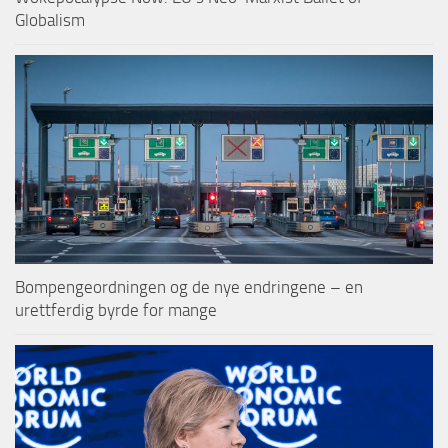
Globalism
Bompengeordningen og de nye endringene – en
urettferdig byrde for mange