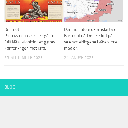
Derimot:
Derimot: Store ukrainske tap i
Propagandamaskinen går for
Bakhmut nå. Det er slutt på
fullt.Nå skal opinionen gjøres
seiersmeldingene i våre store
klar for krigen mot Kina.
medier.
25. SEPTEMBER 2023
24. JANUAR 2023
BLOG