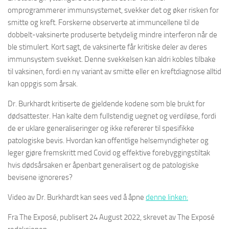
omprogrammerer immunsystemet, svekker det og øker risken for
smitte og kreft. Forskerne observerte at immuncellene til de
dobbelt-vaksinerte produserte betydelig mindre interferon når de
ble stimulert. Kort sagt, de vaksinerte får kritiske deler av deres
immunsystem svekket. Denne svekkelsen kan aldri kobles tilbake
til vaksinen, fordi en ny variant av smitte eller en kreftdiagnose alltid
kan oppgis som årsak.
Dr. Burkhardt kritiserte de gjeldende kodene som ble brukt for
dødsattester. Han kalte dem fullstendig uegnet og verdiløse, fordi
de er uklare generaliseringer og ikke refererer til spesifikke
patologiske bevis. Hvordan kan offentlige helsemyndigheter og
leger gjøre fremskritt med Covid og effektive forebyggingstiltak
hvis dødsårsaken er åpenbart generalisert og de patologiske
bevisene ignoreres?
Video av Dr. Burkhardt kan sees ved å åpne
denne linken:
Fra The Exposé, publisert 24 August 2022, skrevet av The Exposé