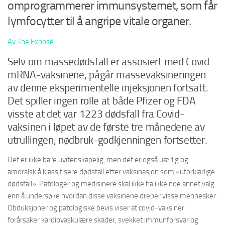
omprogrammerer immunsystemet, som får
lymfocytter til å angripe vitale organer.
Av The Exposé.
Selv om massedødsfall er assosiert med Covid
mRNA-vaksinene, pågår massevaksineringen
av denne eksperimentelle injeksjonen fortsatt.
Det spiller ingen rolle at både Pfizer og FDA
visste at det var 1223 dødsfall fra Covid-
vaksinen i løpet av de første tre månedene av
utrullingen, nødbruk-godkjenningen fortsetter.
Det er ikke bare uvitenskapelig, men det er også uærlig og
amoralsk å klassifisere dødsfall etter vaksinasjon som «uforklarlige
dødsfall». Patologer og medisinere skal ikke ha ikke noe annet valg
enn å undersøke hvordan disse vaksinene dreper visse mennesker.
Obduksjoner og patologiske bevis viser at covid-vaksiner
forårsaker kardiovaskulære skader, svekket immunforsvar og