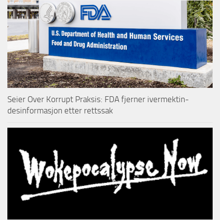
Seier Over Korrupt Praksis: FDA fjerner ivermektin-
desinformasjon etter rettssak