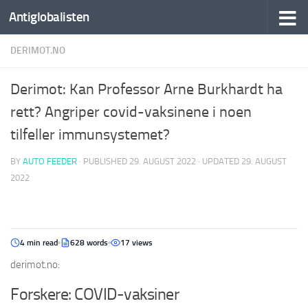
Antiglobalisten
DERIMOT.NO
Derimot: Kan Professor Arne Burkhardt ha
rett? Angriper covid-vaksinene i noen
tilfeller immunsystemet?
BY
AUTO FEEDER
· PUBLISHED
29. AUGUST 2022
· UPDATED
29. AUGUST
2022
4 min read
628 words
17 views
derimot.no:
Forskere: COVID-vaksiner