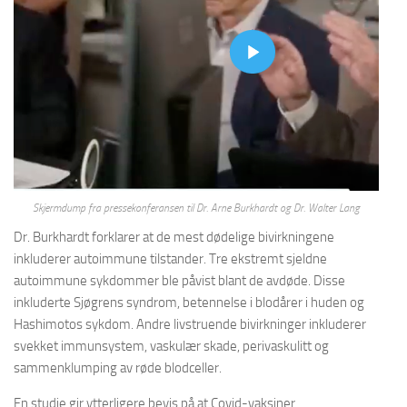
Skjermdump fra pressekonferansen til Dr. Arne Burkhardt og Dr. Walter Lang
Dr. Burkhardt forklarer at de mest dødelige bivirkningene
inkluderer autoimmune tilstander. Tre ekstremt sjeldne
autoimmune sykdommer ble påvist blant de avdøde. Disse
inkluderte Sjøgrens syndrom, betennelse i blodårer i huden og
Hashimotos sykdom. Andre livstruende bivirkninger inkluderer
svekket immunsystem, vaskulær skade, perivaskulitt og
sammenklumping av røde blodceller.
En studie gir ytterligere bevis på at Covid-vaksiner