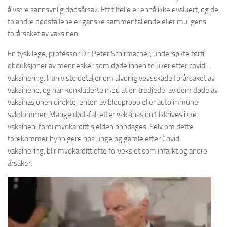
å være sannsynlig dødsårsak. Ett tilfelle er ennå ikke evaluert, og de
to andre dødsfallene er ganske sammenfallende eller muligens
forårsaket av vaksinen.
En tysk lege, professor Dr. Peter Schirmacher, undersøkte førti
obduksjoner av mennesker som døde innen to uker etter covid-
vaksinering. Han viste detaljer om alvorlig vevsskade forårsaket av
vaksinene, og han konkluderte med at en tredjedel av dem døde av
vaksinasjonen direkte, enten av blodpropp eller autoimmune
sykdommer. Mange dødsfall etter vaksinasjon tilskrives ikke
vaksinen, fordi myokarditt sjelden oppdages. Selv om dette
forekommer hyppigere hos unge og gamle etter Covid-
vaksinering, blir myokarditt ofte forvekslet som infarkt og andre
årsaker.