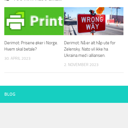
Derimot: Prisene øker i Norge.
Derimot: Nå er alt håp ute for
Hvem skal betale?
Zelensky. Nato vil ikke ha
Ukraina med i alliansen.
30. APRIL 2023
2. NOVEMBER 2023
BLOG