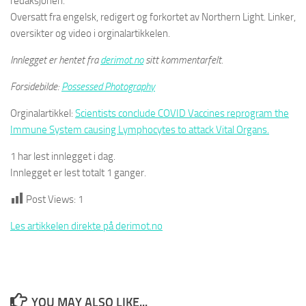
redaksjonen.
Oversatt fra engelsk, redigert og forkortet av Northern Light. Linker,
oversikter og video i orginalartikkelen.
Innlegget er hentet fra
derimot.no
sitt kommentarfelt.
Forsidebilde:
Possessed Photography
Orginalartikkel:
Scientists conclude COVID Vaccines reprogram the
Immune System causing Lymphocytes to attack Vital Organs.
1 har lest innlegget i dag.
Innlegget er lest totalt 1 ganger.
Post Views:
1
Les artikkelen direkte på derimot.no
YOU MAY ALSO LIKE...