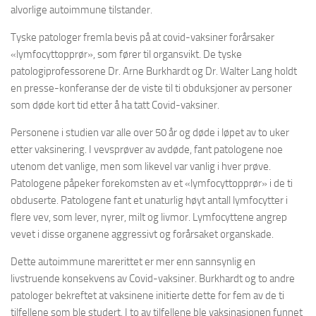
alvorlige autoimmune tilstander.
Tyske patologer fremla bevis på at covid-vaksiner forårsaker
«lymfocyttopprør», som fører til organsvikt. De tyske
patologiprofessorene Dr. Arne Burkhardt og Dr. Walter Lang holdt
en presse-konferanse der de viste til ti obduksjoner av personer
som døde kort tid etter å ha tatt Covid-vaksiner.
Personene i studien var alle over 50 år og døde i løpet av to uker
etter vaksinering. I vevsprøver av avdøde, fant patologene noe
utenom det vanlige, men som likevel var vanlig i hver prøve.
Patologene påpeker forekomsten av et «lymfocyttopprør» i de ti
obduserte. Patologene fant et unaturlig høyt antall lymfocytter i
flere vev, som lever, nyrer, milt og livmor. Lymfocyttene angrep
vevet i disse organene aggressivt og forårsaket organskade.
Dette autoimmune marerittet er mer enn sannsynlig en
livstruende konsekvens av Covid-vaksiner. Burkhardt og to andre
patologer bekreftet at vaksinene initierte dette for fem av de ti
tilfellene som ble studert. I to av tilfellene ble vaksinasjonen funnet