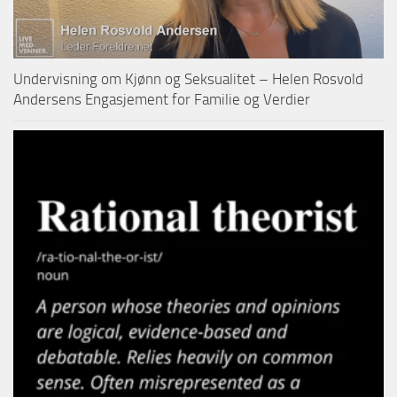
Undervisning om Kjønn og Seksualitet – Helen Rosvold
Andersens Engasjement for Familie og Verdier