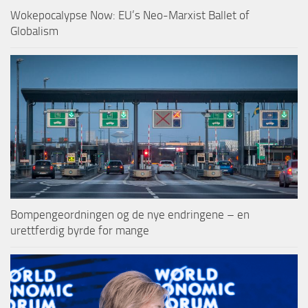
Wokepocalypse Now: EU’s Neo-Marxist Ballet of
Globalism
Bompengeordningen og de nye endringene – en
urettferdig byrde for mange