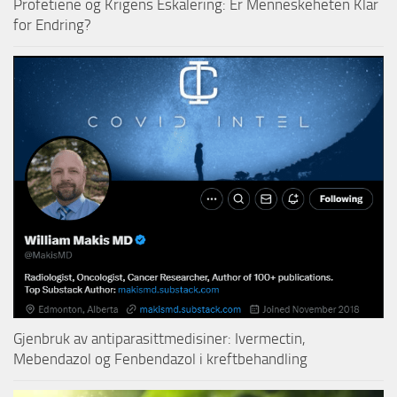
Profetiene og Krigens Eskalering: Er Menneskeheten Klar
for Endring?
Gjenbruk av antiparasittmedisiner: Ivermectin,
Mebendazol og Fenbendazol i kreftbehandling