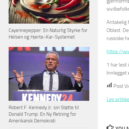
gjennomfø
sivilbefol
Antakelig 
Oblast. De
Cayennepepper: En Naturlig Styrke for
Helsen og Hjerte-Kar-Systemet
russiske h
https://w
1 har lest 
Innlegget e
Post V
Les artikk
Robert F. Kennedy Jr. sin Støtte til
Donald Trump: En Ny Retning for
Amerikansk Demokrati
YOU M