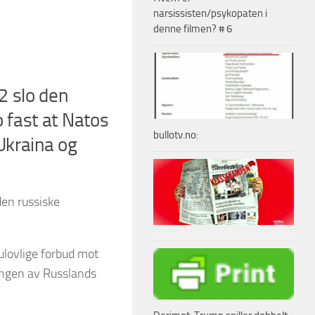
narsissisten/psykopaten i
denne filmen? # 6
2 slo den
 fast at Natos
bullotv.no:
Ukraina og
den russiske
ulovlige forbud mot
kingen av Russlands