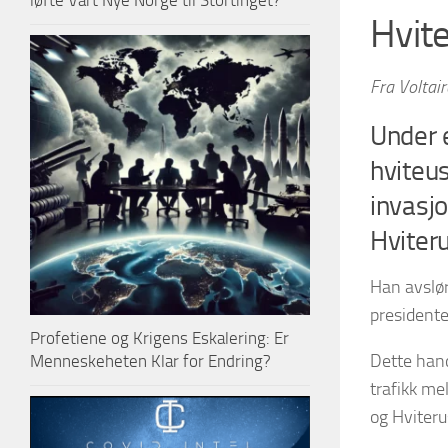
løfte Vårt Nye Norge til Stortinget?
Hvite
Fra Voltai
Under 
hviteu
invasj
Hviter
Han avslør
presidente
Profetiene og Krigens Eskalering: Er
Dette hand
Menneskeheten Klar for Endring?
trafikk me
og Hviterus