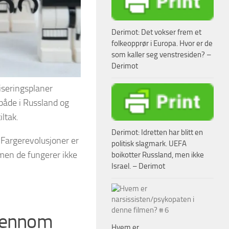
Derimot: Det vokser frem et
folkeopprør i Europa. Hvor er de
som kaller seg venstresiden? –
Derimot
liseringsplaner
 både i Russland og
ltak.
Derimot: Idretten har blitt en
 Fargerevolusjoner er
politisk slagmark. UEFA
 men de fungerer ikke
boikotter Russland, men ikke
Israel. – Derimot
gjennom
Hvem er