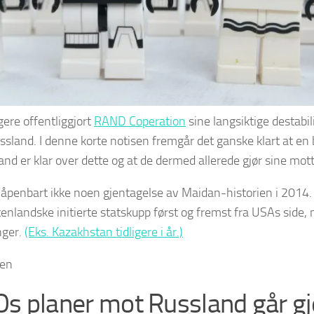
igere offentliggjort
RAND Coperation
sine langsiktige destabi
ssland. I denne korte notisen fremgår det ganske klart at en
and er klar over dette og at de dermed allerede gjør sine motti
åpenbart ikke noen gjentagelse av Maidan-historien i 2014.
tenlandske initierte statskupp først og fremst fra USAs side,
nger.
(Eks. Kazakhstan tidligere i år.)
nen
s planer mot Russland går 