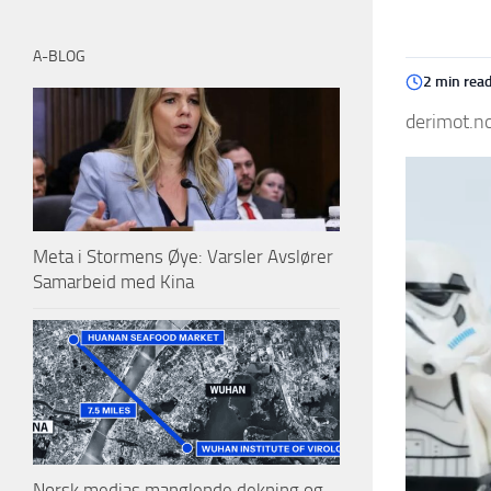
A-BLOG
2 min rea
derimot.no
Meta i Stormens Øye: Varsler Avslører
Samarbeid med Kina
Norsk medias manglende dekning og