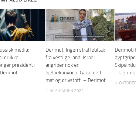
ussisk media:
Derimot: Ingen straffetiltak
Derimot: 
i er ikke
fra vestlige land. Israel
dyptgripe
enger president i
angriper nok en
Skipsindus
 Derimot
hjelpekonvoi til Gaza med
– Derimo
mat og drivstoff. – Derimot
2. OKTOBE
1. SEPTEMBER 2024