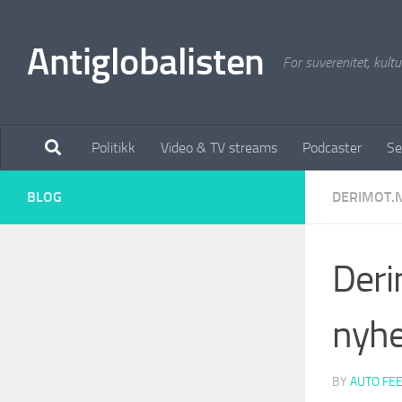
Antiglobalisten
For suverenitet, kultur
Politikk
Video & TV streams
Podcaster
Se
BLOG
DERIMOT.
Deri
nyhe
BY
AUTO FE