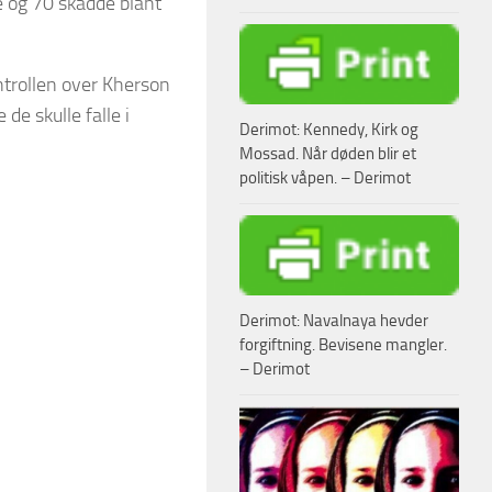
 og 70 skadde blant
ntrollen over Kherson
de skulle falle i
Derimot: Kennedy, Kirk og
Mossad. Når døden blir et
politisk våpen. – Derimot
Derimot: Navalnaya hevder
forgiftning. Bevisene mangler.
– Derimot