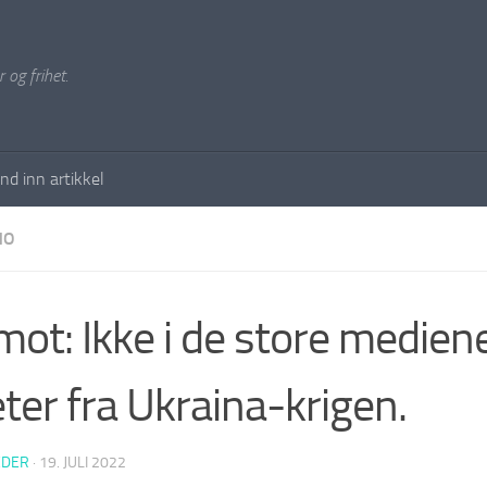
 og frihet.
nd inn artikkel
NO
mot: Ikke i de store medien
ter fra Ukraina-krigen.
EDER
·
19. JULI 2022