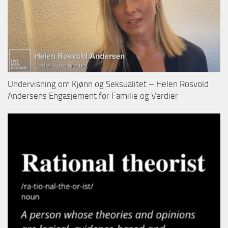
Undervisning om Kjønn og Seksualitet – Helen Rosvold
Andersens Engasjement for Familie og Verdier