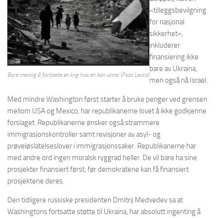
«tilleggsbevilgning
for nasjonal
sikkerhet»,
inkluderer
finansiering ikke
bare av Ukraina,
Bare mening å fortsette en krig hvis en kan vinne.
(Foto Lexica)
men også nå Israel.
Med mindre Washington først starter å bruke penger ved grensen
mellom USA og Mexico, har republikanerne lovet å ikke godkjenne
forslaget. Republikanerne ønsker også strammere
immigrasjonskontroller samt revisjoner av asyl- og
prøveløslatelseslover i immigrasjonssaker. Republikanerne har
med andre ord ingen moralsk ryggrad heller. De vil bare ha sine
prosjekter finansiert først, før demokratene kan få finansiert
prosjektene deres.
Den tidligere russiske presidenten Dmitrij Medvedev sa at
Washingtons fortsatte støtte til Ukraina, har absolutt ingenting å