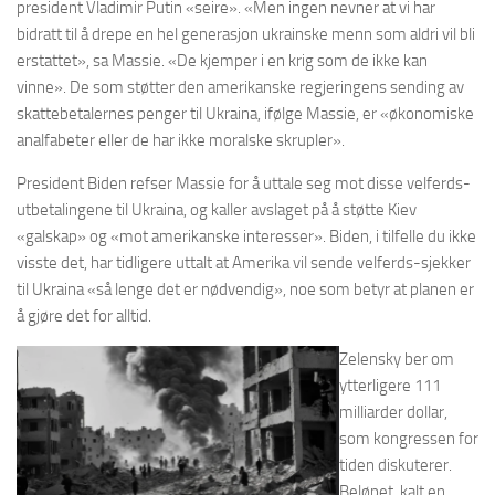
president Vladimir Putin «seire». «Men ingen nevner at vi har
bidratt til å drepe en hel generasjon ukrainske menn som aldri vil bli
erstattet», sa Massie. «De kjemper i en krig som de ikke kan
vinne». De som støtter den amerikanske regjeringens sending av
skattebetalernes penger til Ukraina, ifølge Massie, er «økonomiske
analfabeter eller de har ikke moralske skrupler».
President Biden refser Massie for å uttale seg mot disse velferds-
utbetalingene til Ukraina, og kaller avslaget på å støtte Kiev
«galskap» og «mot amerikanske interesser». Biden, i tilfelle du ikke
visste det, har tidligere uttalt at Amerika vil sende velferds-sjekker
til Ukraina «så lenge det er nødvendig», noe som betyr at planen er
å gjøre det for alltid.
Zelensky ber om
ytterligere 111
milliarder dollar,
som kongressen for
tiden diskuterer.
Beløpet, kalt en