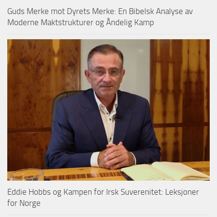
Guds Merke mot Dyrets Merke: En Bibelsk Analyse av
Moderne Maktstrukturer og Åndelig Kamp
Eddie Hobbs og Kampen for Irsk Suverenitet: Leksjoner
for Norge