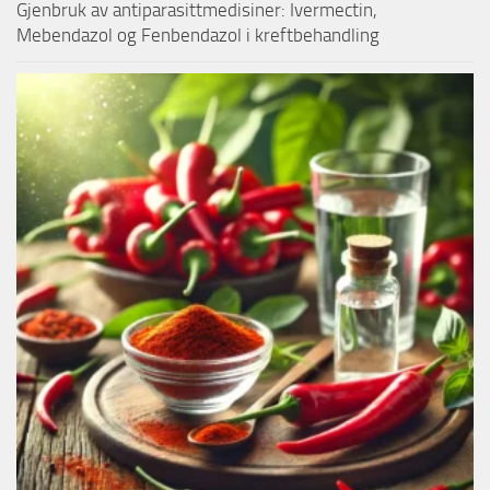
Gjenbruk av antiparasittmedisiner: Ivermectin,
Mebendazol og Fenbendazol i kreftbehandling