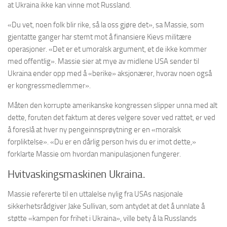
at Ukraina ikke kan vinne mot Russland.
«Du vet, noen folk blir rike, så la oss gjøre det», sa Massie, som
gjentatte ganger har stemt mot å finansiere Kievs militære
operasjoner. «Det er et umoralsk argument, et de ikke kommer
med offentlig». Massie sier at mye av midlene USA sender til
Ukraina ender opp med å «berike» aksjonærer, hvorav noen også
er kongressmedlemmer».
Måten den korrupte amerikanske kongressen slipper unna med alt
dette, foruten det faktum at deres velgere sover ved rattet, er ved
å foreslå at hver ny pengeinnsprøytning er en «moralsk
forpliktelse». «Du er en dårlig person hvis du er imot dette,»
forklarte Massie om hvordan manipulasjonen fungerer.
Hvitvaskingsmaskinen Ukraina.
Massie refererte til en uttalelse nylig fra USAs nasjonale
sikkerhetsrådgiver Jake Sullivan, som antydet at det å unnlate å
støtte «kampen for frihet i Ukraina», ville bety å la Russlands