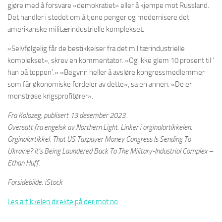
gjøre med å forsvare «demokratiet» eller å kjempe mot Russland.
Det handler i stedet om å tjene penger og modernisere det
amerikanske militærindustrielle komplekset.
«Selvfølgelig får de bestikkelser fra det militærindustrielle
komplekset», skrev en kommentator. «Og ikke glem 10 prosent til ‘
han på toppen’.» «Begynn heller å avsløre kongressmedlemmer
som får økonomiske fordeler av dette», sa en annen. «De er
monstrøse krigsprofitører».
Fra Kolozeg, publisert 13 desember 2023.
Oversatt fra engelsk av Northern Light. Linker i orginalartikkelen.
Orginalartikkel: That US Taxpayer Money Congress Is Sending To
Ukraine? It’s Being Laundered Back To The Military-Industrial Complex –
Ethan Huff.
Forsidebilde: iStock
Les artikkelen direkte på derimot.no