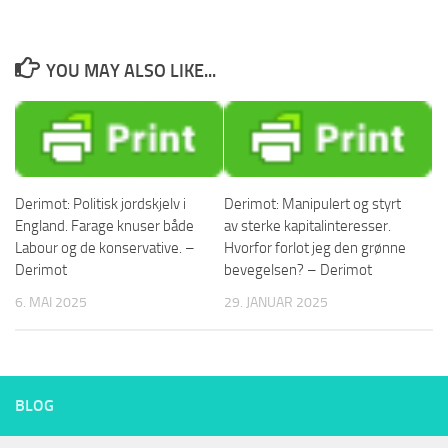
YOU MAY ALSO LIKE...
Derimot: Politisk jordskjelv i
Derimot: Manipulert og styrt
England. Farage knuser både
av sterke kapitalinteresser.
Labour og de konservative. –
Hvorfor forlot jeg den grønne
Derimot
bevegelsen? – Derimot
6. MAI 2025
29. JANUAR 2025
BLOG