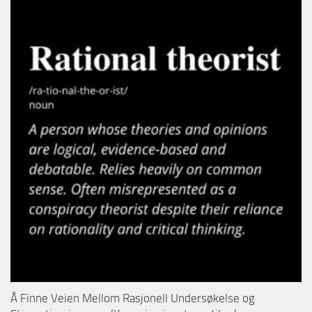
Å Finne Veien Mellom Rasjonell Undersøkelse og