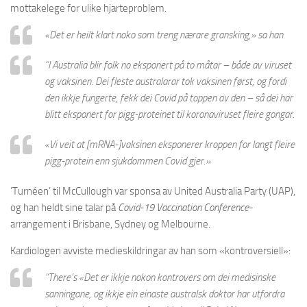
mottakelege for ulike hjarteproblem.
«
Det er heilt klart noko som treng nærare gransking,» sa han.
“
I Australia
blir folk no eksponert på to måtar – både av viruset
og vaksinen. Dei fleste australarar tok vaksinen først, og fordi
den ikkje fungerte, fekk dei Covid på toppen av den – så dei har
blitt eksponert for pigg-proteinet til koronaviruset fleire gongar.
«
Vi veit at [mRNA-]vaksinen eksponerer kroppen for langt fleire
pigg-protein enn sjukdommen Covid gjer.»
’Turnéen’ til McCullough var sponsa av United Australia Party (UAP),
og han heldt sine talar på
Covid-19 Vaccination Conference
-
arrangement i Brisbane, Sydney og Melbourne.
Kardiologen avviste medieskildringar av han som «kontroversiell»:
“
There’s «
Det er ikkje nokon kontrovers om dei medisinske
sanningane, og ikkje ein einaste australsk doktor har utfordra