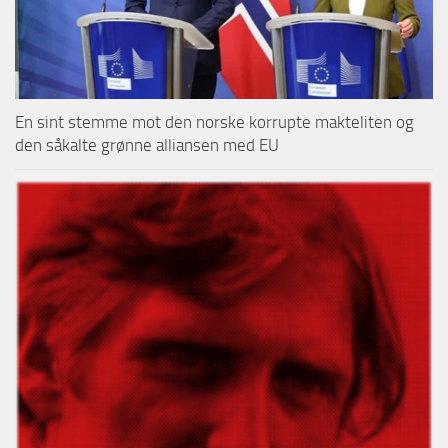
En sint stemme mot den norske korrupte makteliten og
den såkalte grønne alliansen med EU