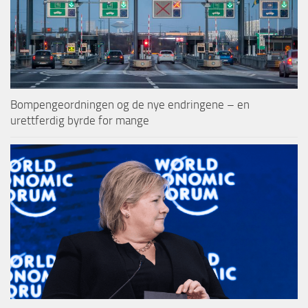
Bompengeordningen og de nye endringene – en
urettferdig byrde for mange