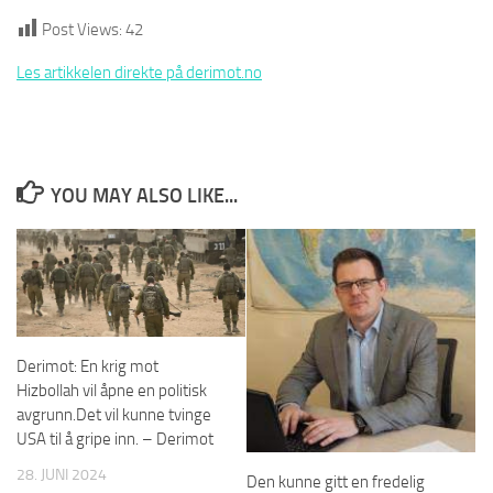
Post Views:
42
Les artikkelen direkte på derimot.no
YOU MAY ALSO LIKE...
Derimot: En krig mot
Hizbollah vil åpne en politisk
avgrunn.Det vil kunne tvinge
USA til å gripe inn. – Derimot
28. JUNI 2024
Den kunne gitt en fredelig