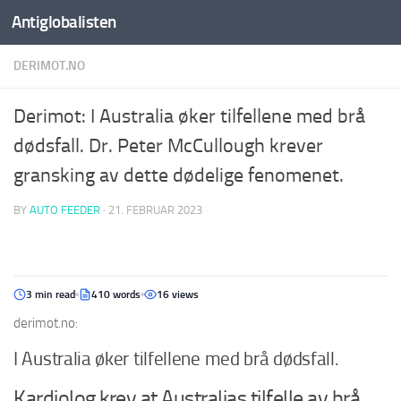
Antiglobalisten
DERIMOT.NO
Derimot: I Australia øker tilfellene med brå
dødsfall. Dr. Peter McCullough krever
gransking av dette dødelige fenomenet.
BY
AUTO FEEDER
·
21. FEBRUAR 2023
3 min read
410 words
16 views
derimot.no:
I Australia øker tilfellene med brå dødsfall.
Kardiolog krev at Australias tilfelle av brå,