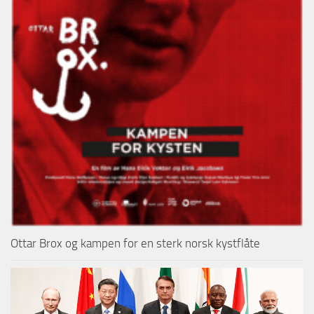
Ottar Brox og kampen for en sterk norsk kystflåte