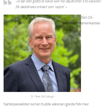
«
Vi bør aldri godta at nokon som har døydd etter å ta vaksinen
får dødsårsaka erklært som ’ukjent’.»
Den US-
amerikanske
Dr. Peter McCullough
hjartespesialisten sa han trudde vaksinen gjorde folk meir