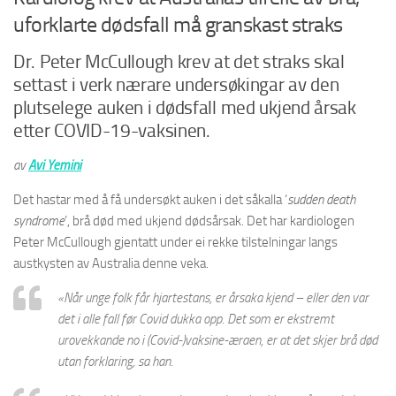
uforklarte dødsfall må granskast straks
Dr. Peter McCullough krev at det straks skal
settast i verk nærare undersøkingar av den
plutselege auken i dødsfall med ukjend årsak
etter COVID-19-vaksinen.
av
Avi Yemini
Det hastar med å få undersøkt auken i det såkalla ‘
sudden death
syndrome
’, brå død med ukjend dødsårsak. Det har kardiologen
Peter McCullough gjentatt under ei rekke tilstelningar langs
austkysten av Australia denne veka.
«
Når unge folk får hjartestans,
er årsaka kjend – eller den var
det i alle fall før Covid dukka opp. Det som er ekstremt
urovekkande no i (Covid-)vaksine-æraen, er at det skjer brå død
utan forklaring, sa han.