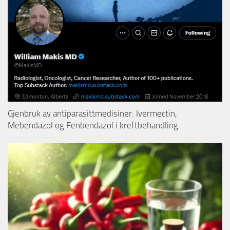
Gjenbruk av antiparasittmedisiner: Ivermectin,
Mebendazol og Fenbendazol i kreftbehandling