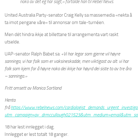
noko av det eg har sagt,» fortalde han til
Rebel News.
United Australia Party-senator Craig Kelly sa massemedia «nekta å
ta imot pengane våre» til annonsar om tale-turnéen.
Men dét hindra ikkje at billettane til arrangementa vart raskt
utselde.
UAP-senator Ralph Babet sa:
«Vi har legar som gjerne vil høyre
sanninga, vi har folk som er vaksineskadde, men viktigast av alt: vi har
folk som kjem for å høyre noko dei ikkje har høyrd dei siste to av tre åra
– sanninga.»
Fritt omsett av Monica Sortland
Henta
frå
https://www.rebelnews.com/cardiologist_demands_urgent_investiga
utm_campaign=ay_drmccullough021523&utm_medium=email&utm_sou
18 har lest innlegget i dag.
Innlegget er lest totalt 18 ganger.