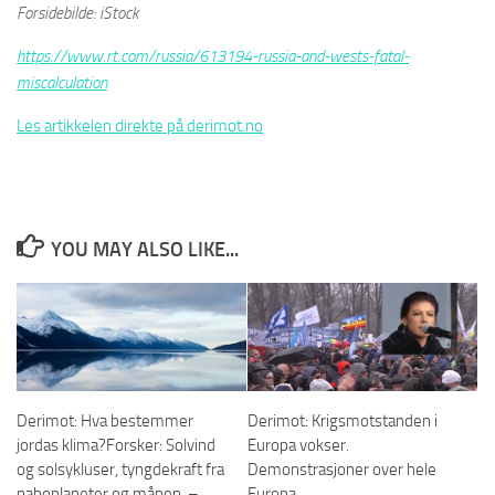
Forsidebilde: iStock
https://www.rt.com/russia/613194-russia-and-wests-fatal-
miscalculation
Les artikkelen direkte på derimot.no
YOU MAY ALSO LIKE...
Derimot: Hva bestemmer
Derimot: Krigsmotstanden i
jordas klima?Forsker: Solvind
Europa vokser.
og solsykluser, tyngdekraft fra
Demonstrasjoner over hele
naboplaneter og månen. –
Europa.