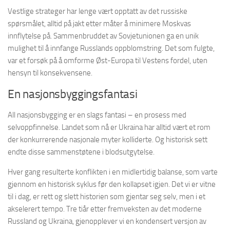
Vestlige strateger har lenge vært opptatt av det russiske
spørsmålet, alltid på jakt etter måter å minimere Moskvas
innflytelse på. Sammenbruddet av Sovjetunionen ga en unik
mulighet til å innfange Russlands oppblomstring. Det som fulgte,
var et forsøk på å omforme Øst-Europa til Vestens fordel, uten
hensyn til konsekvensene.
En nasjonsbyggingsfantasi
All nasjonsbygging er en slags fantasi – en prosess med
selvoppfinnelse. Landet som nå er Ukraina har alltid vært et rom
der konkurrerende nasjonale myter kolliderte. Og historisk sett
endte disse sammenstøtene i blodsutgytelse.
Hver gang resulterte konflikten i en midlertidig balanse, som varte
gjennom en historisk syklus før den kollapset igjen. Det vi er vitne
til i dag, er rett og slett historien som gjentar seg selv, men i et
akselerert tempo. Tre tiår etter fremveksten av det moderne
Russland og Ukraina, gjenopplever vi en kondensert versjon av