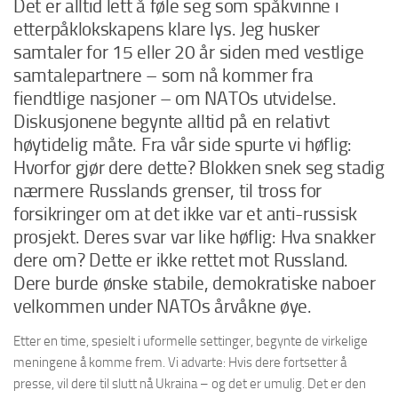
Det er alltid lett å føle seg som spåkvinne i
etterpåklokskapens klare lys. Jeg husker
samtaler for 15 eller 20 år siden med vestlige
samtalepartnere – som nå kommer fra
fiendtlige nasjoner – om NATOs utvidelse.
Diskusjonene begynte alltid på en relativt
høytidelig måte. Fra vår side spurte vi høflig:
Hvorfor gjør dere dette? Blokken snek seg stadig
nærmere Russlands grenser, til tross for
forsikringer om at det ikke var et anti-russisk
prosjekt. Deres svar var like høflig: Hva snakker
dere om? Dette er ikke rettet mot Russland.
Dere burde ønske stabile, demokratiske naboer
velkommen under NATOs årvåkne øye.
Etter en time, spesielt i uformelle settinger, begynte de virkelige
meningene å komme frem. Vi advarte: Hvis dere fortsetter å
presse, vil dere til slutt nå Ukraina – og det er umulig. Det er den