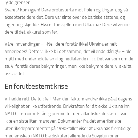
røde grensen.
Svaret? Kom igjen! Dere protesterte mot Polen og Ungarn, og så
aksepterte dere det. Dere var sinte over de baltiske statene, og
ingenting skjedde. Hva er forskjellen med Ukraina? Dere vil venne
dere til det, akkurat som før.
Våre innvendinger – «Nei, dere forstår ikke! Ukraina er helt
annerledes! Dette vil ikke bli det samme; det vil ende dårlig!» – ble
møtt med underholdte smil og nedlatende nikk. Det var som om de
sa: Vi forstår deres bekymringer, men ikke bekymre dere, vi skal ta
oss av det.
En forutbestemt krise
Vi hadde rett. De tok feil. Men den faktum endrer ikke på at dagens
virkelighet er like utfordrende. Drivkraften for å trekke Ukraina inn i
NATO – en uimotståelig premie for den atlantiske blokken – var
ikke en siste liten manøver. Dokumenter fra det amerikanske
utenriksdepartementet på 1990-tallet viser at Ukrainas fremtidige
medlemskap i NATO ble diskutert allerede da Sovjetunionen