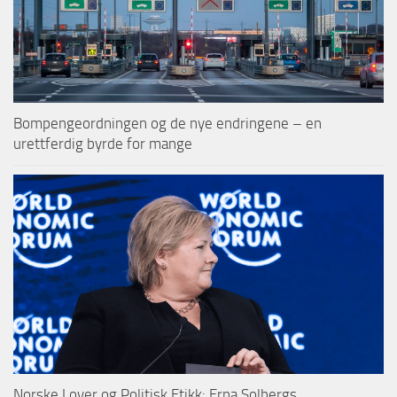
Bompengeordningen og de nye endringene – en
urettferdig byrde for mange
Norske Lover og Politisk Etikk: Erna Solbergs