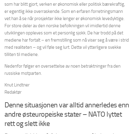
som har blitt gjort, verken er økonomisk eller politisk bærekraftig,
er egentlig ikke overraskende. Som en erfaren forretningsmann
vet han å se når prosjekter ikke lenger er økonomisk levedyktige.
For store deler av den norske befolkningen vil imidlertid denne
utviklingen oppleves som et personlig sjokk. De har trodd på det
mediene har fortalt – en fremstilling som nå viser seg å være i strid
med realiteten – og vil føle seg lurt. Dette vil ytterligere svekke
tilliten til mediene.
Nedenfor følger en oversettelse av noen betraktninger fra den
russiske motparten.
Knut Lindtner
Redaktør
Denne situasjonen var alltid annerledes enn
andre østeuropeiske stater – NATO lyttet
rett og slett ikke