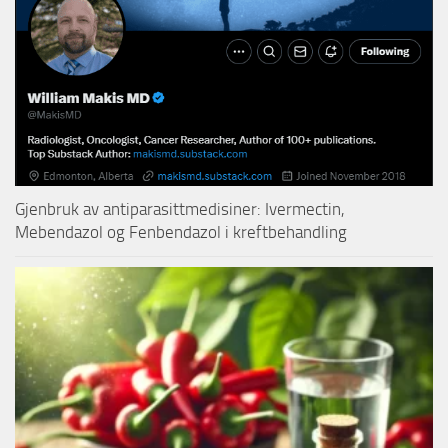
Gjenbruk av antiparasittmedisiner: Ivermectin,
Mebendazol og Fenbendazol i kreftbehandling