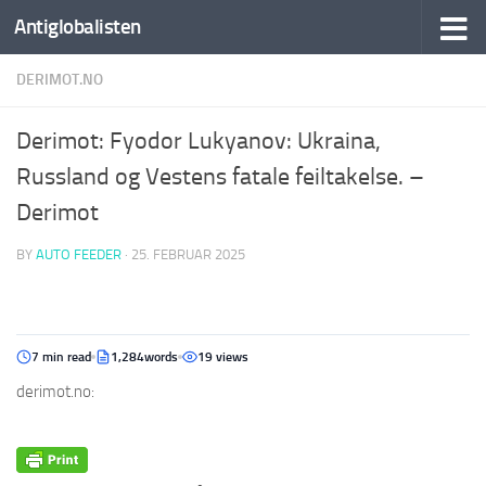
Antiglobalisten
DERIMOT.NO
Derimot: Fyodor Lukyanov: Ukraina,
Russland og Vestens fatale feiltakelse. –
Derimot
BY
AUTO FEEDER
·
25. FEBRUAR 2025
7 min read
1,284words
19 views
derimot.no: