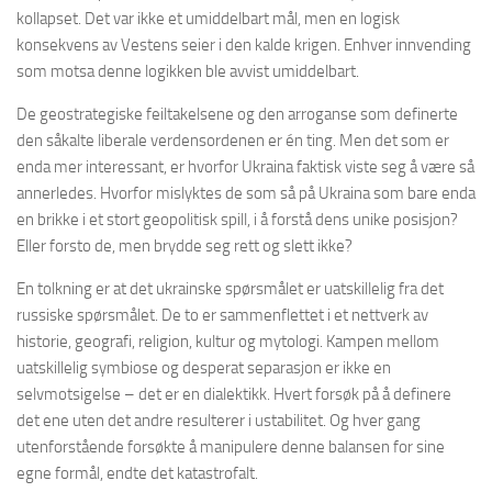
kollapset. Det var ikke et umiddelbart mål, men en logisk
konsekvens av Vestens seier i den kalde krigen. Enhver innvending
som motsa denne logikken ble avvist umiddelbart.
De geostrategiske feiltakelsene og den arroganse som definerte
den såkalte liberale verdensordenen er én ting. Men det som er
enda mer interessant, er hvorfor Ukraina faktisk viste seg å være så
annerledes. Hvorfor mislyktes de som så på Ukraina som bare enda
en brikke i et stort geopolitisk spill, i å forstå dens unike posisjon?
Eller forsto de, men brydde seg rett og slett ikke?
En tolkning er at det ukrainske spørsmålet er uatskillelig fra det
russiske spørsmålet. De to er sammenflettet i et nettverk av
historie, geografi, religion, kultur og mytologi. Kampen mellom
uatskillelig symbiose og desperat separasjon er ikke en
selvmotsigelse – det er en dialektikk. Hvert forsøk på å definere
det ene uten det andre resulterer i ustabilitet. Og hver gang
utenforstående forsøkte å manipulere denne balansen for sine
egne formål, endte det katastrofalt.