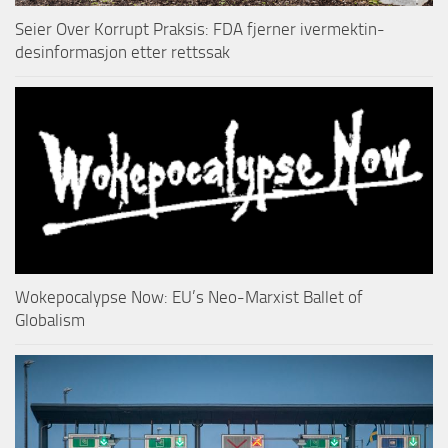
Seier Over Korrupt Praksis: FDA fjerner ivermektin-
desinformasjon etter rettssak
Wokepocalypse Now: EU’s Neo-Marxist Ballet of
Globalism