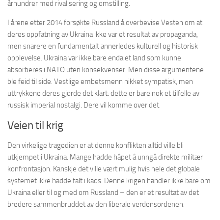
århundrer med rivalisering og omstilling.
I årene etter 2014 forsøkte Russland å overbevise Vesten om at
deres oppfatning av Ukraina ikke var et resultat av propaganda,
men snarere en fundamentalt annerledes kulturell og historisk
opplevelse. Ukraina var ikke bare enda et land som kunne
absorberes i NATO uten konsekvenser. Men disse argumentene
ble feid til side. Vestlige embetsmenn nikket sympatisk, men
uttrykkene deres gjorde det klart: dette er bare nok et tilfelle av
russisk imperial nostalgi. Dere vil komme over det.
Veien til krig
Den virkelige tragedien er at denne konflikten alltid ville bli
utkjempet i Ukraina. Mange hadde håpet å unngå direkte militær
konfrontasjon. Kanskje det ville vært mulig hvis hele det globale
systemet ikke hadde falt i kaos. Denne krigen handler ikke bare om
Ukraina eller til og med om Russland – den er et resultat av det
bredere sammenbruddet av den liberale verdensordenen.