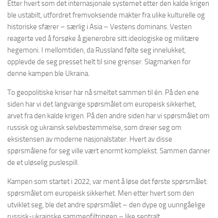
Etter hvert som det internasjonale systemet etter den kalde krigen
ble ustabilt, utfordret fremvoksende makter fra ulike kulturelle og
historiske sfærer – særlig i Asia – Vestens dominans. Vesten
reagerte ved å forsøke å gjenerobre sitt ideologiske og militære
hegemoni. I mellomtiden, da Russland følte seg innelukket,
opplevde de seg presset helt til sine grenser. Slagmarken for
denne kampen ble Ukraina.
To geopolitiske kriser har nå smeltet sammen til én. På den ene
siden har vi det langvarige spørsmålet om europeisk sikkerhet,
arvet fra den kalde krigen. På den andre siden har vi spørsmålet om
russisk og ukrainsk selvbestemmelse, som dreier seg om
eksistensen av moderne nasjonalstater. Hvert av disse
spørsmålene for seg ville vært enormt komplekst. Sammen danner
de et uløselig puslespill.
Kampen som startet i 2022, var ment å løse det første spørsmålet:
spørsmålet om europeisk sikkerhet. Men etter hvert som den
utviklet seg, ble det andre spørsmålet – den dype og uunngåelige
russisk-ukrainske sammenfiltringen – like sentralt.