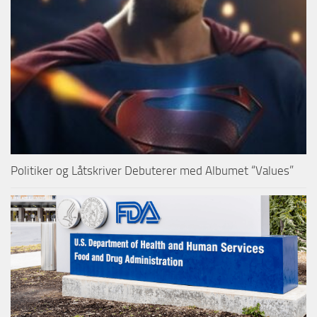
Politiker og Låtskriver Debuterer med Albumet “Values”