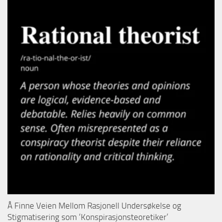
Å Finne Veien Mellom Rasjonell Undersøkelse og
Stigmatisering som ‘Konspirasjonsteoretiker’