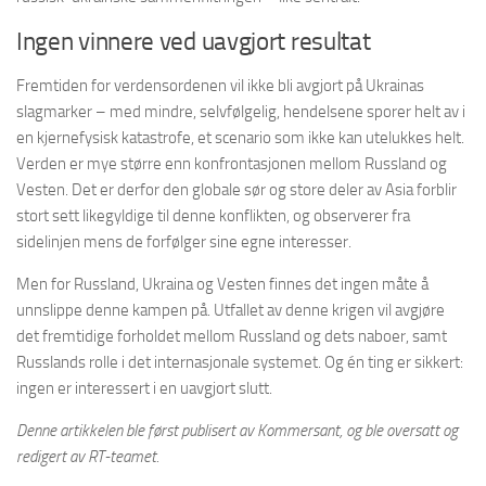
Ingen vinnere ved uavgjort resultat
Fremtiden for verdensordenen vil ikke bli avgjort på Ukrainas
slagmarker – med mindre, selvfølgelig, hendelsene sporer helt av i
en kjernefysisk katastrofe, et scenario som ikke kan utelukkes helt.
Verden er mye større enn konfrontasjonen mellom Russland og
Vesten. Det er derfor den globale sør og store deler av Asia forblir
stort sett likegyldige til denne konflikten, og observerer fra
sidelinjen mens de forfølger sine egne interesser.
Men for Russland, Ukraina og Vesten finnes det ingen måte å
unnslippe denne kampen på. Utfallet av denne krigen vil avgjøre
det fremtidige forholdet mellom Russland og dets naboer, samt
Russlands rolle i det internasjonale systemet. Og én ting er sikkert:
ingen er interessert i en uavgjort slutt.
Denne artikkelen ble først publisert av Kommersant, og ble oversatt og
redigert av RT-teamet.