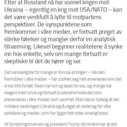
Etter at Russland nå har vunnet krigen mot
Ukraina – egentlig en krig mot USA/NATO – kan
det være verdifullt å lytte til motpartens
perspektiver. De synspunktene som
fremkommer i våre medier, er fortsatt preget av
sterke følelser og mangler derfor en analytisk
tilnærming. Likevel begynner realitetene å synke
inn hos enkelte, selv om mange fortsatt er
skeptiske til det de hører og ser.
Det vanskeligste for mange er å innse at krigen – slik den
fremstilles i våre medier – har utviklet seg helt annerledes enn det
vi har blitt fortalt. Noen har lurt og løyet for oss, og mange har
reagert med sinne og fortsatt å videreformidle det som
presenteres i våre medier som sannhet. Men det er tydelig at det
militære nederlaget i Ukraina også utgjør et nederlag for våre
politikere og medier, som har ligget helt etter virkeligheten.
At forretningsmannen og president Trump nå innrømmer at det