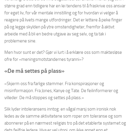
større grad enn tidligere har en lei tendens til å fraskrive oss ansvar
for eget liv, for vår mentale innstilling og for hvordan vi velger å
reagere på livets mange utfordringer. Det er lettere å peke finger
på og legge skylden på ytre omstendigheter, fremfor å aktivt
arbeide med å bli en bedre utgave av seg selv, og ta tak i
problemene sine.
Men hvor sunt er det? Gjør vi lurt i å erklære oss som maktesløse
ofre for «meningsmotstandernes tyranni»?
«De må settes på plass»
«Skjerm oss fra farlige stemmer. Fra konspirasjoner og
misinformasjon. Fra Jones, Kanye og Tate. De feilinformerer og
villeder. De må stoppes og settes på plass.»
Slik lyder intoleransens inntog: en vågal marsj som ironisk nok
ledes av de samme aktivitetene som roper om toleranse og som
abonnerer på en nærmest religiøs tro på det etablerte systemet og
dets feilfrie ledere. Hva er vel utopi, om ikke annet enn et