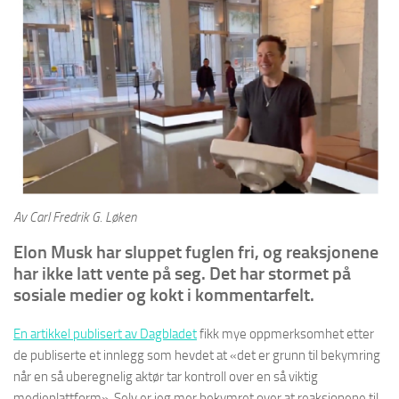
Av Carl Fredrik G. Løken
Elon Musk har sluppet fuglen fri, og reaksjonene
har ikke latt vente på seg. Det har stormet på
sosiale medier og kokt i kommentarfelt.
En artikkel publisert av Dagbladet
fikk mye oppmerksomhet etter
de publiserte et innlegg som hevdet at «det er grunn til bekymring
når en så uberegnelig aktør tar kontroll over en så viktig
medieplattform». Selv er jeg mer bekymret over at reaksjonene til