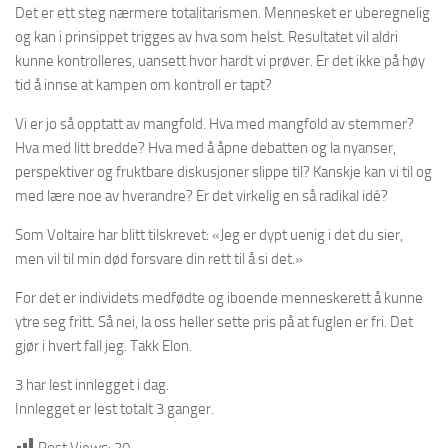
Det er ett steg nærmere totalitarismen. Mennesket er uberegnelig
og kan i prinsippet trigges av hva som helst. Resultatet vil aldri
kunne kontrolleres, uansett hvor hardt vi prøver. Er det ikke på høy
tid å innse at kampen om kontroll er tapt?
Vi er jo så opptatt av mangfold. Hva med mangfold av stemmer?
Hva med litt bredde? Hva med å åpne debatten og la nyanser,
perspektiver og fruktbare diskusjoner slippe til? Kanskje kan vi til og
med lære noe av hverandre? Er det virkelig en så radikal idé?
Som Voltaire har blitt tilskrevet: «Jeg er dypt uenig i det du sier,
men vil til min død forsvare din rett til å si det.»
For det er individets medfødte og iboende menneskerett å kunne
ytre seg fritt. Så nei, la oss heller sette pris på at fuglen er fri. Det
gjør i hvert fall jeg. Takk Elon.
3 har lest innlegget i dag.
Innlegget er lest totalt 3 ganger.
Post Views:
20