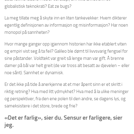
globalistisk teknokrati? Eat ze bugs?
La meg tillate meg å skyte inn en liten tankevekker: Hvem dikterer
egentlig definisjonen av informasjon og misinformasjon? Har noen
monopol på sannheten?
Hvor mange ganger opp igjennom historien har ikke etablert viten
og empiri vist seg å ta feil? Galileo ble dømt til livvsvarig fengsel for
sine påstander. Voldtekt var greit så lenge man var gift. Å brenne
damer på bål var helt greit (de var tross alt besatt av djevelen – eller
noe sånt). Sannhet er dynamisk.
Er det ikke på tide å anerkjenne at et mer åpent sinn er et skritt i
riktig retning? Hva med litt ydmykhet? Hva med å la ulike meninger
og perspektiver, fra den ene polen til den andre, se dagens lys, og
sameksistere i det store, brede og frie?
«Det er farlig», sier du. Sensur er farligere, sier
jeg.