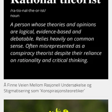
Å Finne Veien Mellom Rasjonell Undersøkelse og
Stigmatisering som ‘Konspirasjonsteoretiker’