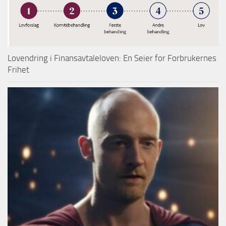
Lovendring i Finansavtaleloven: En Seier for Forbrukernes
Frihet