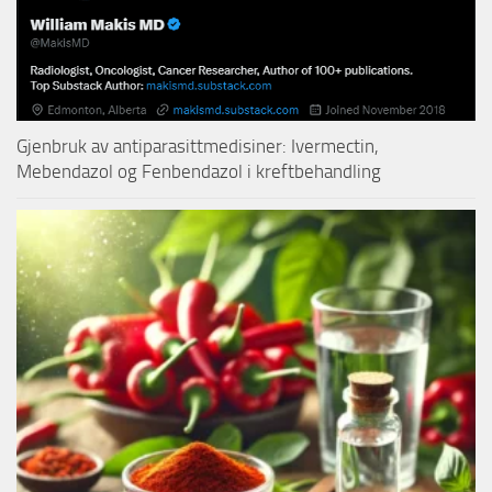
Gjenbruk av antiparasittmedisiner: Ivermectin,
Mebendazol og Fenbendazol i kreftbehandling