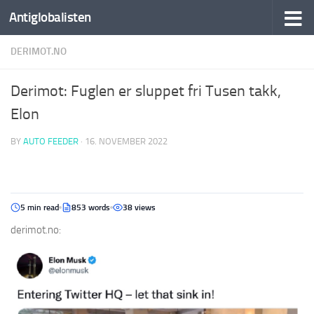
Antiglobalisten
DERIMOT.NO
Derimot: Fuglen er sluppet fri Tusen takk,
Elon
BY
AUTO FEEDER
·
16. NOVEMBER 2022
5 min read
853 words
38 views
derimot.no: