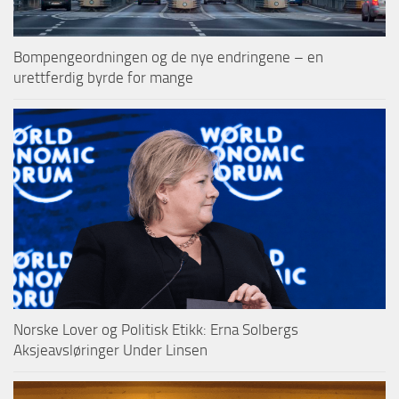
Bompengeordningen og de nye endringene – en
urettferdig byrde for mange
Norske Lover og Politisk Etikk: Erna Solbergs
Aksjeavsløringer Under Linsen