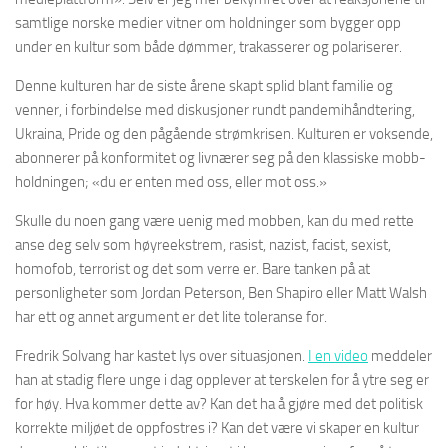
samtlige norske medier vitner om holdninger som bygger opp
under en kultur som både dømmer, trakasserer og polariserer.
Denne kulturen har de siste årene skapt splid blant familie og
venner, i forbindelse med diskusjoner rundt pandemihåndtering,
Ukraina, Pride og den pågående strømkrisen. Kulturen er voksende,
abonnerer på konformitet og livnærer seg på den klassiske mobb-
holdningen; «du er enten med oss, eller mot oss.»
Skulle du noen gang være uenig med mobben, kan du med rette
anse deg selv som høyreekstrem, rasist, nazist, facist, sexist,
homofob, terrorist og det som verre er. Bare tanken på at
personligheter som Jordan Peterson, Ben Shapiro eller Matt Walsh
har ett og annet argument er det lite toleranse for.
Fredrik Solvang har kastet lys over situasjonen.
I en video
meddeler
han at stadig flere unge i dag opplever at terskelen for å ytre seg er
for høy. Hva kommer dette av? Kan det ha å gjøre med det politisk
korrekte miljøet de oppfostres i? Kan det være vi skaper en kultur