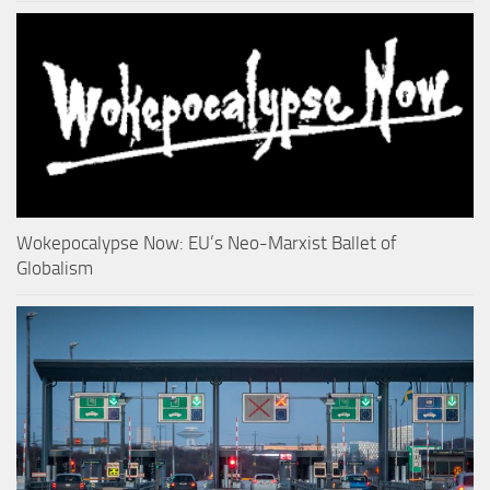
Wokepocalypse Now: EU’s Neo-Marxist Ballet of
Globalism