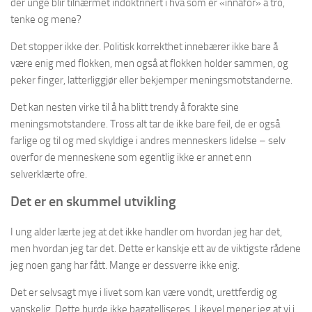
der unge blir tilnærmet indoktrinert i hva som er «innafor» å tro,
tenke og mene?
Det stopper ikke der. Politisk korrekthet innebærer ikke bare å
være enig med flokken, men også at flokken holder sammen, og
peker finger, latterliggjør eller bekjemper meningsmotstanderne.
Det kan nesten virke til å ha blitt trendy å forakte sine
meningsmotstandere. Tross alt tar de ikke bare feil, de er også
farlige og til og med skyldige i andres menneskers lidelse – selv
overfor de menneskene som egentlig ikke er annet enn
selverklærte ofre.
Det er en skummel utvikling
I ung alder lærte jeg at det ikke handler om hvordan jeg har det,
men hvordan jeg tar det. Dette er kanskje ett av de viktigste rådene
jeg noen gang har fått. Mange er dessverre ikke enig.
Det er selvsagt mye i livet som kan være vondt, urettferdig og
vanskelig. Dette burde ikke bagatelliseres. Likevel mener jeg at vi i