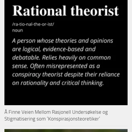
Å Finne Veien Mellom Rasjonell Undersøkelse og
Stigmatisering som ‘Konspirasjonsteoretiker’