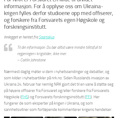
informasjon. For å opplyse oss om Ukraina-
krigen fylles derfor studioene opp med offiserer,
og forskere fra Forsvarets egen Høgskole og
forskningsinstitutt.
Innlegget er hentet fra
Spartakus
Til din informasjon: Du bør alltid være mindre tillitsfull til
regjeringen i krigstider, ikke mer.
– Caitlin Johnstone
Nærmest daglig møter vi dem i nyhetssendinger og debatter, og
som kilder i nyhetsartikler på nrk.no. Siden Russlands invasjon av
Ukraina 24. februar har nemlig NRK gjort det til en vane å støtte seg
på høyere offiserer fra Forsvaret og/eller forskere fra Forsvarets
Høgskole (
FHS
) og Forsvarets forskningsinstitutt (
FFI
). Her
fungerer de som eksperter på krigen i Ukraina, og som
sannhetsvitner som fortløpende kommenterer krigens hendelser.