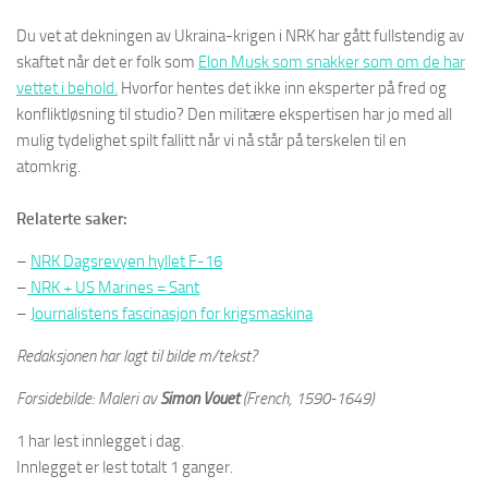
Du vet at dekningen av Ukraina-krigen i NRK har gått fullstendig av
skaftet når det er folk som
Elon Musk som snakker som om de har
vettet i behold.
Hvorfor hentes det ikke inn eksperter på fred og
konfliktløsning til studio? Den militære ekspertisen har jo med all
mulig tydelighet spilt fallitt når vi nå står på terskelen til en
atomkrig.
Relaterte saker:
–
NRK Dagsrevyen hyllet F-16
–
NRK + US Marines = Sant
–
Journalistens fascinasjon for krigsmaskina
Redaksjonen har lagt til bilde m/tekst?
Forsidebilde: Maleri av
Simon Vouet
(French, 1590-1649)
1 har lest innlegget i dag.
Innlegget er lest totalt 1 ganger.