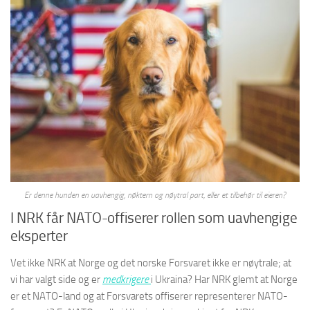
Er denne hunden en uavhengig, nøktern og nøytral part, eller et tilbehør til eieren?
I NRK får NATO-offiserer rollen som uavhengige
eksperter
Vet ikke NRK at Norge og det norske Forsvaret ikke er nøytrale; at
vi har valgt side og er
medkrigere
i Ukraina? Har NRK glemt at Norge
er et NATO-land og at Forsvarets offiserer representerer NATO-