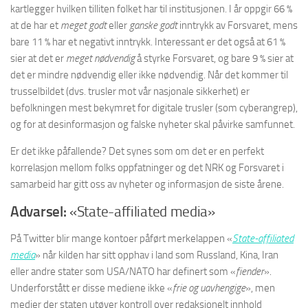
kartlegger hvilken tilliten folket har til institusjonen. I år oppgir 66 %
at de har et
meget godt
eller
ganske godt
inntrykk av Forsvaret, mens
bare 11 % har et negativt inntrykk. Interessant er det også at 61 %
sier at det er
meget nødvendig
å styrke Forsvaret, og bare 9 % sier at
det er mindre nødvendig eller ikke nødvendig. Når det kommer til
trusselbildet (dvs. trusler mot vår nasjonale sikkerhet) er
befolkningen mest bekymret for digitale trusler (som cyberangrep),
og for at desinformasjon og falske nyheter skal påvirke samfunnet.
Er det ikke påfallende? Det synes som om det er en perfekt
korrelasjon mellom folks oppfatninger og det NRK og Forsvaret i
samarbeid har gitt oss av nyheter og informasjon de siste årene.
Advarsel:
«State-affiliated media»
På Twitter blir mange kontoer påført merkelappen «
State-affiliated
media
» når kilden har sitt opphav i land som Russland, Kina, Iran
eller andre stater som USA/NATO har definert som «
fiender
».
Underforstått er disse mediene ikke «
frie og uavhengige
», men
medier der staten utøver kontroll over redaksjonelt innhold