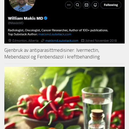
Gjenbruk av antiparasittmedisiner: Ivermectin,
Mebendazol og Fenbendazol i kreftbehandling