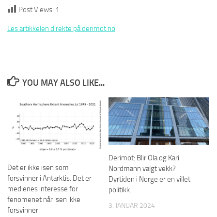
Post Views:
1
Les artikkelen direkte på derimot.no
YOU MAY ALSO LIKE...
Derimot: Blir Ola og Kari
Det er ikke isen som
Nordmann valgt vekk?
forsvinner i Antarktis. Det er
Dyrtiden i Norge er en villet
medienes interesse for
politikk.
fenomenet når isen ikke
3. JANUAR 2024
forsvinner.