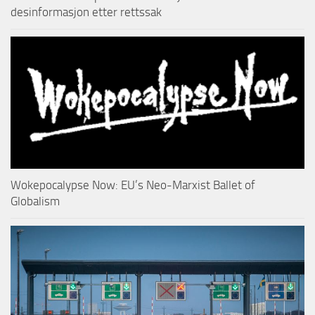
desinformasjon etter rettssak
Wokepocalypse Now: EU’s Neo-Marxist Ballet of
Globalism