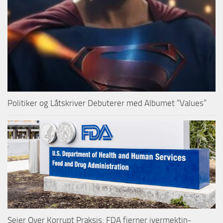
Politiker og Låtskriver Debuterer med Albumet “Values”
Seier Over Korrupt Praksis: FDA fjerner ivermektin-