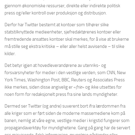
gjennom økonomiske ressurser, direkte eller indirekte politisk
press og/eller kontroll over produksjon og distribusjon.
Derfor har Twitter bestemt at kontoer som tilhører slike
statstilknyttede medieenheter, sjefredaktørenes kontoer eller
fremtredende ansattes kontoer skal merkes, for å vise at brukerne
må stille seg ekstra kritiske – eller aller helst avvisende – til slike
kilder.
Det betyr igjen at hovedleverandørene av utenriks- og
forsvarsnyheter for medier i den vestlige verden; som CNN, New
York Times, Washington Post, BBC, Reuters og Associates Press
ikke merkes, siden disse angivelig er «
frie
» og ikke utsettes for
noen form for redaksjonelt press fra sine lands myndigheter.
Dermed ser Twitter (og andre) suverent bort ifra lærdommen fra
alle kriger som er ført siden de moderne massemediene kom på
banen, nemlig at våre egne, vestlige medier i krigstid fungerer som
propagandaverktøy for myndighetene. Gang på gang har de servert