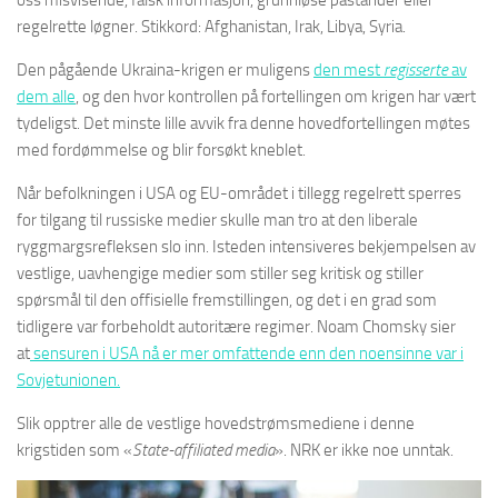
oss misvisende, falsk informasjon, grunnløse påstander eller
regelrette løgner. Stikkord: Afghanistan, Irak, Libya, Syria.
Den pågående Ukraina-krigen er muligens
den mest
regisserte
av
dem alle
, og den hvor kontrollen på fortellingen om krigen har vært
tydeligst. Det minste lille avvik fra denne hovedfortellingen møtes
med fordømmelse og blir forsøkt kneblet.
Når befolkningen i USA og EU-området i tillegg regelrett sperres
for tilgang til russiske medier skulle man tro at den liberale
ryggmargsrefleksen slo inn. Isteden intensiveres bekjempelsen av
vestlige, uavhengige medier som stiller seg kritisk og stiller
spørsmål til den offisielle fremstillingen, og det i en grad som
tidligere var forbeholdt autoritære regimer. Noam Chomsky sier
at
sensuren i USA nå er mer omfattende enn den noensinne var i
Sovjetunionen.
Slik opptrer alle de vestlige hovedstrømsmediene i denne
krigstiden som «
State-affiliated media
». NRK er ikke noe unntak.