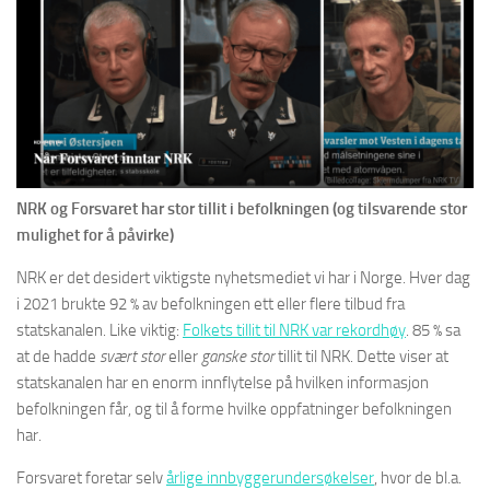
NRK og Forsvaret har stor tillit i befolkningen (og tilsvarende stor
mulighet for å påvirke)
NRK er det desidert viktigste nyhetsmediet vi har i Norge. Hver dag
i 2021 brukte 92 % av befolkningen ett eller flere tilbud fra
statskanalen. Like viktig:
Folkets tillit til NRK var rekordhøy
. 85 % sa
at de hadde
svært stor
eller
ganske stor
tillit til NRK. Dette viser at
statskanalen har en enorm innflytelse på hvilken informasjon
befolkningen får, og til å forme hvilke oppfatninger befolkningen
har.
Forsvaret foretar selv
årlige innbyggerundersøkelser
, hvor de bl.a.