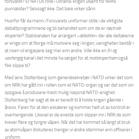
forsvaret? Er NATOs rolle i Ukraina-krigen ukjent for NRKs
journalister? Selvsagt ikke. Det bare virker sånn.
Hvorfor får da menn i Forsvarets uniformer stille i de viktigste
debattprogrammene og bli behandlet som om de er
nøytrale
eksperter
? Statskanalen har arrangert «
debatter
» der alle deltakerne
er enige om at Norge må involvere seg i krigen, uenigheten består i
at noen vil engasjere seg mer enn andre. Ville ikke en
fri og
uavhengig
kanal i det minste ha sørget for at
motekspertisen
også
fikk slippe til?
Med Jens Stoltenberg som generalsekretær i NATO virker det som
om NRK har gått inn i rollen som et NATO-organ og ser det som sin
oppgave å produsere mest mulig nasjonal NATO-enighet.
Stoltenberg har sagt at de er beredt til å holde krigen gående i
årevis. Faren for at den eskalerer og kommer helt ut av kontroll er
overhengende. Likevel er de eneste som slipper inn i NRK de som
krever flere og tyngre våpen. Når det har kommet så langt at bruk
av atomvåpen diskuteres trenger vi andre stemmer enn offiserer i
uniform.