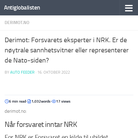
Antiglobalisten
DERIMOT.NO
Derimot: Forsvarets eksperter i NRK. Er de
nøytrale sannhetsvitner eller representerer
de Nato-siden?
BY
AUTO FEEDER
·
16. OKTOBER 2022
6 min read
1,032words
17 views
derimot.no:
Når forsvaret inntar NRK
For NRK er Forsvaret en kilde til uhildet