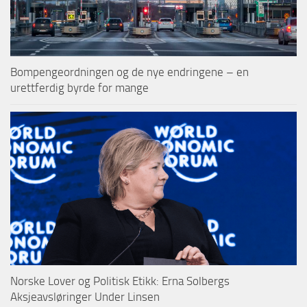
Bompengeordningen og de nye endringene – en
urettferdig byrde for mange
Norske Lover og Politisk Etikk: Erna Solbergs
Aksjeavsløringer Under Linsen