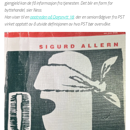
gjengjeld kan de få informasjon fra tjenesten. Det blir en form for
byttehandel, sier Ness.
Han viser til en
opptreden på Dagsnytt 18
, der en seniorrådgiver fra PST
virket opptatt av å utvide definisjonen av hva PST bør overvåke.