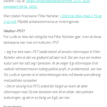
Eikrem, i sju år,
skreiv universitetsavisa Khrono 22.01.2025,
oppdatert 09.04. 2025.
Men staten finansierer Filter Nyheter.
I 2023 og 2024 med 2,75 og
2,42 mill.
Påstått antiekstremisme er innbringende.
Ukultur i PST?
For Lurås er ikke det viktigste hva Filter Nyheter gjør, men at disse
lekkasjene sier noe om kulturen i PST.
– Jeg tror ikke noen i PST hadde lekket så sensitiv informasjon til Filter
Nyheter uten at det var godkjent på høyt nivå. Det sier mye om hvilken
kultur som har satt seg i tjenesten. At de velger å gi informasjon til et
radikalt nettsted med en tydelig politisk profil, er problematisk, sier han.
For Lurås er kjernen at et sikkerhetsorgan ikke må blande overvåkning
med politiske sympatier.
– Det er alvorlig hvis PSTs arbeid blir farget av hvem de deler
informasjon med. Da kan tjenesten selv bli en aktør i den politiske
kulturkrigen, og det er en farlig vei å gå, sier han.