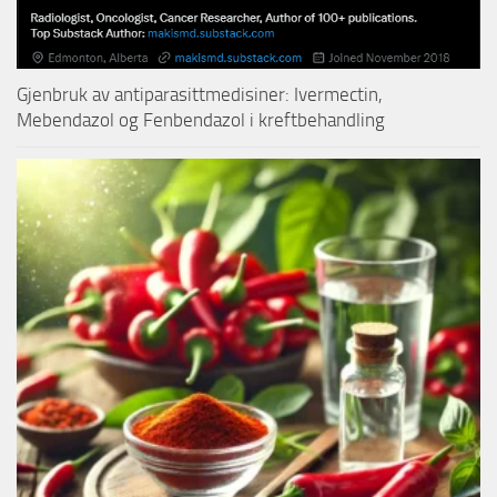
Gjenbruk av antiparasittmedisiner: Ivermectin,
Mebendazol og Fenbendazol i kreftbehandling