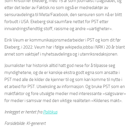
Som Kristoffer Ekeberg, med 15 år som journalist i Dagbladet, og
etter det leder av Faktisk.no som også er medredaktør av
sensuravdelinga til Meta/Facebook, den sensuren som nå er blitt
forbudt i USA. Ekeberg skal saumfare nettet for PST etter
innvandringsfiendtlig stoff, rasisme og andre «uartigheter».
Eirik Veum er kommunikasjonsmedarbeider i PST og kom dit før
Ekeberg, i 2022. Veum har i følge wikipedia jobba i NRK i 20 år blant
annet som vaktsjef i nyhetsavdelinga og i utenriksredaksjonen.
Journalister har historisk alltid hatt god nese for å tilpasse seg
myndighetene, og de er kanskje ekstra godt egna som ansatte i
PST med alle de kilder de kjenner til og som kan komme til nytte i
et arbeid for PST. Utveksling av informasjon. Og bruke PST som en
maktfaktor og fore utvalgte medier med interessante «salgsvarer»
for medier i samsvar med den viktige realiteten «Kildenes makt».
Innlegget er hentet fra
Politikus
Forsidebilde: KI-generert