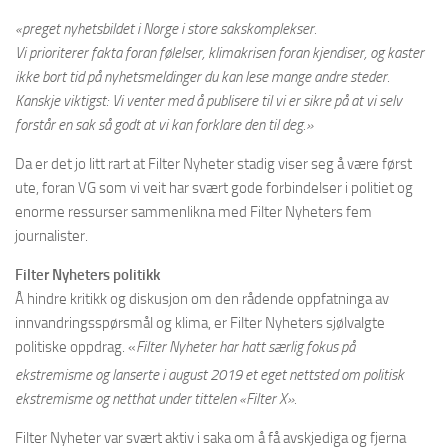
«preget nyhetsbildet i Norge i store sakskomplekser.
Vi prioriterer fakta foran følelser, klimakrisen foran kjendiser, og kaster
ikke bort tid på nyhetsmeldinger du kan lese mange andre steder.
Kanskje viktigst: Vi venter med å publisere til vi er sikre på at vi selv
forstår en sak så godt at vi kan forklare den til deg.»
Da er det jo litt rart at Filter Nyheter stadig viser seg å være først
ute, foran VG som vi veit har svært gode forbindelser i politiet og
enorme ressurser sammenlikna med Filter Nyheters fem
journalister.
Filter Nyheters politikk
Å hindre kritikk og diskusjon om den rådende oppfatninga av
innvandringsspørsmål og klima, er Filter Nyheters sjølvalgte
politiske oppdrag. «
Filter Nyheter har hatt særlig fokus på
ekstremisme
og lanserte i august 2019 et eget nettsted om politisk
ekstremisme og netthat under tittelen «Filter X».
Filter Nyheter var svært aktiv i saka om å få avskjediga og fjerna