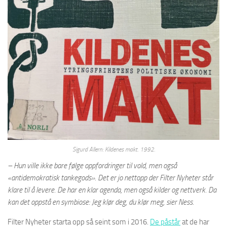
Sigurd Allern: Kildenes makt. 1992.
– Hun ville ikke bare følge oppfordringer til vold, men også
«antidemokratisk tankegods». Det er jo nettopp der Filter Nyheter står
klare til å levere. De har en klar agenda, men også kilder og nettverk. Da
kan det oppstå en symbiose: Jeg klør deg, du klør meg, sier Ness.
Filter Nyheter starta opp så seint som i 2016.
De påstår
at de har