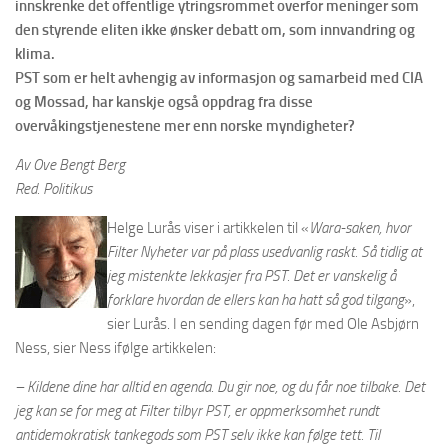
innskrenke det offentlige ytringsrommet overfor meninger som
den styrende eliten ikke ønsker debatt om, som innvandring og
klima.
PST som er helt avhengig av informasjon og samarbeid med CIA
og Mossad, har kanskje også oppdrag fra disse
overvåkingstjenestene mer enn norske myndigheter?
Av Ove Bengt Berg
Red. Politikus
Helge Lurås viser i artikkelen til «
Wara-saken, hvor
Filter Nyheter var på plass usedvanlig raskt. Så tidlig at
jeg mistenkte lekkasjer fra PST. Det er vanskelig å
forklare hvordan de ellers kan ha hatt så god tilgang
»,
sier Lurås. I en sending dagen før med Ole Asbjørn
Ness, sier Ness ifølge artikkelen:
– Kildene dine har alltid en agenda. Du gir noe, og du får noe tilbake. Det
jeg kan se for meg at Filter tilbyr PST, er oppmerksomhet rundt
antidemokratisk tankegods som PST selv ikke kan følge tett. Til