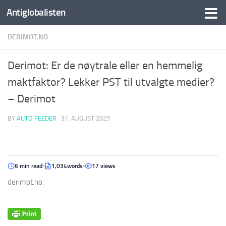
Antiglobalisten
DERIMOT.NO
Derimot: Er de nøytrale eller en hemmelig
maktfaktor? Lekker PST til utvalgte medier?
– Derimot
BY
AUTO FEEDER
·
31. AUGUST 2025
6 min read
1,034words
17 views
derimot.no: