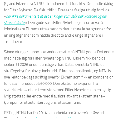
Øyvind Eikrem fra NTNU i Trondheim. Litt for aktiv. Det endte dårlig
for Filter Nyheter. De fikk kritikk i Pressens faglige utvalg fordi de
«
har ikke dokumentert at det er klager som står bak kontoen og har
skrevet dette.
» Den gode saka Filter Nyheter kjempa for var å
kriminalisere Eikrems uttalelser om den kulturelle bakgrunnen for
en ung afghaner som hadde drept to andre unge afghanere i
Trondheim.
Sånne ytringer kunne ikke andre ansatte på NTNU godta. Det endte
med nederlag for Filter Nyheter og NTNU. Eikrem fikk beholde
jobben til 2026 under gunstige vilkår. Datatilsynet ila NTNU et
straffegebyr for ulovlig innbrudd i Eikrems epostkonto, og NTNUs
nye rektor beklaga skriftlig overfor Eikrem som fikk en kompensjon
for datainnbruddet på 60 000. Den ekstreme aksjonen fra
sjølerklærte «antiekstremister» med Filter Nyheter som en synlig
ivrig støttespiller endte med å avsløre at «antiekstremistene»
kjemper for et autoritært og ensretta samfunn.
PST og NTNU har fra 2014 samarbeida om å overvåke Øyvind