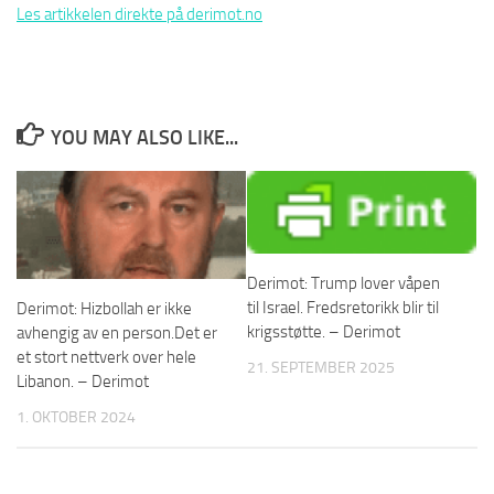
Les artikkelen direkte på derimot.no
YOU MAY ALSO LIKE...
Derimot: Trump lover våpen
til Israel. Fredsretorikk blir til
Derimot: Hizbollah er ikke
krigsstøtte. – Derimot
avhengig av en person.Det er
et stort nettverk over hele
21. SEPTEMBER 2025
Libanon. – Derimot
1. OKTOBER 2024