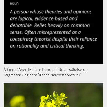
Å Finne Veien Mellom Rasjonell Undersøkelse og
Stigmatisering som ‘Konspirasjonsteoretiker’