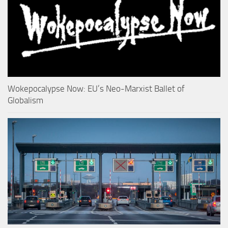
Wokepocalypse Now: EU’s Neo-Marxist Ballet of
Globalism