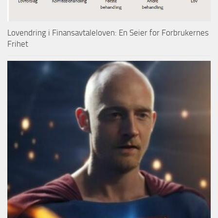
Lovendring i Finansavtaleloven: En Seier for Forbrukernes
Frihet