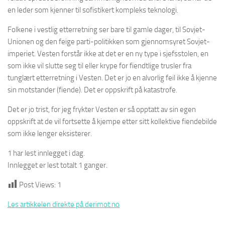
en leder som kjenner til sofistikert kompleks teknologi.
Folkene i vestlig etterretning ser bare til gamle dager, til Sovjet-
Unionen og den feige parti-politikken som gjennomsyret Sovjet-
imperiet. Vesten forstår ikke at det er en ny type i sjefsstolen, en
som ikke vil slutte seg til eller krype for fiendtlige trusler fra
tunglært etterretning i Vesten. Det er jo en alvorlig feil ikke å kjenne
sin motstander (fiende). Det er oppskrift på katastrofe.
Det er jo trist, for jeg frykter Vesten er så opptatt av sin egen
oppskrift at de vil fortsette å kjempe etter sitt kollektive fiendebilde
som ikke lenger eksisterer.
1 har lest innlegget i dag.
Innlegget er lest totalt 1 ganger.
Post Views:
1
Les artikkelen direkte på derimot.no