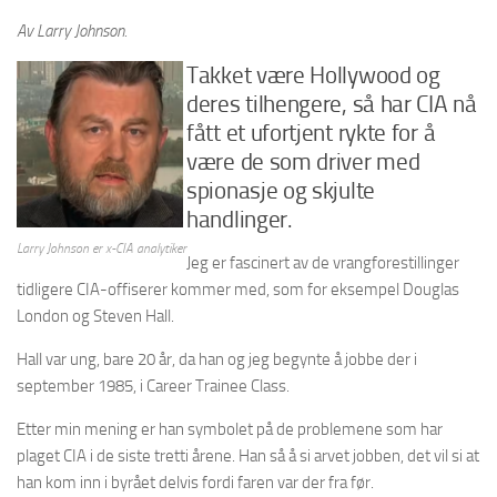
Av Larry Johnson.
Takket være Hollywood og
deres tilhengere, så har CIA nå
fått et ufortjent rykte for å
være de som driver med
spionasje og skjulte
handlinger.
Larry Johnson er x-CIA analytiker
Jeg er fascinert av de vrangforestillinger
tidligere CIA-offiserer kommer med, som for eksempel Douglas
London og Steven Hall.
Hall var ung, bare 20 år, da han og jeg begynte å jobbe der i
september 1985, i Career Trainee Class.
Etter min mening er han symbolet på de problemene som har
plaget CIA i de siste tretti årene. Han så å si arvet jobben, det vil si at
han kom inn i byrået delvis fordi faren var der fra før.