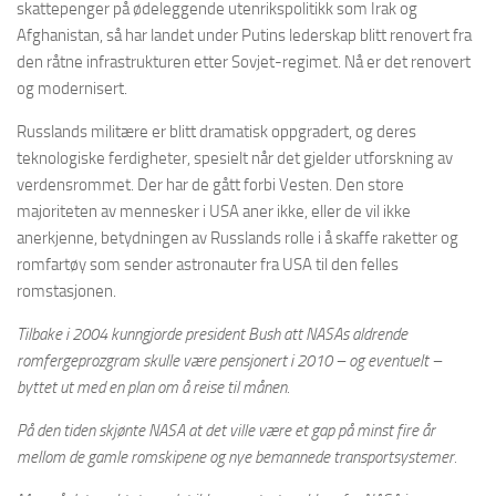
skattepenger på ødeleggende utenrikspolitikk som Irak og
Afghanistan, så har landet under Putins lederskap blitt renovert fra
den råtne infrastrukturen etter Sovjet-regimet. Nå er det renovert
og modernisert.
Russlands militære er blitt dramatisk oppgradert, og deres
teknologiske ferdigheter, spesielt når det gjelder utforskning av
verdensrommet. Der har de gått forbi Vesten. Den store
majoriteten av mennesker i USA aner ikke, eller de vil ikke
anerkjenne, betydningen av Russlands rolle i å skaffe raketter og
romfartøy som sender astronauter fra USA til den felles
romstasjonen.
Tilbake i 2004 kunngjorde president Bush att NASAs aldrende
romfergeprozgram skulle være pensjonert i 2010 – og eventuelt –
byttet ut med en plan om å reise til månen.
På den tiden skjønte NASA at det ville være et gap på minst fire år
mellom de gamle romskipene og nye bemannede transportsystemer.