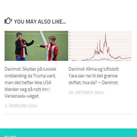
YOU MAY ALSO LIKE...
Derimot: Skylder på russisk
Derimot: Klima og luftslott:
innblanding da Trump vant,
Yara sier nei til det grønne
men det hefter ikke.USA
skiftet, hva da? – Derimot
blander seg på nytt inn i
30. OKTOBER 2024
Venezuela-valget.
2. FEBRUAR 2024