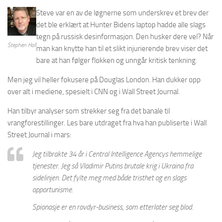
Steve var en av de løgnerne som underskrev et brev der
det ble erklært at Hunter Bidens laptop hadde alle slags
tegn på russisk desinformasjon. Den husker dere vel? Når
Stephen Hall
man kan knytte han til et slikt injurierende brev viser det
bare at han følger flokken og unngår kritisk tenkning.
Men jeg vil heller fokusere på Douglas London. Han dukker opp
over alt i mediene, spesielt i CNN og i Wall Street Journal.
Han tilbyr analyser som strekker seg fra det banale til
vrangforestillinger. Les bare utdraget fra hva han publiserte i Wall
Street Journal i mars:
Jeg tilbrakte 34 år i Central Intelligence Agencys hemmelige
tjenester. Jeg så Vladimir Putins brutale krig i Ukraina fra
sidelinjen. Det fylte meg med både tristhet og en slags
opportunisme.
Spionasje er en rovdyr-business, som etterlater seg blod.