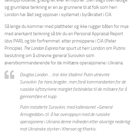
og grunnløse tenkning er en av grunnene til at folk som herr
London har ålet seg oppover i systemet i byråkratiet i CIA.
Så lenge du kommer med plattheter og ikke rugger båten for mye
med anerkjent tenkning så blir du en Personal Appraisal Report
(dvs PAR), og blir forfremmet etter prinsippene i CIA (Peter
Principle).
The London Express
har spurt ut herr London om Putins
beslutning om å utnevne general Surovikin som
øverstkommanderende for de militære operasjonene i Ukraina.
Douglas London ….tror ikke Vladimir Putin utnevnte
Surovikin for hans bragder, men fordi kommandanten for de
russiske luftstyrkene manglet forbindelse til de militære for å
gjennomføre et kupp.
Putin installerte Surovikin, med kallenavnet
«General
Armageddon
» til å har overoppsyn med de russiske
operasjonene i Ukraina denne måneden etter alvorlige nederlag
mot Ukrainske styrker i Kherson og Kharkiv.