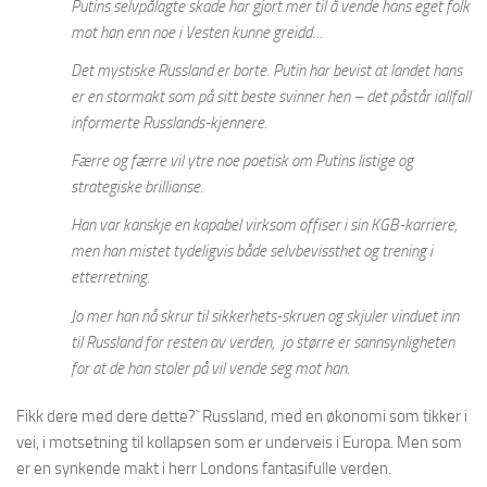
Putins selvpålagte skade har gjort mer til å vende hans eget folk
mot han enn noe i Vesten kunne greidd…
Det mystiske Russland er borte. Putin har bevist at landet hans
er en stormakt som på sitt beste svinner hen – det påstår iallfall
informerte Russlands-kjennere.
Færre og færre vil ytre noe poetisk om Putins listige og
strategiske brillianse.
Han var kanskje en kapabel virksom offiser i sin KGB-karriere,
men han mistet tydeligvis både selvbevissthet og trening i
etterretning.
Jo mer han nå skrur til sikkerhets-skruen og skjuler vinduet inn
til Russland for resten av verden, jo større er sannsynligheten
for at de han stoler på vil vende seg mot han.
Fikk dere med dere dette?` Russland, med en økonomi som tikker i
vei, i motsetning til kollapsen som er underveis i Europa. Men som
er en synkende makt i herr Londons fantasifulle verden.