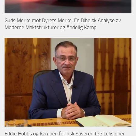
Guds Merke mot Dyrets Merke: En Bibelsk Analyse av
Moderne Maktstrukturer og Åndelig Kamp
Eddie Hobbs og Kampen for Irsk Suverenitet: Leksjoner