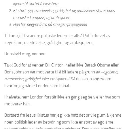
kjente til sluttet å eksistere.
Et stort ego, overlevelse, grådighet og ambisjoner styrer hans
moralske kompass, og ambisjoner.
Han har begynt å tro på sin egen propaganda.
Til forskjell fra andre politiske ledere er altså Putin drevet av
«egoisme, overlevelse, grådighet og ambisjoner».
Unnskyld meg, venner.
Takk Gud for at verken Bill Clinton, heller ikke Barack Obama eller
Boris Johnson var motiverte til å bli ledere på grunn av «
egoisme,
overlevelse, grådighet eller emisjoner»!!
Så du kan jo spørre om
hvorfor jeg håner London som banal.
I helvete, herr London forstår ikke en gang seg selv eller hva som
motiverer han.
Bortsett fra Jesus Kristus har jeg ikke hatt det privilegium å kjenne
noen politisk leder av betydning som ikke er styrt av egoisme,
selvoppholdelse, grådighet eller emisjoner. Den slags overflødige