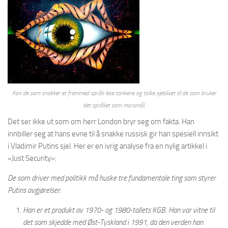
Kan de som snakker et fremmed språk lese tankene og tolke sjelslivet til de som bruker
det språket som morsmål.
Det ser ikke ut som om herr London bryr seg om fakta. Han
innbiller seg at hans evne til å snakke russisk gir han spesiell innsikt
i Vladimir Putins sjel. Her er en ivrig analyse fra en nylig artikkel i
«Just Security»:
De som driver med politikk må huske tre fundamentale ting som styrer
Putins avgjørelser:
Han er et produkt av 1970- og 1980-tallets KGB. Han var vitne til
det som skjedde med Øst-Tyskland i 1991, da den verden han