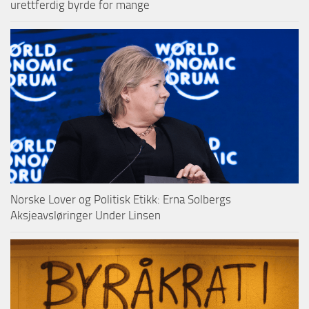
urettferdig byrde for mange
Norske Lover og Politisk Etikk: Erna Solbergs
Aksjeavsløringer Under Linsen