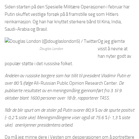
Siden starten på den Spesielle Militære Operasjonen i februar har
Putin skuffet vestlige forsøk på å framstille seg som Hitlers
reinkarnasjon. Og han har knyttet sterkere bånd til Kina, India,
Saudi-Arabia og Brasil.
Og jeg glemte
visst å nevne at
Douglas London
han nyter godt av
populær støtte i det russiske folket.
Andelen av russiske borgere som har tillit til president Vladimir Putin er
over 80 % ifølge
All-Russian Public Opinion Research Center
. De
publiserte resultatet av en meningsmåling gjennomført fra 3. til 9.
oktober blant 1600 personer over 18 år, rapporterer TASS.
Når de blir spurt om de stoler på Putin svarer 80,9 % av de spurte positivt
(- 0,2 % siste uke). Meningsmålingene viser også at 75.6 % (- 1,3 % siste
uke). anerkjenner presidentens arbeid.
Da må jeg minne dere i Vesten om desperasjonen om å portrettere