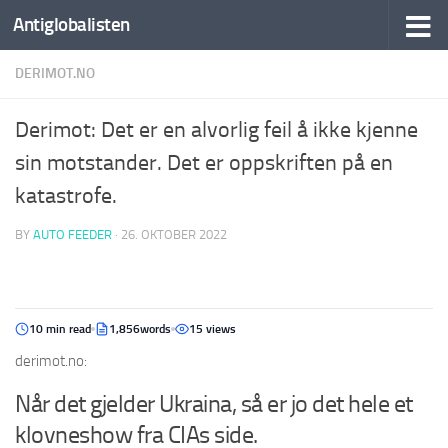
Antiglobalisten
DERIMOT.NO
Derimot: Det er en alvorlig feil å ikke kjenne
sin motstander. Det er oppskriften på en
katastrofe.
BY
AUTO FEEDER
·
26. OKTOBER 2022
10 min read
1,856words
15 views
derimot.no:
Når det gjelder Ukraina, så er jo det hele et
klovneshow fra CIAs side.