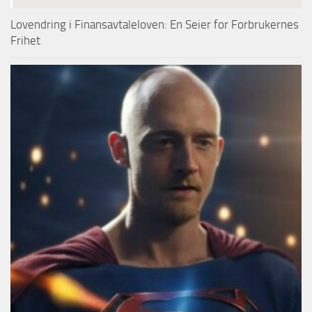
Lovendring i Finansavtaleloven: En Seier for Forbrukernes
Frihet