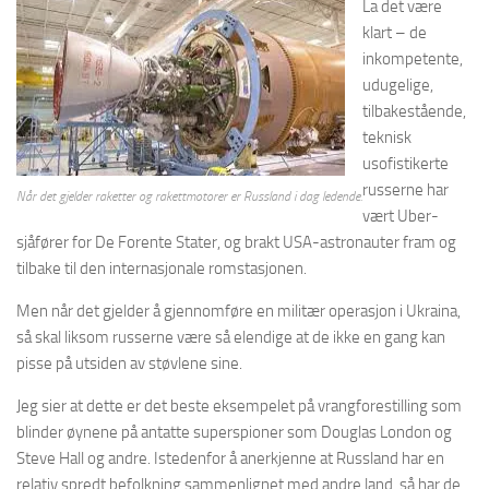
La det være
klart – de
inkompetente,
udugelige,
tilbakestående,
teknisk
usofistikerte
russerne har
Når det gjelder raketter og rakettmotorer er Russland i dag ledende.
vært Uber-
sjåfører for De Forente Stater, og brakt USA-astronauter fram og
tilbake til den internasjonale romstasjonen.
Men når det gjelder å gjennomføre en militær operasjon i Ukraina,
så skal liksom russerne være så elendige at de ikke en gang kan
pisse på utsiden av støvlene sine.
Jeg sier at dette er det beste eksempelet på vrangforestilling som
blinder øynene på antatte superspioner som Douglas London og
Steve Hall og andre. Istedenfor å anerkjenne at Russland har en
relativ spredt befolkning sammenlignet med andre land, så har de