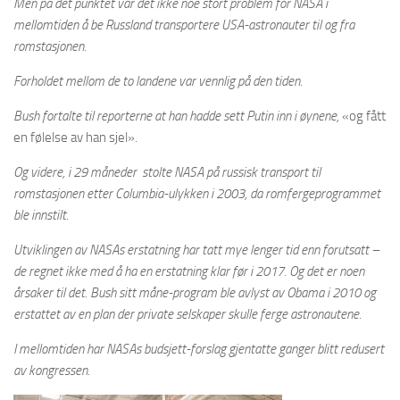
Men på det punktet var det ikke noe stort problem for NASA i
mellomtiden å be Russland transportere USA-astronauter til og fra
romstasjonen.
Forholdet mellom de to landene var vennlig på den tiden.
Bush fortalte til reporterne at han hadde sett Putin inn i øynene,
«og fått
en følelse av han sjel».
Og videre, i 29 måneder stolte NASA på russisk transport til
romstasjonen etter Columbia-ulykken i 2003, da romfergeprogrammet
ble innstilt.
Utviklingen av NASAs erstatning har tatt mye lenger tid enn forutsatt –
de regnet ikke med å ha en erstatning klar før i 2017. Og det er noen
årsaker til det. Bush sitt måne-program ble avlyst av Obama i 2010 og
erstattet av en plan der private selskaper skulle ferge astronautene.
I mellomtiden har NASAs budsjett-forslag gjentatte ganger blitt redusert
av kongressen.