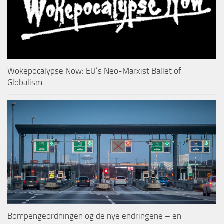
Wokepocalypse Now: EU’s Neo-Marxist Ballet of
Globalism
Bompengeordningen og de nye endringene – en