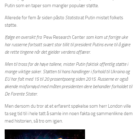
Putin som en taper som mangler populær støtte.
Allerede for fem år siden påsto
Statista
at Putin mistet folkets
støtte.
Ifølge en oversikt fra
Pew Research Center
som kom ut forrige uke
har russerne fortsatt svært stor tillit til president Putins evne til å gjøre
de rette tingene når det gjelder verdens affærer.
Men til tross for de høye tallene, mister Putin faktisk offentlig støtte i
mange viktige saker. Støtten til hans handlinger i forhold til Ukraina og
EU har falt med 15 til 20 prosentpoeng siden 2015. Russerne er også
økende misfornøyd med måten presidenten dere behandler forholdet til
De Forente Stater.
Men dersom du tror at et erfarent spøkelse som herr London ville
ta seg tid til i hele tatt å samle inn noen fakta og sammenlikne dem
med historien, så tro om igjen.