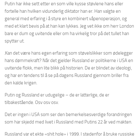
Putin har ikke sett etter en som ville kysse støvlene hans eller
fortelle han hvilken vidunderlig diktator han er. Han valgte en
general med erfaring i å styre en kombinert våpenoperasjon, og
med et klart bevis på at han kan lykkes. Jeg vet ikke om herr London
bare er dum og uvitende eller om ha virkelig tror på det tullet han
spytter ut.
Kan det være hans egen erfaring som støvelslikker som ødelegger
hans dømmekraft? Når det gjelder Russland er politikerne i USA en
uvitende flokk, men lite blikk på historien. De er blindet av ideologi,
og har en tendens til å se på dagens Russland gjennom briller fra
den kalde krigen.
Putin og Russland er udugelige – de er latterlige, de er
tilbakestående. Osv osv osv.
Det er ingen i USA som ser den bemerkelsesverdige forandringen
som har skjedd med livet i Russland med Putins 22 år ved makten.
Russland var et ekte «shit hole» i 1999. I stedenfor å bruke russiske