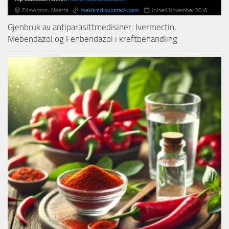
Gjenbruk av antiparasittmedisiner: Ivermectin,
Mebendazol og Fenbendazol i kreftbehandling