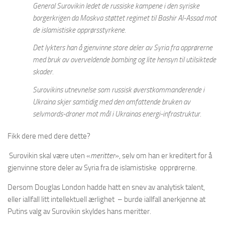
General Surovikin ledet de russiske kampene i den syriske
borgerkrigen da Moskva støttet regimet til Bashir Al-Assad mot
de islamistiske opprørsstyrkene.
Det lykters han å gjenvinne store deler av Syria fra opprørerne
med bruk av overveldende bombing og lite hensyn til utilsiktede
skader.
Surovikins utnevnelse som russisk øverstkommanderende i
Ukraina skjer samtidig med den omfattende bruken av
selvmords-droner mot mål i Ukrainas energi-infrastruktur.
Fikk dere med dere dette?
Surovikin skal være uten «
meritter
», selv om han er kreditert for å
gjenvinne store deler av Syria fra de islamistiske opprørerne.
Dersom Douglas London hadde hatt en snev av analytisk talent,
eller iallfall litt intellektuell ærlighet – burde iallfall anerkjenne at
Putins valg av Surovikin skyldes hans meritter.