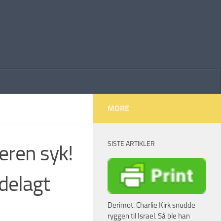
MORE
SISTE ARTIKLER
eren syk!
ødelagt
Derimot: Charlie Kirk snudde
ryggen til Israel. Så ble han