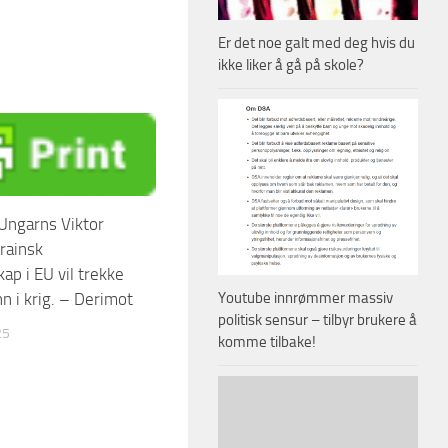
Er det noe galt med deg hvis du
ikke liker å gå på skole?
Ungarns Viktor
rainsk
p i EU vil trekke
n i krig. – Derimot
Youtube innrømmer massiv
politisk sensur – tilbyr brukere å
25
komme tilbake!