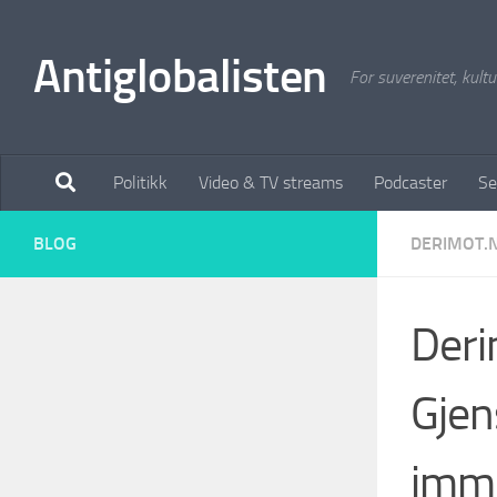
Antiglobalisten
For suverenitet, kultur
Politikk
Video & TV streams
Podcaster
Se
BLOG
DERIMOT.
Deri
Gjen
immu