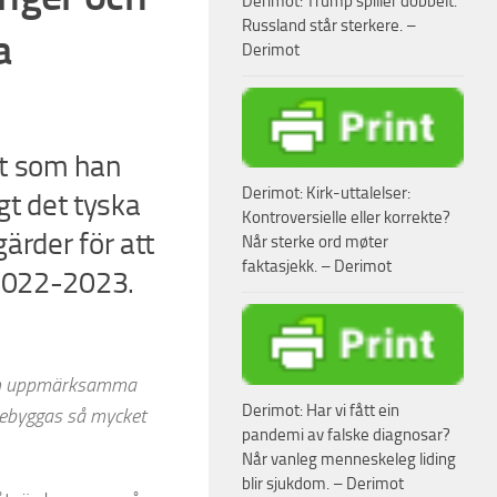
Derimot: Trump spiller dobbelt.
Russland står sterkere. –
a
Derimot
gt som han
Derimot: Kirk-uttalelser:
igt det tyska
Kontroversielle eller korrekte?
ärder för att
Når sterke ord møter
faktasjekk. – Derimot
 2022-2023.
t och uppmärksamma
Derimot: Har vi fått ein
örebyggas så mycket
pandemi av falske diagnosar?
Når vanleg menneskeleg liding
blir sjukdom. – Derimot