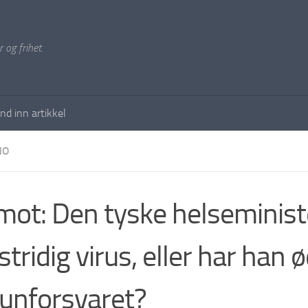
 og frihet.
nd inn artikkel
NO
mot: Den tyske helseminist
stridig virus, eller har han 
nforsvaret?