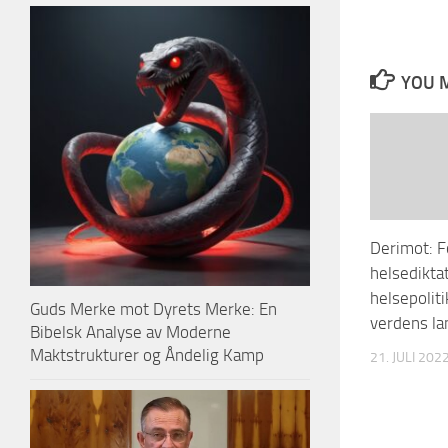
YOU M
Derimot: F
helsedikta
helsepoliti
Guds Merke mot Dyrets Merke: En
verdens la
Bibelsk Analyse av Moderne
Maktstrukturer og Åndelig Kamp
21. JULI 202