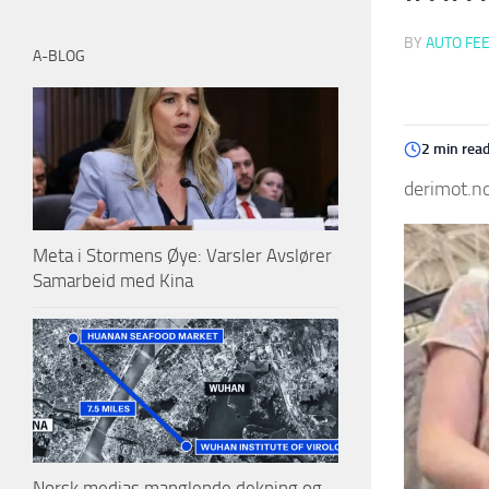
BY
AUTO FE
A-BLOG
2 min rea
derimot.no
Meta i Stormens Øye: Varsler Avslører
Samarbeid med Kina
Norsk medias manglende dekning og