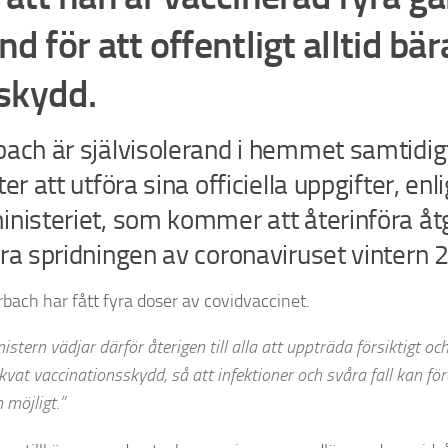
nd för att offentligt alltid bär
kydd.
bach är självisolerand i hemmet samtidi
ter att utföra sina officiella uppgifter, enl
nisteriet, som kommer att återinföra åtg
dra spridningen av coronaviruset vintern
rbach har fått fyra doser av covidvaccinet.
nistern vädjar därför återigen till alla att uppträda försiktig
kvat vaccinationsskydd, så att infektioner och svåra fall kan f
 möjligt.”