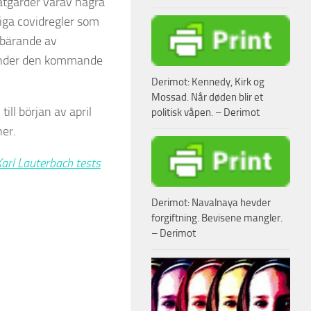
åtgärder varav några
vriga covidregler som
 bärande av
 under den kommande
Derimot: Kennedy, Kirk og
Mossad. Når døden blir et
ll början av april
politisk våpen. – Derimot
ner.
arl Lauterbach tests
Derimot: Navalnaya hevder
forgiftning. Bevisene mangler.
– Derimot