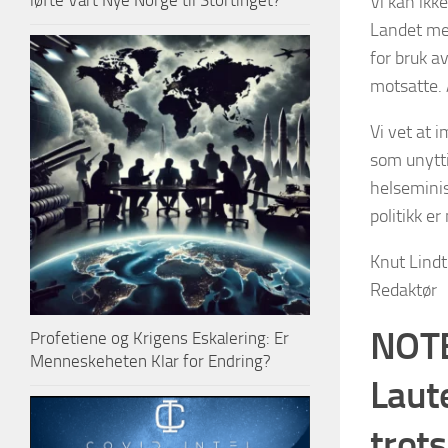
løfte Vårt Nye Norge til Stortinget?
Vi kan ikk
Landet med
for bruk a
motsatte. 
Vi vet at 
som unytti
helseminis
politikk e
Knut Lind
Redaktør
NOTE
Profetiene og Krigens Eskalering: Er
Menneskeheten Klar for Endring?
Laute
trots