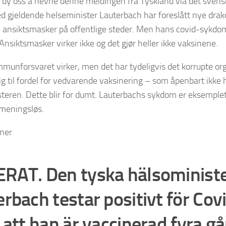
e dy oss å nevne denne meldingen fra Tyskland via det sven
 gjeldende helseminister Lauterbach har foreslått nye drak
v ansiktsmasker på offentlige steder. Men hans covid-sykdom 
Ansiktsmasker virker ikke og det gjør heller ikke vaksinene.
immunforsvaret virker, men det har tydeligvis det korrupte 
g til fordel for vedvarende vaksinering – som åpenbart ikke 
teren. Dette blir for dumt. Lauterbachs sykdom er eksemple
r meningsløs.
tner
RAT. Den tyska hälsoministe
rbach testar positivt för Cov
 att han är vaccinerad fyra g