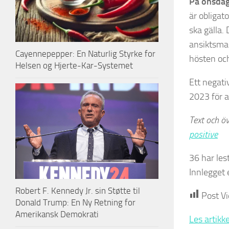
På onsda
är obligat
ska gälla.
ansiktsma
Cayennepepper: En Naturlig Styrke for
hösten och
Helsen og Hjerte-Kar-Systemet
Ett negati
2023 för at
Text och ö
positive
36 har lest
Innlegget e
Robert F. Kennedy Jr. sin Støtte til
Post V
Donald Trump: En Ny Retning for
Amerikansk Demokrati
Les artikk