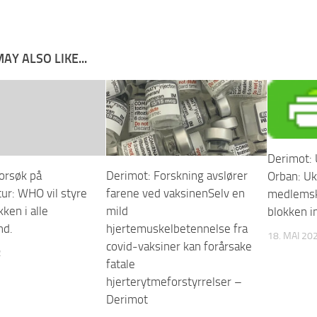
AY ALSO LIKE...
Derimot: 
orsøk på
Derimot: Forskning avslører
Orban: Uk
tur: WHO vil styre
farene ved vaksinenSelv en
medlemska
kken i alle
mild
blokken in
nd.
hjertemuskelbetennelse fra
18. MAI 20
covid-vaksiner kan forårsake
2
fatale
hjerterytmeforstyrrelser –
Derimot