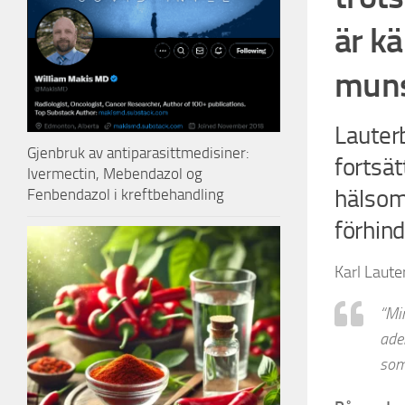
är kä
muns
Lauter
Gjenbruk av antiparasittmedisiner:
fortsät
Ivermectin, Mebendazol og
hälsomi
Fenbendazol i kreftbehandling
förhin
Karl Laute
“Mi
ade
som