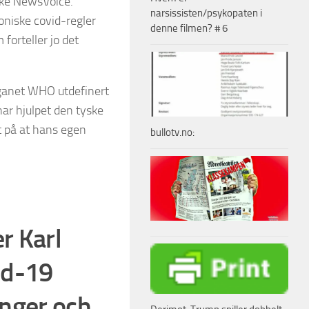
ske NewsVoice.
narsissisten/psykopaten i
oniske covid-regler
denne filmen? # 6
forteller jo det
organet WHO utdefinert
har hjulpet den tyske
t på at hans egen
bullotv.no:
r Karl
id-19
ånger och