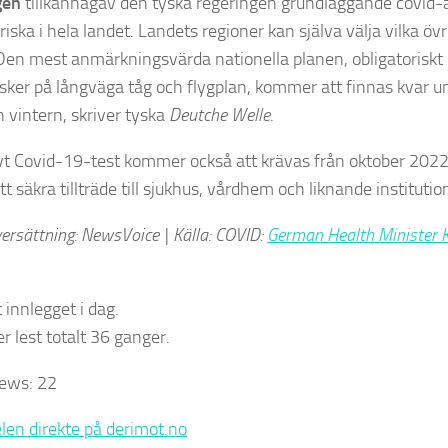
gen
tillkännagav den tyska regeringen grundläggande covid-
oriska i hela landet. Landets regioner kan själva välja vilka ö
 Den mest anmärkningsvärda nationella planen, obligatoriskt
sker på långväga tåg och flygplan, kommer att finnas kvar
 vintern, skriver tyska
Deutche Welle
.
vt Covid-19-test kommer också att krävas från oktober 2022 ti
t säkra tillträde till sjukhus, vårdhem och liknande institutio
versättning: NewsVoice | Källa: COVID:
German Health Minister K
 innlegget i dag.
r lest totalt 36 ganger.
iews:
22
elen direkte på derimot.no