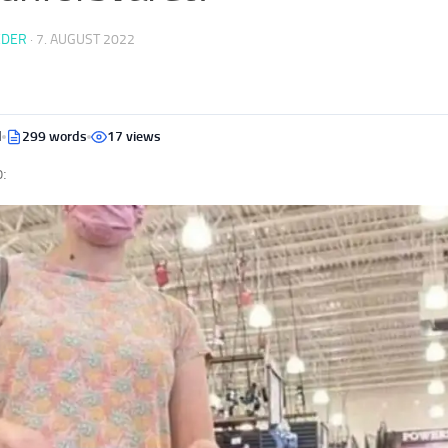
EDER
·
7. AUGUST 2022
d
299 words
17 views
: