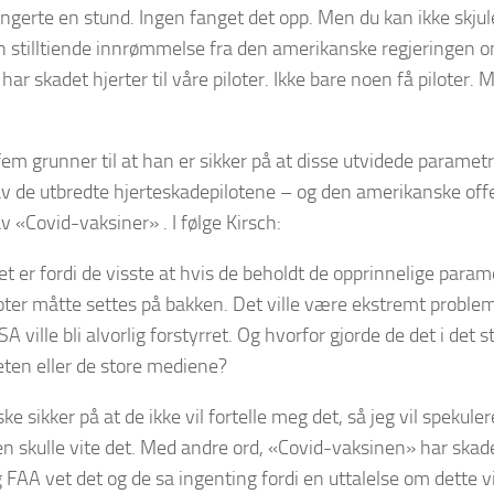
ungerte en stund. Ingen fanget det opp. Men du kan ikke skjul
n stilltiende innrømmelse fra den amerikanske regjeringen 
har skadet hjerter til våre piloter. Ikke bare noen få piloter.
 fem grunner til at han er sikker på at disse utvidede parame
v de utbredte hjerteskadepilotene – og den amerikanske off
v «Covid-vaksiner» . I følge Kirsch:
et er fordi de visste at hvis de beholdt de opprinnelige parame
ter måtte settes på bakken. Det ville være ekstremt problem
USA ville bli alvorlig forstyrret. Og hvorfor gjorde de det i det s
eten eller de store mediene?
ke sikker på at de ikke vil fortelle meg det, så jeg vil spekulere
oen skulle vite det. Med andre ord, «Covid-vaksinen» har skad
og FAA vet det og de sa ingenting fordi en uttalelse om dette vi