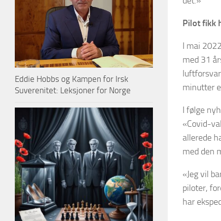
det.»
Pilot fikk
I mai 2022
med 31 års
luftforsva
Eddie Hobbs og Kampen for Irsk
minutter e
Suverenitet: Leksjoner for Norge
I følge ny
«Covid-vak
allerede h
med den m
«Jeg vil b
piloter, fo
har eksped