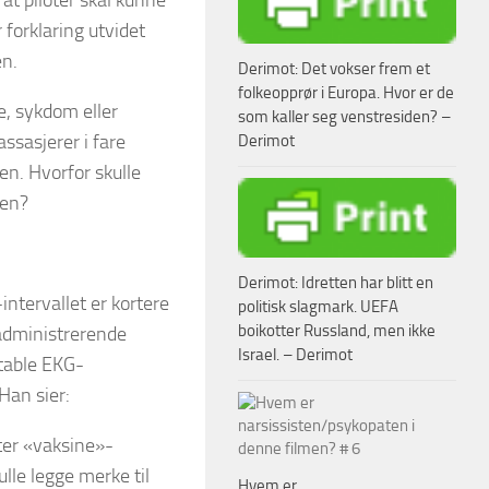
t piloter skal kunne
 forklaring utvidet
en.
Derimot: Det vokser frem et
folkeopprør i Europa. Hvor er de
e, sykdom eller
som kaller seg venstresiden? –
assasjerer i fare
Derimot
en. Hvorfor skulle
ten?
Derimot: Idretten har blitt en
intervallet er kortere
politisk slagmark. UEFA
boikotter Russland, men ikke
 administrerende
Israel. – Derimot
ptable EKG-
Han sier:
tter «vaksine»-
ulle legge merke til
Hvem er