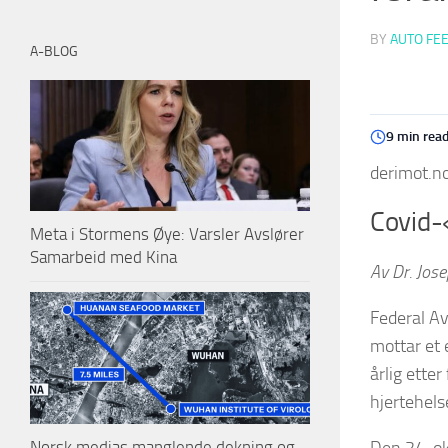
BY
AUTO FE
A-BLOG
9 min rea
derimot.no
Covid-«
Meta i Stormens Øye: Varsler Avslører
Samarbeid med Kina
Av Dr. Jos
Federal Av
mottar et 
årlig etter
hjertehels
Norsk medias manglende dekning og