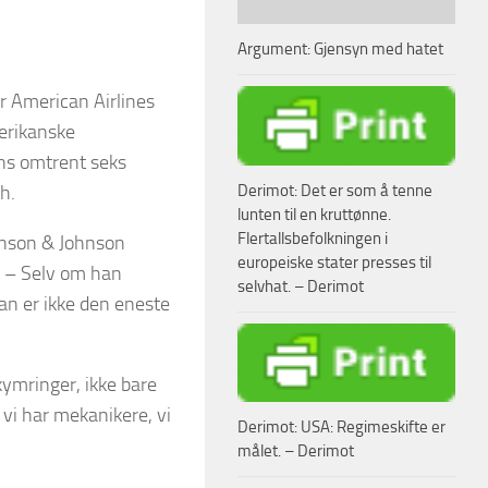
Argument: Gjensyn med hatet
r American Airlines
merikanske
ns omtrent seks
Derimot: Det er som å tenne
h.
lunten til en kruttønne.
Flertallsbefolkningen i
ohnson & Johnson
europeiske stater presses til
. – Selv om han
selvhat. – Derimot
han er ikke den eneste
ekymringer, ikke bare
, vi har mekanikere, vi
Derimot: USA: Regimeskifte er
målet. – Derimot