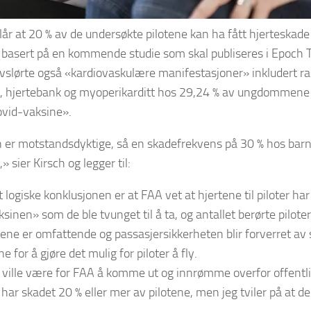
lår at 20 % av de undersøkte pilotene kan ha fått hjerteskad
 basert på en kommende studie som skal publiseres i Epoch T
vslørte også «kardiovaskulære manifestasjoner» inkludert r
), hjertebank og myoperikarditt hos 29,24 % av ungdommene
id-vaksine».
er motstandsdyktige, så en skadefrekvens på 30 % hos barn 
» sier Kirsch og legger til:
logiske konklusjonen er at FAA vet at hjertene til piloter har 
sinen» som de ble tvunget til å ta, og antallet berørte pilote
ene er omfattende og passasjersikkerheten blir forverret av
 for å gjøre det mulig for piloter å fly.
e ville være for FAA å komme ut og innrømme overfor offentl
har skadet 20 % eller mer av pilotene, men jeg tviler på at de