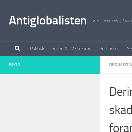
Antiglobalisten
For suverenitet, kultur
Politikk
Video & TV streams
Podcaster
Se
BLOG
DERIMOT.
Deri
skad
foran