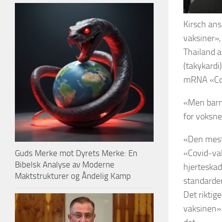
Kirsch ans
vaksiner»,
Thailand a
(takykardi
mRNA «Cov
«Men barn 
for voksne,
«Den mest 
«Covid-vak
Guds Merke mot Dyrets Merke: En
Bibelsk Analyse av Moderne
hjerteskad
Maktstrukturer og Åndelig Kamp
standardene
Det riktig
vaksinen» 