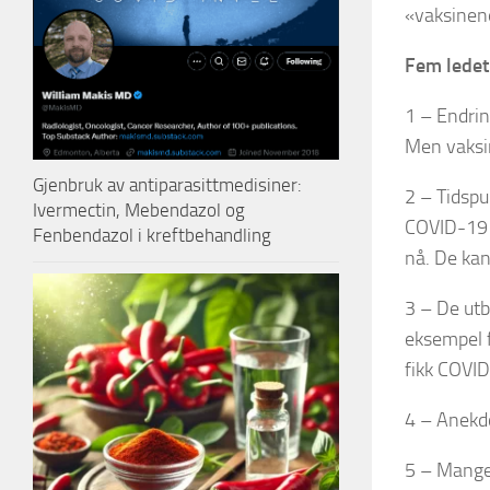
«vaksinene
Fem ledet
1 – Endrin
Men vaksi
Gjenbruk av antiparasittmedisiner:
2 – Tidspu
Ivermectin, Mebendazol og
COVID-19 h
Fenbendazol i kreftbehandling
nå. De kan
3 – De utb
eksempel f
fikk COVID
4 – Anekdo
5 – Mange 