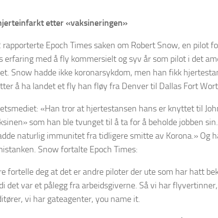
 hjerteinfarkt etter «vaksineringen»
 rapporterte Epoch Times saken om Robert Snow, en pilot fo
 erfaring med å fly kommersielt og syv år som pilot i det a
ret. Snow hadde ikke koronarsykdom, men han fikk hjertesta
tter å ha landet et fly han fløy fra Denver til Dallas Fort Wort
hetsmediet: «Han tror at hjertestansen hans er knyttet til J
sinen» som han ble tvunget til å ta for å beholde jobben sin
adde naturlig immunitet fra tidligere smitte av Korona.» Og 
istanken. Snow fortalte Epoch Times:
are fortelle deg at det er andre piloter der ute som har hatt b
rdi det var et pålegg fra arbeidsgiverne. Så vi har flyvertinner
itører, vi har gateagenter, you name it.