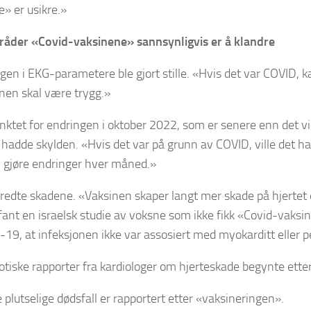
» er usikre.»
råder «Covid-vaksinene» sannsynligvis er å klandre
gen i EKG-parametere ble gjort stille. «Hvis det var COVID, k
nen skal være trygg.»
nktet for endringen i oktober 2022, som er senere enn det v
adde skylden. «Hvis det var på grunn av COVID, ville det ha s
 gjøre endringer hver måned.»
redte skadene. «Vaksinen skaper langt mer skade på hjertet
ant en israelsk studie av voksne som ikke fikk «Covid-vak
-19, at infeksjonen ikke var assosiert med myokarditt eller pe
tiske rapporter fra kardiologer om hjerteskade begynte ette
plutselige dødsfall er rapportert etter «vaksineringen».