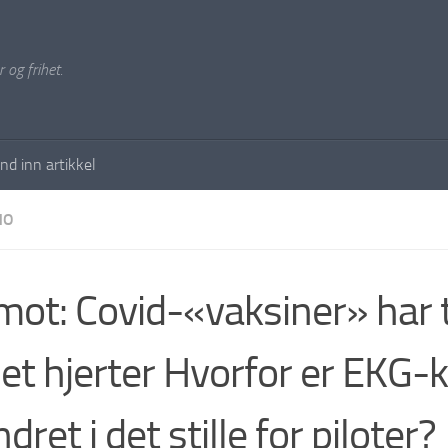
 og frihet.
nd inn artikkel
NO
mot: Covid-«vaksiner» har t
et hjerter Hvorfor er EKG-
dret i det stille for piloter?