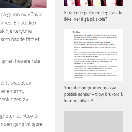
Er det noe galt med deg hvis du
e på grunn av «Covid-
ikke liker å gå på skole?
imes. En studie i
ask hjerterytme
 som hadde fått et
gir en høyere rate
blitt skadet av
Youtube innrømmer massiv
r er enormt,
politisk sensur – tilbyr brukere å
 senkingen av
komme tilbake!
igheten at «Covid-
 noen gang vil gjøre