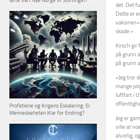
løfte Vårt Nye Norge til Stortinget?
det. Det f
Dette er e
vaksinen» 
skade.»
Kirsch gir
på grunn a
på grunn a
«Jeg tror d
mange pilo
luftfart i 
offentligh
Profetiene og Krigens Eskalering: Er
Menneskeheten Klar for Endring?
Jeg er gans
ville at n
alvorlig, 