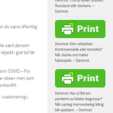
Derimot: Trump spiller dobbelt.
Russland står sterkere. –
Derimot
an du være offentlig.
Derimot: Kirk-uttalelser:
ille vært dersom
Kontroversielle eller korrekte?
kjedd i god tid før
Når sterke ord møter
faktasjekk. – Derimot
 enn COVID.» For
sine-dose» men som
rikarditt.
Derimot: Har vi fått ein
r «vaksinering».
pandemi av falske diagnosar?
Når vanleg menneskeleg liding
blir sjukdom. – Derimot