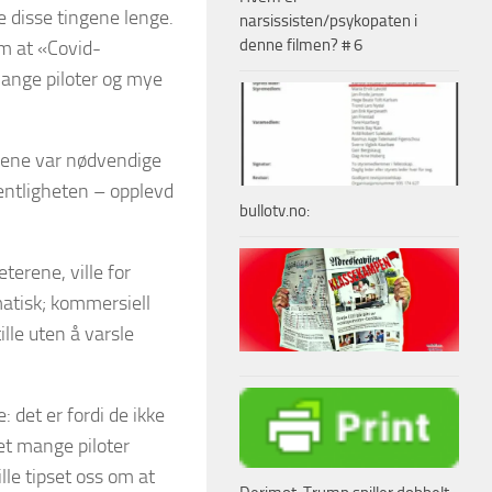
e disse tingene lenge.
narsissisten/psykopaten i
denne filmen? # 6
om at «Covid-
 Mange piloter og mye
trene var nødvendige
entligheten – opplevd
bullotv.no:
terene, ville for
atisk; kommersiell
tille uten å varsle
: det er fordi de ikke
et mange piloter
lle tipset oss om at