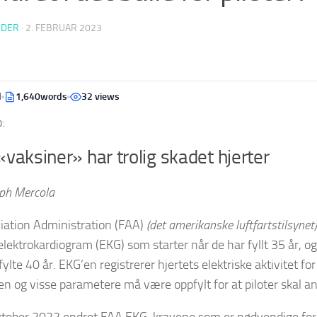
EDER
·
2. FEBRUAR 2023
d
1,640words
32 views
:
vaksiner» har trolig skadet hjerter
eph Mercola
iation Administration (FAA)
(det amerikanske luftfartstilsynet)
elektrokardiogram (EKG) som starter når de har fyllt 35 år, og
 fylte 40 år. EKG’en registrerer hjertets elektriske aktivitet for
en og visse parametere må være oppfylt for at piloter skal anse