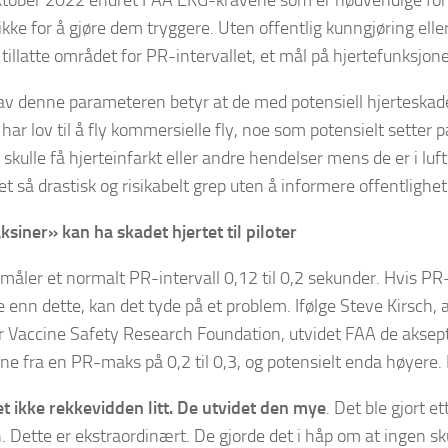
tober 2022 endret FAA EKG-kravene som er nødvendige for a
ikke for å gjøre dem tryggere. Uten offentlig kunngjøring eller
 tillatte området for PR-intervallet, et mål på hjertefunksjon
av denne parameteren betyr at de med potensiell hjerteskad
har lov til å fly kommersielle fly, noe som potensielt setter p
skulle få hjerteinfarkt eller andre hendelser mens de er i luft
et så drastisk og risikabelt grep uten å informere offentlighe
siner» kan ha skadet hjertet til piloter
måler et normalt PR-intervall 0,12 til 0,2 sekunder. Hvis PR-
re enn dette, kan det tyde på et problem. Ifølge Steve Kirsch,
or Vaccine Safety Research Foundation, utvidet FAA de akse
e fra en PR-maks på 0,2 til 0,3, og potensielt enda høyere. 
t ikke rekkevidden litt. De utvidet den mye
. Det ble gjort e
n. Dette er ekstraordinært. De gjorde det i håp om at ingen sk