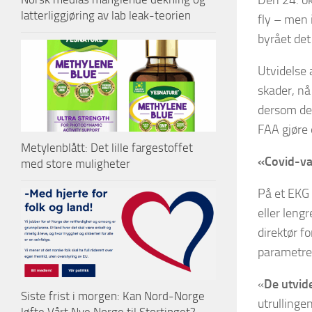
Den 24. ok
latterliggjøring av lab leak-teorien
fly – men 
byrået det
Utvidelse 
skader, nå 
dersom de 
FAA gjøre 
Metylenblått: Det lille fargestoffet
«Covid-vak
med store muligheter
På et EKG 
eller leng
direktør f
parametren
«
De utvide
Siste frist i morgen: Kan Nord-Norge
utrullinge