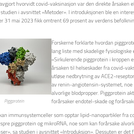
g avgjort hvorvidt covid-vaksinasjon var den direkte årsaken ell
i studien i avsnittet «Metoder». I introduksjonen ble en intere
er 31 mai 2023 fikk omtrent 69 prosent av verdens befolkni
Forskerne forklarte hvordan piggprot
lang liste med skadelige fysiologiske 
«Sirkulerende piggprotein i kroppen 
årsaken til helseskader fra covid-vak
utløse nedbrytning av ACE2-reseptore
av renin-angiotensin-systemet, noe s
alvorlige blodpropper. Piggprotein akt
forårsaker endotel-skade og forårsak
Piggprotein
an immunsystemceller som opptar lipid-nanopartikler fra co
spre piggprotein og mikroRNA, noe som kan forårsake alvorl
er», sa studien i avsnittet «Introduksjon». Dessuten er det 