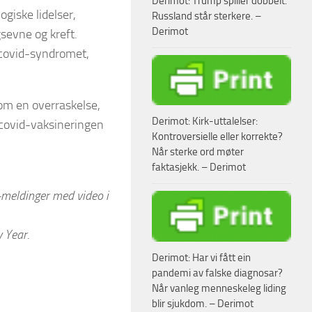
Derimot: Trump spiller dobbelt.
iske lidelser,
Russland står sterkere. –
Derimot
sevne og kreft.
t-covid-syndromet,
m en overraskelse,
Derimot: Kirk-uttalelser:
 covid-vaksineringen
Kontroversielle eller korrekte?
Når sterke ord møter
faktasjekk. – Derimot
X-meldinger med video i
 Year.
Derimot: Har vi fått ein
pandemi av falske diagnosar?
Når vanleg menneskeleg liding
blir sjukdom. – Derimot