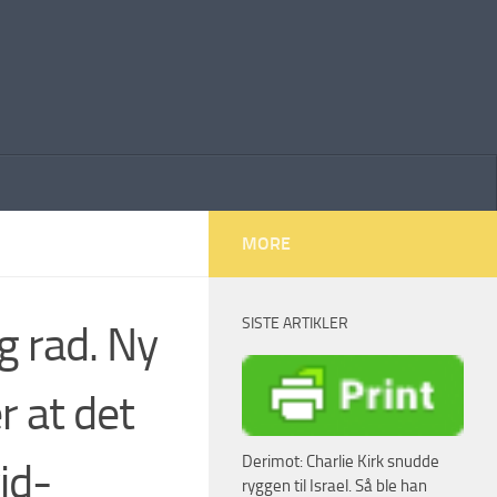
MORE
SISTE ARTIKLER
g rad. Ny
r at det
Derimot: Charlie Kirk snudde
id-
ryggen til Israel. Så ble han