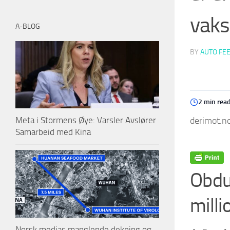
vaks
A-BLOG
BY
AUTO FE
2 min rea
derimot.no
Meta i Stormens Øye: Varsler Avslører
Samarbeid med Kina
Obduk
milli
Norsk medias manglende dekning og