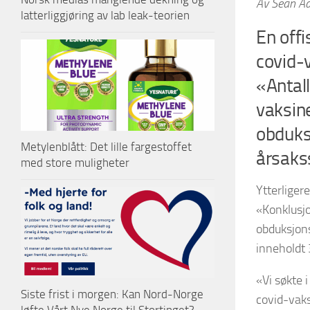
Av Sean Ad
latterliggjøring av lab leak-teorien
En offi
covid-
«Antall
vaksin
obduksj
Metylenblått: Det lille fargestoffet
årsaks
med store muligheter
Ytterliger
«Konklusjo
obduksjons
inneholdt
«Vi søkte 
Siste frist i morgen: Kan Nord-Norge
covid-vaks