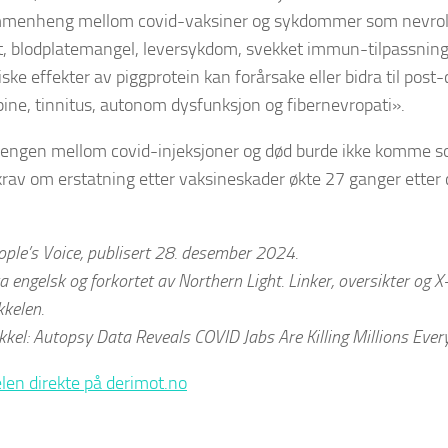
menheng mellom covid-vaksiner og sykdommer som nevrolog
, blodplatemangel, leversykdom, svekket immun-tilpassning
ske effekter av piggprotein kan forårsake eller bidra til pos
ne, tinnitus, autonom dysfunksjon og fibernevropati».
gen mellom covid-injeksjoner og død burde ikke komme so
rav om erstatning etter vaksineskader økte 27 ganger etter
ople’s Voice, publisert 28. desember 2024.
a engelsk og forkortet av Northern Light. Linker, oversikter og 
kkelen.
kkel: Autopsy Data Reveals COVID Jabs Are Killing Millions Every
elen direkte på derimot.no