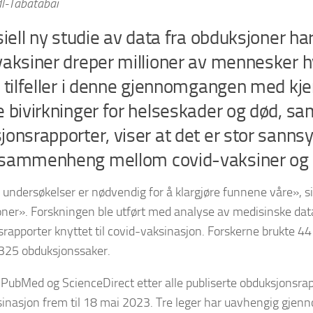
l-Tabatabai
siell ny studie av data fra obduksjoner har
vaksiner dreper millioner av mennesker hv
 tilfeller i denne gjennomgangen med kje
e bivirkninger for helseskader og død, 
onsrapporter, viser at det er stor sannsy
sammenheng mellom covid-vaksiner og 
e undersøkelser er nødvendig for å klargjøre funnene våre», si
ner». Forskningen ble utført med analyse av medisinske dat
rapporter knyttet til covid-vaksinasjon. Forskerne brukte 4
 325 obduksjonssaker.
i PubMed og ScienceDirect etter alle publiserte obduksjonsrapp
inasjon frem til 18 mai 2023. Tre leger har uavhengig gjen