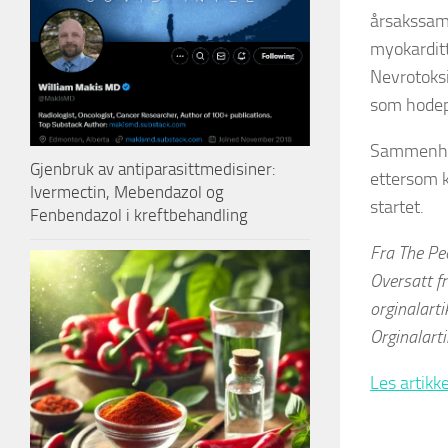
årsakssam
myokarditt
Nevrotoksi
som hodepi
Sammenhen
Gjenbruk av antiparasittmedisiner:
ettersom k
Ivermectin, Mebendazol og
startet.
Fenbendazol i kreftbehandling
Fra The Pe
Oversatt fr
orginalarti
Orginalarti
Les artikk