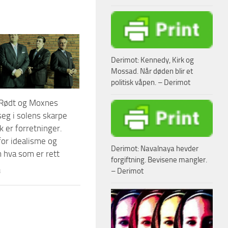
Derimot: Kennedy, Kirk og
Mossad. Når døden blir et
politisk våpen. – Derimot
 Rødt og Moxnes
seg i solens skarpe
kk er forretninger.
for idealisme og
Derimot: Navalnaya hevder
 hva som er rett
forgiftning. Bevisene mangler.
– Derimot
3