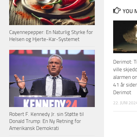
YOU M
Cayennepepper: En Naturlig Styrke for
Helsen og Hjerte-Kar-Systemet
Derimot: T
ville skjed
alarmen o
41 år side
Derimot
22. JUNI 202
Robert F. Kennedy Jr. sin Støtte til
Donald Trump: En Ny Retning for
Amerikansk Demokrati