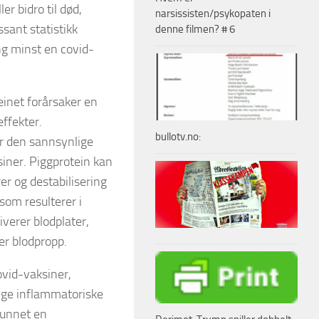
er bidro til død,
narsissisten/psykopaten i
ssant statistikk
denne filmen? # 6
ng minst en covid-
einet forårsaker en
effekter.
bullotv.no:
er den sannsynlige
siner. Piggprotein kan
r og destabilisering
om resulterer i
iverer blodplater,
er blodpropp.
vid-vaksiner,
ige inflammatoriske
funnet en