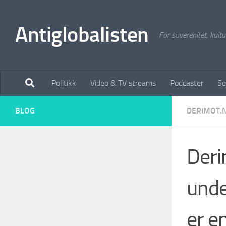
Antiglobalisten
For suverenitet, kultur
Politikk
Video & TV streams
Podcaster
Se
BLOG
DERIMOT.
Deri
unde
er e