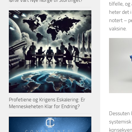
løfte Vårt Nye Norge til Stortinget?
tilfelle, o
heter det 
notert – p
vaksine.
Profetiene og Krigens Eskalering: Er
Menneskeheten Klar for Endring?
Dessuten k
systemisk 
konsekvens