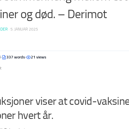
iner og død. – Derimot
EDER
·
5. JANUAR 2025
d
337 words
21 views
:
sjoner viser at covid-vaksine
oner hvert år.