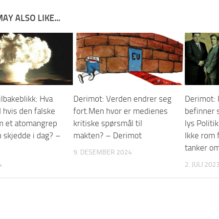
AY ALSO LIKE...
ilbakeblikk: Hva
Derimot: Verden endrer seg
Derimot:
d hvis den falske
fort.Men hvor er medienes
befinner 
m et atomangrep
kritiske spørsmål til
lys Politi
n skjedde i dag? –
makten? – Derimot
Ikke rom 
tanker om
9. DESEMBER 2024
4
2. JULI 202