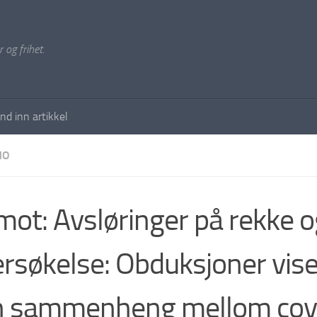
 og frihet.
nd inn artikkel
NO
mot: Avsløringer på rekke o
rsøkelse: Obduksjoner vise
n sammenheng mellom cov