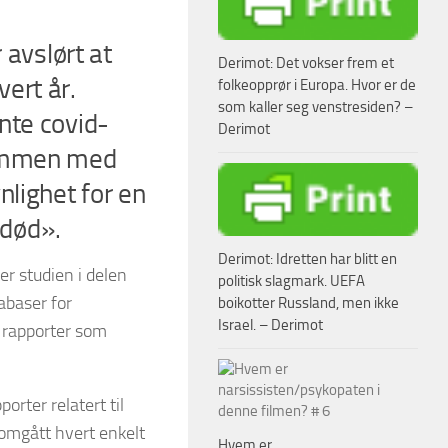
 avslørt at
Derimot: Det vokser frem et
ert år.
folkeopprør i Europa. Hvor er de
som kaller seg venstresiden? –
nte covid-
Derimot
sammen med
nlighet for en
død».
Derimot: Idretten har blitt en
er studien i delen
politisk slagmark. UEFA
abaser for
boikotter Russland, men ikke
Israel. – Derimot
4 rapporter som
orter relatert til
nomgått hvert enkelt
Hvem er