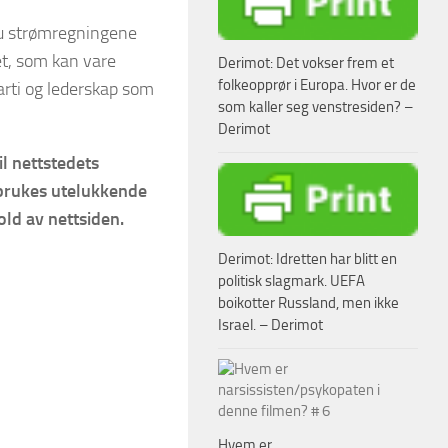
lu strømregningene
et, som kan vare
Derimot: Det vokser frem et
folkeopprør i Europa. Hvor er de
parti og lederskap som
som kaller seg venstresiden? –
Derimot
l nettstedets
 brukes utelukkende
old av nettsiden.
Derimot: Idretten har blitt en
politisk slagmark. UEFA
boikotter Russland, men ikke
Israel. – Derimot
Hvem er