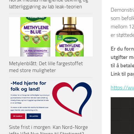
latterliggjøring av lab leak-teorien
Demonstras
som befolk
mellom 12 
er støtted
Er du forn
utgifter 
Metylenblått: Det lille fargestoffet
til å beta
med store muligheter
Link til pa
https://w
Siste frist i morgen: Kan Nord-Norge