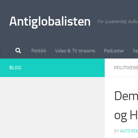
Antiglobalisten
For suverenitet, kultur
Politikk
Video & TV streams
Podcaster
Se
BLOG
POLITIKER
Demo
og H
BY
AUTO FE