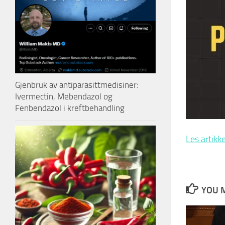
Gjenbruk av antiparasittmedisiner:
Ivermectin, Mebendazol og
Fenbendazol i kreftbehandling
Les artikk
YOU M