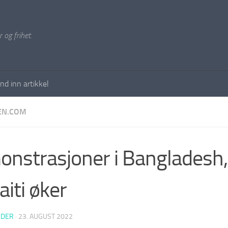
 og frihet.
nd inn artikkel
EN.COM
nstrasjoner i Bangladesh,
aiti øker
EDER
·
23. AUGUST 2022