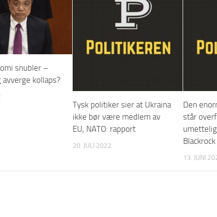
omi snubler –
g avverge kollaps?
2
Tysk politiker sier at Ukraina
Den enorm
ikke bør være medlem av
står over
EU, NATO: rapport
umettelig
Blackrock
20. JULI 2022
13. JUNI 20