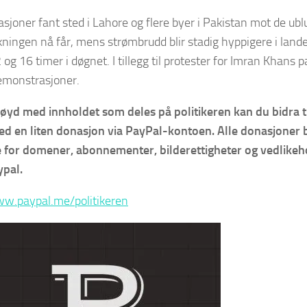
joner fant sted i Lahore og flere byer i Pakistan mot de ub
ningen nå får, mens strømbrudd blir stadig hyppigere i land
og 16 timer i døgnet. I tillegg til protester for Imran Khans 
emonstrasjoner.
øyd med innholdet som deles på politikeren kan du bidra ti
med en liten donasjon via PayPal-kontoen. Alle donasjoner
le for domener, abonnementer, bilderettigheter og vedlikeh
ypal.
ww.paypal.me/politikeren