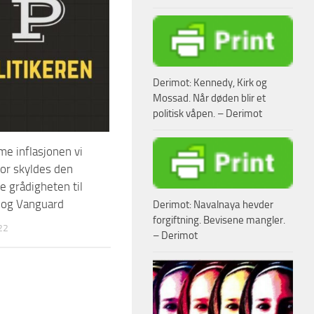
Derimot: Kennedy, Kirk og
Mossad. Når døden blir et
politisk våpen. – Derimot
e inflasjonen vi
for skyldes den
e grådigheten til
 og Vanguard
Derimot: Navalnaya hevder
forgiftning. Bevisene mangler.
22
– Derimot