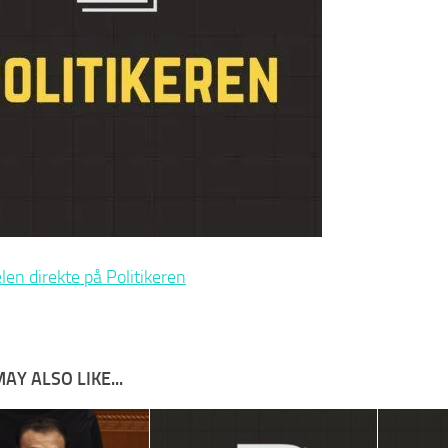
elen direkte på Politikeren
AY ALSO LIKE...