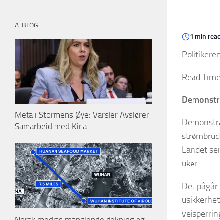
A-BLOG
1 min rea
Politikere
Read Time
Demonstra
Meta i Stormens Øye: Varsler Avslører
Demonstras
Samarbeid med Kina
strømbrud
Landet ser
uker.
Det pågår 
usikkerhet
veisperrin
Norsk medias manglende dekning og