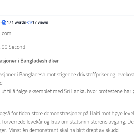
d
171 words
17 views
n.com:
:
55 Second
sjoner i Bangladesh øker
joner i Bangladesh mot stigende drivstoffpriser og levekos
d.
 ut til å følge eksemplet med Sri Lanka, hvor protestene har økt
også for tiden store demonstrasjoner på Haiti mot høye leve
, forverrede levekår og krav om statsministerens avgang. Det
ger. Minst én demonstrant skal ha blitt drept av skudd.