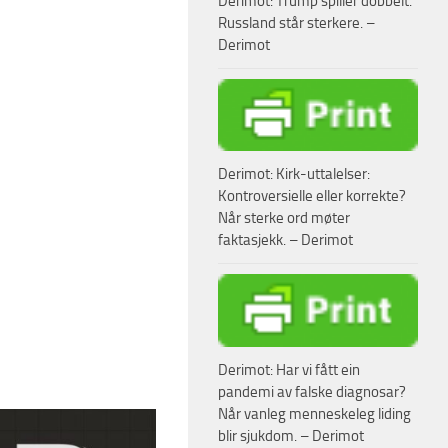
Derimot: Trump spiller dobbelt.
Russland står sterkere. –
Derimot
Derimot: Kirk-uttalelser:
Kontroversielle eller korrekte?
Når sterke ord møter
faktasjekk. – Derimot
Derimot: Har vi fått ein
pandemi av falske diagnosar?
Når vanleg menneskeleg liding
blir sjukdom. – Derimot