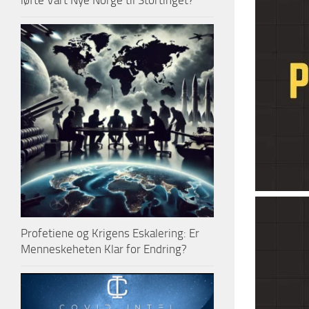
løfte Vårt Nye Norge til Stortinget?
Profetiene og Krigens Eskalering: Er
Menneskeheten Klar for Endring?