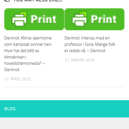
Derimot: Klima-alarmisme
Derimot: Intervju med en
som kampsak svinner hen:
professor i Syria: Mange folk
Hvor har det blitt av
er redde nå. – Derimot
klimakrisen i
27. JANUAR 2025
hovedstrømsmedia? –
Derimot
27. APRIL 2025
BLOG