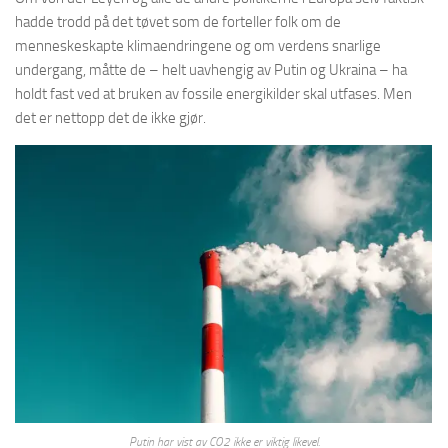
hadde trodd på det tøvet som de forteller folk om de
menneskeskapte klimaendringene og om verdens snarlige
undergang, måtte de – helt uavhengig av Putin og Ukraina – ha
holdt fast ved at bruken av fossile energikilder skal utfases. Men
det er nettopp det de ikke gjør.
Putin har vist av CO2 ikke er viktig likevel.