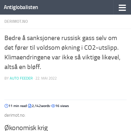
Antiglobalisten
DERIMOT.NO
Bedre å sanksjonere russisk gass selv om
det fører til voldsom økning i CO2-utslipp.
Klimaendringene var ikke så viktige likevel,
altså en bløff.
BY
AUTO FEEDER
·
22. MAI 2022
11 min read
2,142words
16 views
derimot.no:
Økonomisk krig