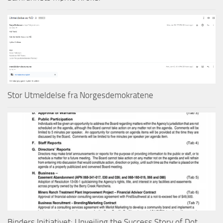
Stor Utmeldelse fra Norgesdemokratene
Binders Initiativet: Unveiling the Success Story of Dot