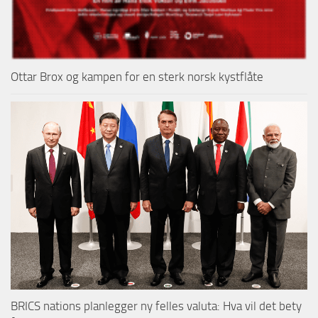
Ottar Brox og kampen for en sterk norsk kystflåte
BRICS nations planlegger ny felles valuta: Hva vil det bety