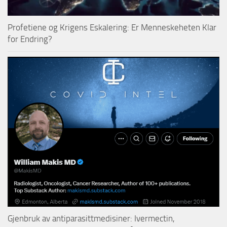
Profetiene og Krigens Eskalering: Er Menneskeheten Klar
for Endring?
Gjenbruk av antiparasittmedisiner: Ivermectin,