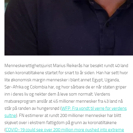
Menneskerettighetsjurist Marius Reikerås har besøkt rundt 40 land
siden koronatiltakene startet for snart to år siden. Han har sett hvor
lite økonomisk margin mennesker i blant annet Egypt, Uganda,
Sør-Afrika og Colombia har, og hvor sårbare de er når staten griper
inn i deres liv og nekter dem å leve som normalt. Verdens
matvareprogram anslår at 45 millioner mennesker fra 43 land nå
står på randen av hungersnød (
WFP: Fra vondt til verre for verdens
sultne
). FN estimerer at rundt 200 millioner mennesker har blitt
skjøvet over i ekstrem fattigdom på grunn av koronatiltakene
(
COVID-19 could see over 200 million more pushed into extreme