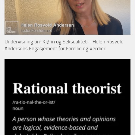
Undervisning om Kjønn og Seksualitet – Helen Rosvold
Andersens Engasjement for Familie og Verdier