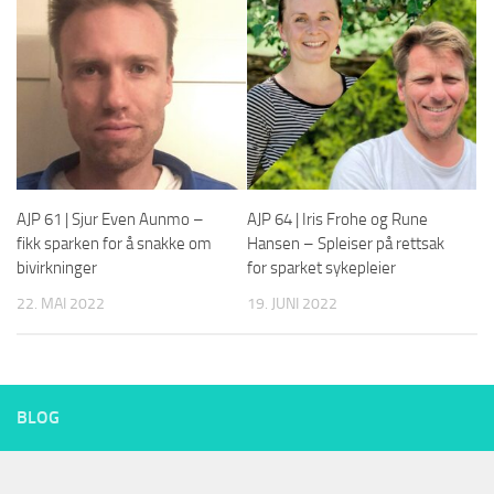
AJP 61 | Sjur Even Aunmo –
AJP 64 | Iris Frohe og Rune
fikk sparken for å snakke om
Hansen – Spleiser på rettsak
bivirkninger
for sparket sykepleier
22. MAI 2022
19. JUNI 2022
BLOG