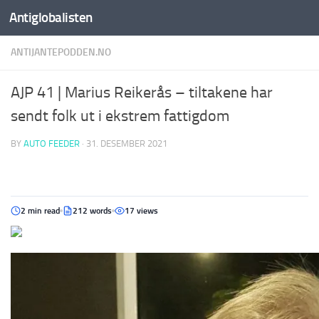
Antiglobalisten
ANTIJANTEPODDEN.NO
AJP 41 | Marius Reikerås – tiltakene har
sendt folk ut i ekstrem fattigdom
BY
AUTO FEEDER
·
31. DESEMBER 2021
2 min read
212 words
17 views