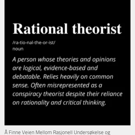
Å Finne Veien Mellom Rasjonell Undersøkelse og