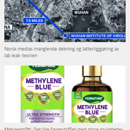
Norsk medias manglende dekning og latterliggjøring av
lab leak-teorien
Metylenblått: Det lille fargestoffet med store muligheter