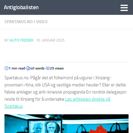
Antiglobalisten
SPARTAKUS.NO
/
VIDEO
BY
AUTO FEEDER
·
10. JANUAR 2025
1 min read
40 words
29 views
Spartakus.no: Pågår det et folkemord på uigurer i Xinjiang-
provinsen i Kina, slik USA og vestlige medier hevder? Eller er dette
falske anklager og anti-kinesisk propaganda En nordisk delegasjon
reiste til Xinjiang for å undersøke.
Les artikkelen direkte på
Spartakus