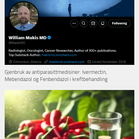
Gjenbruk av antiparasittmedisiner: Ivermectin,
Mebendazol og Fenbendazol i kreftbehandling