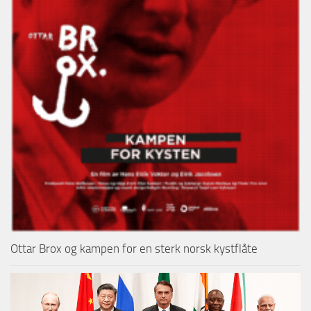
Ottar Brox og kampen for en sterk norsk kystflåte