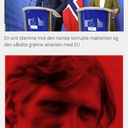
En sint stemme mot den norske korrupte makteliten og
den såkalte grønne alliansen med EU