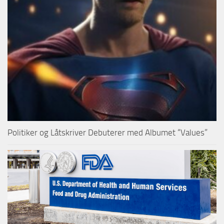
Politiker og Låtskriver Debuterer med Albumet “Values”